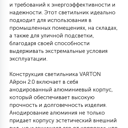
и требований к энергоэффективности и
КРЕСЛА
надежности. Этот светильник идеально
подходит для использования в
6
МЕДИЦИНСКИЕ АППАРАТЫ
промышленных помещениях, на складах,
а также для уличной подсветки,
благодаря своей способности
3
ОПЕРАЦИОННЫЕ СТОЛЫ
выдерживать экстремальные условия
эксплуатации.
17
ДИНАМИЧЕСКИЙ СВЕТ
Конструкция светильника VARTON
Айрон 2.0 включает в себя
98
анодированный алюминиевый корпус,
СЦЕНИЧЕСКОЕ И СТУДИЙНОЕ
который обеспечивает высокую
прочность и долговечность изделия.
6
Анодирование алюминия не только
ЛАЗЕРНЫЕ СИСТЕМЫ
придает корпусу эстетический внешний