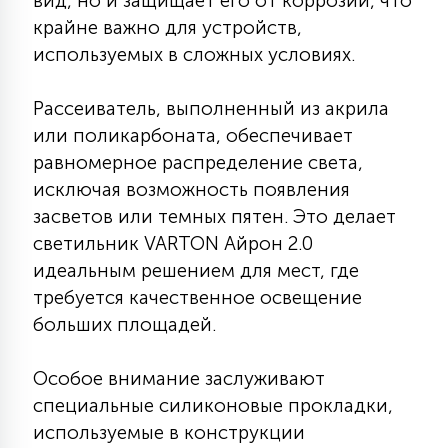
вид, но и защищает его от коррозии, что
7
УПРАВЛЕНИЕ СВЕТОМ
крайне важно для устройств,
используемых в сложных условиях.
34
КОМПЛЕКТУЮЩИЕ
Рассеиватель, выполненный из акрила
или поликарбоната, обеспечивает
равномерное распределение света,
4
СТЕКЛЯННЫЕ
исключая возможность появления
засветов или темных пятен. Это делает
37
светильник VARTON Айрон 2.0
ПОДВЕСНЫЕ
идеальным решением для мест, где
требуется качественное освещение
12
больших площадей.
НАПОЛЬНЫЕ
Особое внимание заслуживают
36
специальные силиконовые прокладки,
НАСТЕННЫЕ
используемые в конструкции