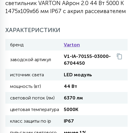
светильник VARTON Айрон 2.0 44 Вт 5000 K
27
1475х109х66 мм IP67 с акрил рассеивателем
135
13
ДЕРЕВЯННЫЕ
ЦИЛИНДРИЧЕСКИЕ
3D МОТИВЫ
СЕГМЕНТ
ХАРАКТЕРИСТИКИ
117
568
10
144
ВОЛНИСТЫЕ
ТАБЛЕТКИ
ГИРЛЯНДЫ
АКСЕССУАРЫ К LED ПАНЕЛЯМ
бренд
Varton
669
V1-IA-70155-03000-
79
БРА И ЛЮСТРЫ
заводской артикул
ШАРЫ
6704450
источник света
LED модуль
2
САЛЮТЫ
мощность (вт)
44 Вт
световой поток (лм)
6370 лм
17
ДЕРЕВЬЯ
цветовая температура
5000K
класс защиты по ip
IP67
60
3D ФИГУРЫ ИЗ АКРИЛА
пульсации светового
менее 1%