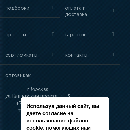
подборки
оплата и
доставка
проекты
гарантии
сертификаты
контакты
оптовикам
г.
Москва
ул.
Каширский проезд, д. 13
+7 (495) 134-41-83
Используя данный сайт, вы
moskva@vincci.ru
даете согласие на
использование файлов
cookie, помогающих нам