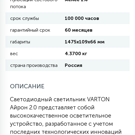
потока
11
срок службы
100 000 часов
УЛИЧНЫЕ ЕЛИ
гарантийный срок
60 месяцев
4
габариты
1475х109х66 мм
ИНТЕРЬЕРНЫЕ ЕЛИ
вес
4.3700 кг
12
страна производства
Россия
КОМПЛЕКТЫ ДЛЯ ЕЛЕЙ
4
ОПИСАНИЕ
ВИДЕО ЗАНАВЕСЫ
Светодиодный светильник VARTON
Айрон 2.0 представляет собой
524
ПРАЗДНИЧНЫЕ ФИГУРЫ-
высококачественное осветительное
ФОНАРИКИ
устройство, разработанное с учетом
последних технологических инноваций
4
КОСМЕТОЛОГИЧЕСКИЕ