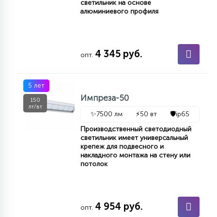
светильник на основе
алюминиевого профиля
4 345 руб.
опт.
5 лет
Импреза-50
150
лт/вт
✨
7500 лм
⚡
50 вт
🛡️
ip65
Производственный светодиодный
светильник имеет универсальный
крепеж для подвесного и
накладного монтажа на стену или
потолок
4 954 руб.
опт.