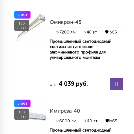
5 лет
Омикрон-48
150
лт/вт
✨
7200 лм
⚡
48 вт
🛡️
ip65
Промышленный светодиодный
светильник на основе
алюминиевого профиля для
универсального монтажа
4 039 руб.
опт.
5 лет
Импреза-40
150
лт/вт
✨
6000 лм
⚡
40 вт
🛡️
ip65
Промышленный светодиодный