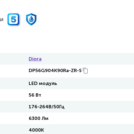
Diora
DP56G904K90Ra-ZR-S
LED модуль
56 Вт
176-264В/50Гц
6300 Лм
4000K