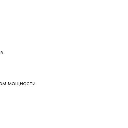
ов
ром мощности