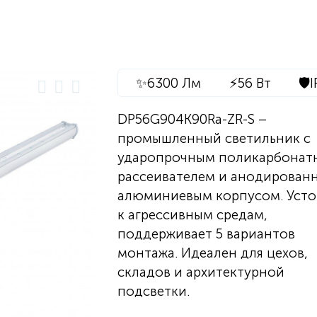
✨
6300 Лм
⚡
56 Вт
🛡️
I
DP56G904K90Ra-ZR-S –
промышленный светильник с
ударопрочным поликарбонат
рассеивателем и анодирован
алюминиевым корпусом. Усто
к агрессивным средам,
поддерживает 5 вариантов
монтажа. Идеален для цехов,
складов и архитектурной
подсветки.