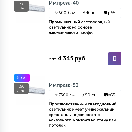
Импреза-40
7
150
УПРАВЛЕНИЕ СВЕТОМ
лт/вт
✨
6000 лм
⚡
40 вт
🛡️
ip65
Промышленный светодиодный
34
светильник на основе
КОМПЛЕКТУЮЩИЕ
алюминиевого профиля
4
СТЕКЛЯННЫЕ
4 345 руб.
опт.
37
ПОДВЕСНЫЕ
5 лет
Импреза-50
150
лт/вт
12
✨
7500 лм
⚡
50 вт
🛡️
ip65
НАПОЛЬНЫЕ
Производственный светодиодный
светильник имеет универсальный
крепеж для подвесного и
36
НАСТЕННЫЕ
накладного монтажа на стену или
потолок