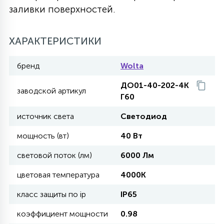
заливки поверхностей.
27
135
13
ДЕРЕВЯННЫЕ
ЦИЛИНДРИЧЕСКИЕ
3D МОТИВЫ
СЕГМЕНТ
ХАРАКТЕРИСТИКИ
117
568
10
144
ВОЛНИСТЫЕ
ТАБЛЕТКИ
ГИРЛЯНДЫ
бренд
Wolta
АКСЕССУАРЫ К LED ПАНЕЛЯМ
ДО01-40-202-4К
заводской артикул
669
79
Г60
БРА И ЛЮСТРЫ
ШАРЫ
источник света
Светодиод
2
мощность (вт)
40 Вт
САЛЮТЫ
световой поток (лм)
6000 Лм
17
цветовая температура
4000К
ДЕРЕВЬЯ
класс защиты по ip
IP65
60
коэффициент мощности
0.98
3D ФИГУРЫ ИЗ АКРИЛА