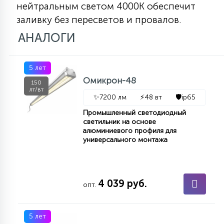
нейтральным светом 4000К обеспечит
КРЕСЛА
заливку без пересветов и провалов.
АНАЛОГИ
6
МЕДИЦИНСКИЕ АППАРАТЫ
5 лет
3
Омикрон-48
ОПЕРАЦИОННЫЕ СТОЛЫ
150
лт/вт
✨
7200 лм
⚡
48 вт
🛡️
ip65
Промышленный светодиодный
17
ДИНАМИЧЕСКИЙ СВЕТ
светильник на основе
алюминиевого профиля для
универсального монтажа
98
СЦЕНИЧЕСКОЕ И СТУДИЙНОЕ
4 039 руб.
опт.
6
ЛАЗЕРНЫЕ СИСТЕМЫ
5 лет