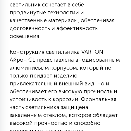
светильник сочетает в себе
КРЕСЛА
продвинутые технологии и
качественные материалы, обеспечивая
6
МЕДИЦИНСКИЕ АППАРАТЫ
долговечность и эффективность
освещения.
3
ОПЕРАЦИОННЫЕ СТОЛЫ
Конструкция светильника VARTON
Айрон GL представлена анодированным
17
алюминиевым корпусом, который не
ДИНАМИЧЕСКИЙ СВЕТ
только придает изделию
привлекательный внешний вид, но и
98
обеспечивает его высокую прочность и
СЦЕНИЧЕСКОЕ И СТУДИЙНОЕ
устойчивость к коррозии. Фронтальная
часть светильника защищена
6
закаленным стеклом, которое обладает
ЛАЗЕРНЫЕ СИСТЕМЫ
высокой прочностью и способно
выдерживать значительные