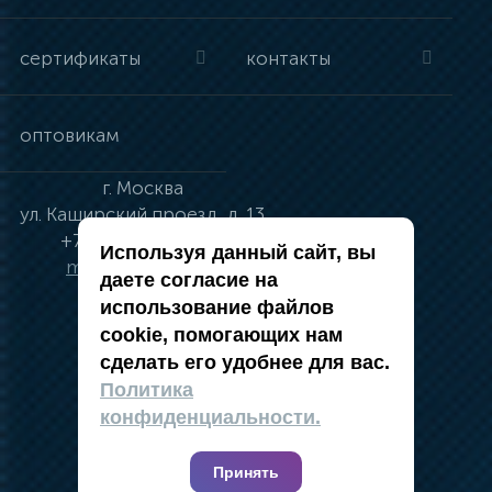
сертификаты
контакты
оптовикам
г.
Москва
ул.
Каширский проезд, д. 13
+7 (495) 134-41-83
Используя данный сайт, вы
moskva@vincci.ru
даете согласие на
использование файлов
cookie, помогающих нам
сделать его удобнее для вас.
политика в отношении обработки
Политика
персональных данных
конфиденциальности.
публичная оферта
карта сайта
Принять
2019 — 2026 @ Компания Vincci