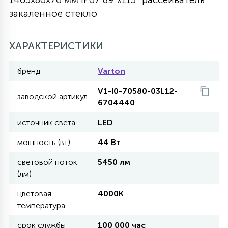
закаленное стекло
27
135
13
ДЕРЕВЯННЫЕ
ЦИЛИНДРИЧЕСКИЕ
3D МОТИВЫ
СЕГМЕНТ
ХАРАКТЕРИСТИКИ
117
568
10
144
ВОЛНИСТЫЕ
ТАБЛЕТКИ
ГИРЛЯНДЫ
АКСЕССУАРЫ К LED ПАНЕЛЯМ
бренд
Varton
V1-I0-70580-03L12-
669
заводской артикул
79
БРА И ЛЮСТРЫ
6704440
ШАРЫ
источник света
LED
2
мощность (вт)
44 Вт
САЛЮТЫ
световой поток
5450 лм
(лм)
17
ДЕРЕВЬЯ
цветовая
4000K
температура
60
3D ФИГУРЫ ИЗ АКРИЛА
срок службы
100 000 час