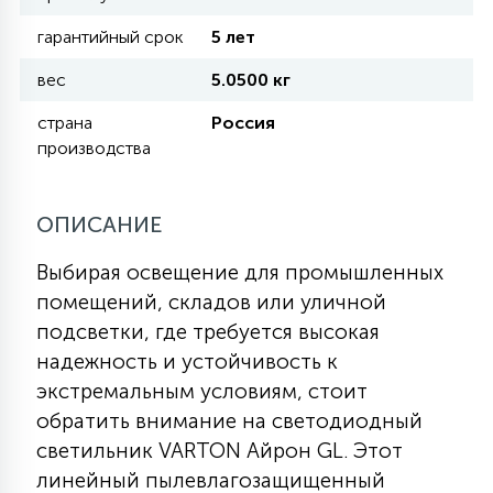
гарантийный срок
5 лет
11
УЛИЧНЫЕ ЕЛИ
вес
5.0500 кг
страна
Россия
4
производства
ИНТЕРЬЕРНЫЕ ЕЛИ
ОПИСАНИЕ
12
КОМПЛЕКТЫ ДЛЯ ЕЛЕЙ
Выбирая освещение для промышленных
помещений, складов или уличной
4
ВИДЕО ЗАНАВЕСЫ
подсветки, где требуется высокая
надежность и устойчивость к
экстремальным условиям, стоит
524
ПРАЗДНИЧНЫЕ ФИГУРЫ-
обратить внимание на светодиодный
ФОНАРИКИ
светильник VARTON Айрон GL. Этот
линейный пылевлагозащищенный
4
КОСМЕТОЛОГИЧЕСКИЕ