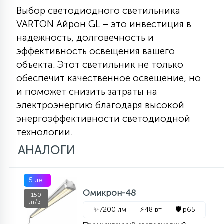
Выбор светодиодного светильника
VARTON Айрон GL – это инвестиция в
надежность, долговечность и
эффективность освещения вашего
объекта. Этот светильник не только
обеспечит качественное освещение, но
и поможет снизить затраты на
электроэнергию благодаря высокой
энергоэффективности светодиодной
технологии.
АНАЛОГИ
5 лет
Омикрон-48
150
лт/вт
✨
7200 лм
⚡
48 вт
🛡️
ip65