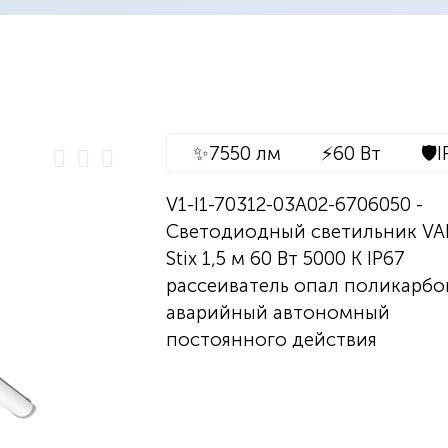
✨
7550 лм
⚡
60 Вт
🛡️
I
V1-I1-70312-03A02-6706050 -
Светодиодный светильник V
Stix 1,5 м 60 Вт 5000 К IP67
рассеиватель опал поликарбо
аварийный автономный
постоянного действия