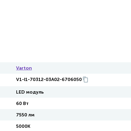
Varton
V1-I1-70312-03A02-6706050
LED модуль
60 Вт
7550 лм
5000K