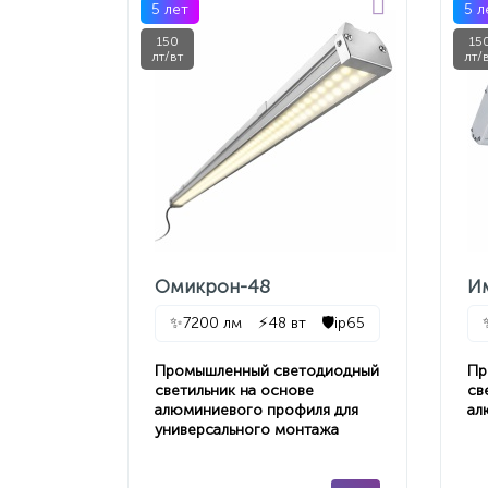
5 лет
5 л
150
15
лт/вт
лт/
Омикрон-48
И
✨
7200 лм
⚡
48 вт
🛡️
ip65
Промышленный светодиодный
Пр
светильник на основе
св
алюминиевого профиля для
ал
универсального монтажа