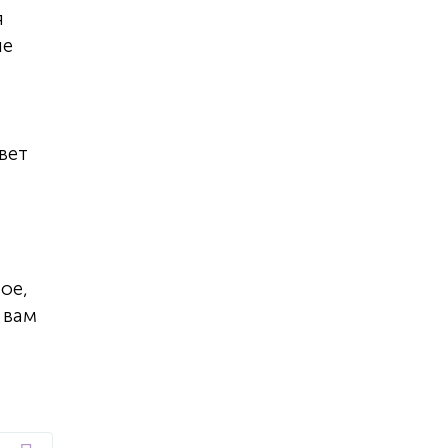
я
не
вет
ое,
 вам