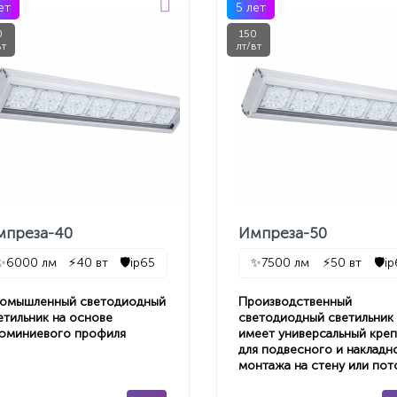
ет
5 лет
0
150
вт
лт/вт
мпреза-40
Импреза-50
✨
6000 лм
⚡
40 вт
🛡️
ip65
✨
7500 лм
⚡
50 вт
🛡️
i
омышленный светодиодный
Производственный
етильник на основе
светодиодный светильник
юминиевого профиля
имеет универсальный кре
для подвесного и накладн
монтажа на стену или пот