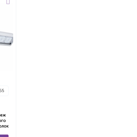
p65
пеж
ого
олок