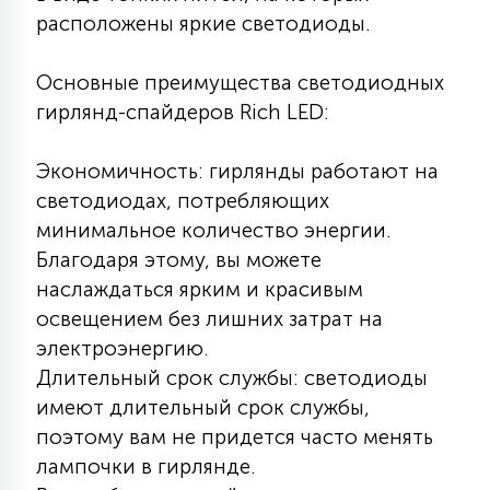
расположены яркие светодиоды.
КРЕСЛА
6
Основные преимущества светодиодных
МЕДИЦИНСКИЕ АППАРАТЫ
гирлянд-спайдеров Rich LED:
3
Экономичность: гирлянды работают на
ОПЕРАЦИОННЫЕ СТОЛЫ
светодиодах, потребляющих
минимальное количество энергии.
17
Благодаря этому, вы можете
ДИНАМИЧЕСКИЙ СВЕТ
наслаждаться ярким и красивым
освещением без лишних затрат на
98
электроэнергию.
СЦЕНИЧЕСКОЕ И СТУДИЙНОЕ
Длительный срок службы: светодиоды
имеют длительный срок службы,
6
ЛАЗЕРНЫЕ СИСТЕМЫ
поэтому вам не придется часто менять
лампочки в гирлянде.