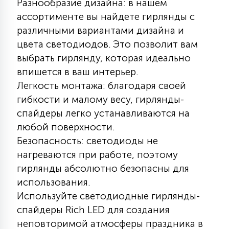
Разнообразие дизайна: в нашем
7
УПРАВЛЕНИЕ СВЕТОМ
ассортименте вы найдете гирлянды с
различными вариантами дизайна и
цвета светодиодов. Это позволит вам
34
КОМПЛЕКТУЮЩИЕ
выбрать гирлянду, которая идеально
впишется в ваш интерьер.
4
Легкость монтажа: благодаря своей
СТЕКЛЯННЫЕ
гибкости и малому весу, гирлянды-
спайдеры легко устанавливаются на
37
любой поверхности.
ПОДВЕСНЫЕ
Безопасность: светодиоды не
нагреваются при работе, поэтому
12
гирлянды абсолютно безопасны для
НАПОЛЬНЫЕ
использования.
Используйте светодиодные гирлянды-
36
НАСТЕННЫЕ
спайдеры Rich LED для создания
неповторимой атмосферы праздника в