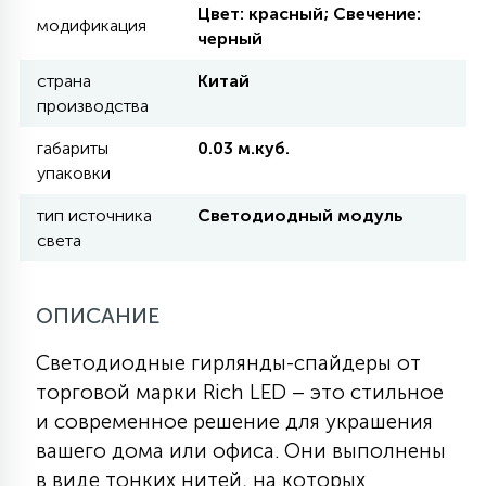
Цвет: красный; Свечение:
модификация
черный
11
УЛИЧНЫЕ ЕЛИ
страна
Китай
производства
4
габариты
0.03 м.куб.
ИНТЕРЬЕРНЫЕ ЕЛИ
упаковки
тип источника
Светодиодный модуль
12
КОМПЛЕКТЫ ДЛЯ ЕЛЕЙ
света
4
ОПИСАНИЕ
ВИДЕО ЗАНАВЕСЫ
Светодиодные гирлянды-спайдеры от
524
торговой марки Rich LED – это стильное
ПРАЗДНИЧНЫЕ ФИГУРЫ-
и современное решение для украшения
ФОНАРИКИ
вашего дома или офиса. Они выполнены
4
в виде тонких нитей, на которых
КОСМЕТОЛОГИЧЕСКИЕ