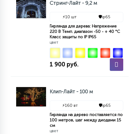
Стринг-Лайт - 9,2 м
⚡
10 шт
🛡️
ip65
Гирлянда для дерева: Напряжение
220 В Темп. диапазон -50 - + 40 °С
Класс защиты по IP IP65
цвет
1 900 руб.
Клип-Лайт - 100 м
⚡
160 вт
🛡️
ip65
Гирлянда на дерево поставляется по
100 метров, шаг между диодами 15
см
цвет