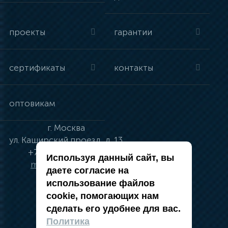
проекты
гарантии
сертификаты
контакты
оптовикам
г.
Москва
ул.
Каширский проезд, д. 13
+7 (495) 134-41-83
Используя данный сайт, вы
moskva@vincci.ru
даете согласие на
использование файлов
cookie, помогающих нам
сделать его удобнее для вас.
политика в отношении обработки
Политика
персональных данных