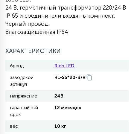
24 B, герметичный трансформатор 220/24 В
27
135
13
ДЕРЕВЯННЫЕ
ЦИЛИНДРИЧЕСКИЕ
3D МОТИВЫ
IP 65 и соединители входят в комплект.
СЕГМЕНТ
Черный провод.
Влагозащищенная IP54
117
568
10
144
ВОЛНИСТЫЕ
ТАБЛЕТКИ
ГИРЛЯНДЫ
АКСЕССУАРЫ К LED ПАНЕЛЯМ
ХАРАКТЕРИСТИКИ
669
79
БРА И ЛЮСТРЫ
ШАРЫ
бренд
Rich LED
заводской
RL-S5*20-B/R
2
САЛЮТЫ
артикул
напряжение
24В
17
ДЕРЕВЬЯ
гарантийный
12 месяцев
срок
вес
10 кг
60
3D ФИГУРЫ ИЗ АКРИЛА