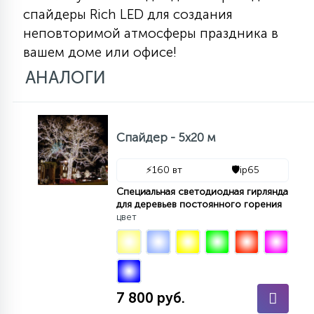
спайдеры Rich LED для создания
15
С УПРАВЛЕНИЕМ
неповторимой атмосферы праздника в
вашем доме или офисе!
41
АНАЛОГИ
АКСЕССУАРЫ
Спайдер - 5х20 м
⚡
160 вт
🛡️
ip65
Специальная светодиодная гирлянда
для деревьев постоянного горения
цвет
7 800 руб.