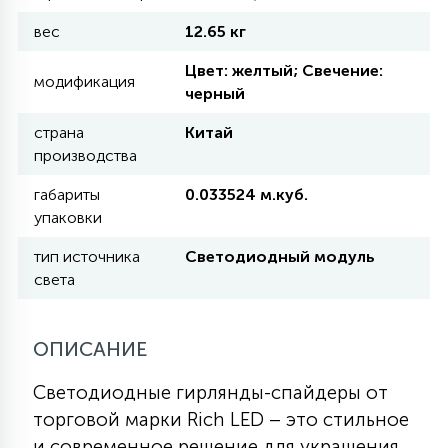
вес
12.65 кг
11
УЛИЧНЫЕ ЕЛИ
Цвет: желтый; Свечение:
модификация
черный
4
страна
Китай
ИНТЕРЬЕРНЫЕ ЕЛИ
производства
габариты
0.033524 м.куб.
12
упаковки
КОМПЛЕКТЫ ДЛЯ ЕЛЕЙ
тип источника
Светодиодный модуль
света
4
ВИДЕО ЗАНАВЕСЫ
ОПИСАНИЕ
524
ПРАЗДНИЧНЫЕ ФИГУРЫ-
ФОНАРИКИ
Светодиодные гирлянды-спайдеры от
торговой марки Rich LED – это стильное
4
КОСМЕТОЛОГИЧЕСКИЕ
и современное решение для украшения