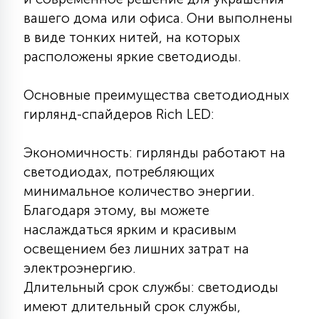
КРЕСЛА
вашего дома или офиса. Они выполнены
в виде тонких нитей, на которых
6
расположены яркие светодиоды.
МЕДИЦИНСКИЕ АППАРАТЫ
Основные преимущества светодиодных
3
гирлянд-спайдеров Rich LED:
ОПЕРАЦИОННЫЕ СТОЛЫ
Экономичность: гирлянды работают на
17
светодиодах, потребляющих
ДИНАМИЧЕСКИЙ СВЕТ
минимальное количество энергии.
Благодаря этому, вы можете
98
СЦЕНИЧЕСКОЕ И СТУДИЙНОЕ
наслаждаться ярким и красивым
освещением без лишних затрат на
электроэнергию.
6
ЛАЗЕРНЫЕ СИСТЕМЫ
Длительный срок службы: светодиоды
имеют длительный срок службы,