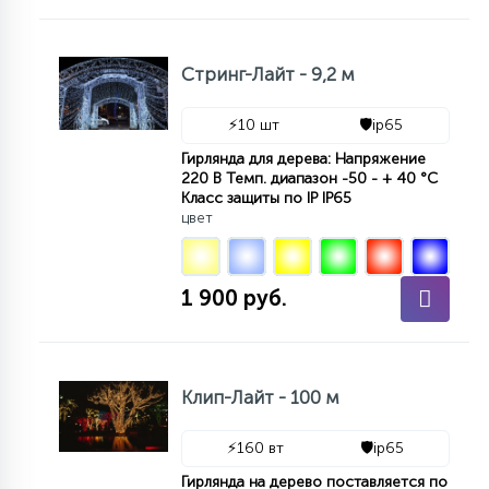
Стринг-Лайт - 9,2 м
⚡
10 шт
🛡️
ip65
Гирлянда для дерева: Напряжение
220 В Темп. диапазон -50 - + 40 °С
Класс защиты по IP IP65
цвет
1 900 руб.
Клип-Лайт - 100 м
⚡
160 вт
🛡️
ip65
Гирлянда на дерево поставляется по