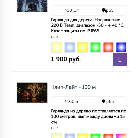
⚡
10 шт
🛡️
ip65
Гирлянда для дерева: Напряжение
220 В Темп. диапазон -50 - + 40 °С
Класс защиты по IP IP65
цвет
1 900 руб.
Клип-Лайт - 100 м
⚡
160 вт
🛡️
ip65
Гирлянда на дерево поставляется по
100 метров, шаг между диодами 15
см
цвет