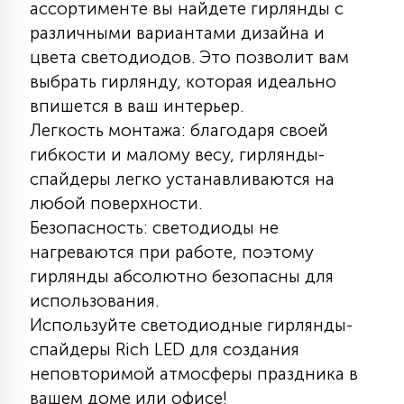
ассортименте вы найдете гирлянды с
7
УПРАВЛЕНИЕ СВЕТОМ
различными вариантами дизайна и
цвета светодиодов. Это позволит вам
34
выбрать гирлянду, которая идеально
КОМПЛЕКТУЮЩИЕ
впишется в ваш интерьер.
Легкость монтажа: благодаря своей
4
гибкости и малому весу, гирлянды-
СТЕКЛЯННЫЕ
спайдеры легко устанавливаются на
любой поверхности.
37
Безопасность: светодиоды не
ПОДВЕСНЫЕ
нагреваются при работе, поэтому
гирлянды абсолютно безопасны для
12
НАПОЛЬНЫЕ
использования.
Используйте светодиодные гирлянды-
спайдеры Rich LED для создания
36
НАСТЕННЫЕ
неповторимой атмосферы праздника в
вашем доме или офисе!