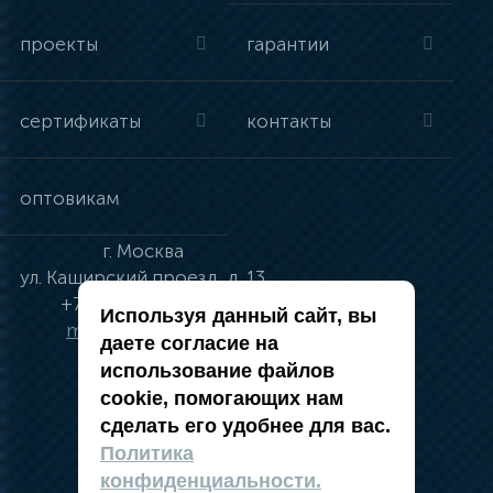
проекты
гарантии
сертификаты
контакты
оптовикам
г.
Москва
ул.
Каширский проезд, д. 13
+7 (495) 134-41-83
Используя данный сайт, вы
moskva@vincci.ru
даете согласие на
использование файлов
cookie, помогающих нам
сделать его удобнее для вас.
политика в отношении обработки
Политика
персональных данных
конфиденциальности.
публичная оферта