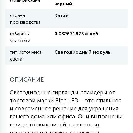
модификация
черный
11
страна
Китай
УЛИЧНЫЕ ЕЛИ
производства
габариты
0.032671875 м.куб.
4
упаковки
ИНТЕРЬЕРНЫЕ ЕЛИ
тип источника
Светодиодный модуль
света
12
КОМПЛЕКТЫ ДЛЯ ЕЛЕЙ
ОПИСАНИЕ
4
ВИДЕО ЗАНАВЕСЫ
Светодиодные гирлянды-спайдеры от
торговой марки Rich LED – это стильное
524
ПРАЗДНИЧНЫЕ ФИГУРЫ-
и современное решение для украшения
ФОНАРИКИ
вашего дома или офиса. Они выполнены
в виде тонких нитей, на которых
4
КОСМЕТОЛОГИЧЕСКИЕ
расположены яркие светодиоды.