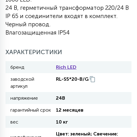
24 B, герметичный трансформатор 220/24 В
27
135
13
ДЕРЕВЯННЫЕ
ЦИЛИНДРИЧЕСКИЕ
3D МОТИВЫ
IP 65 и соединители входят в комплект.
СЕГМЕНТ
Черный провод.
Влагозащищенная IP54
117
568
10
144
ВОЛНИСТЫЕ
ТАБЛЕТКИ
ГИРЛЯНДЫ
АКСЕССУАРЫ К LED ПАНЕЛЯМ
ХАРАКТЕРИСТИКИ
669
79
БРА И ЛЮСТРЫ
ШАРЫ
бренд
Rich LED
заводской
RL-S5*20-B/G
2
САЛЮТЫ
артикул
напряжение
24В
17
ДЕРЕВЬЯ
гарантийный срок
12 месяцев
вес
10 кг
60
3D ФИГУРЫ ИЗ АКРИЛА
Цвет: зеленый; Свечение: