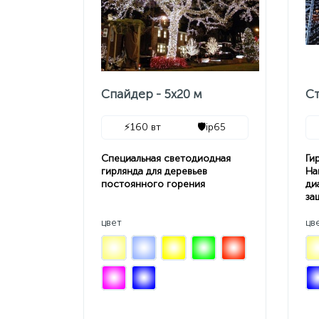
Спайдер - 5х20 м
Ст
⚡
160 вт
🛡️
ip65
Специальная светодиодная
Ги
гирлянда для деревьев
На
постоянного горения
ди
за
цвет
цв