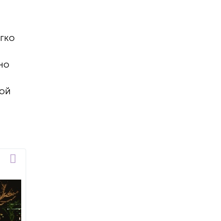
егко
но
мой