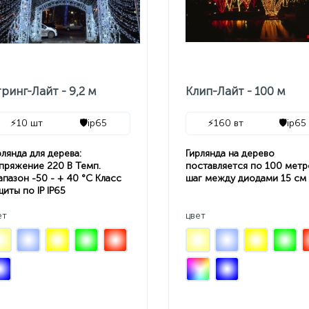
ринг-Лайт - 9,2 м
Клип-Лайт - 100 м
⚡
10 шт
🛡️
ip65
⚡
160 вт
🛡️
ip65
рлянда для дерева:
Гирлянда на дерево
пряжение 220 В Темп.
поставляется по 100 метр
апазон -50 - + 40 °С Класс
шаг между диодами 15 см
щиты по IP IP65
ет
цвет