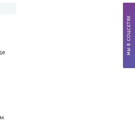
МЫ В СОЦСЕТЯХ
де
ам