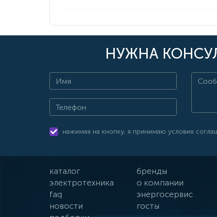
НУЖНА КОНСУЛ
нажимая на кнопку, я принимаю условия согла
каталог
бренды
электротехника
о компании
faq
энергосервис
новости
госты