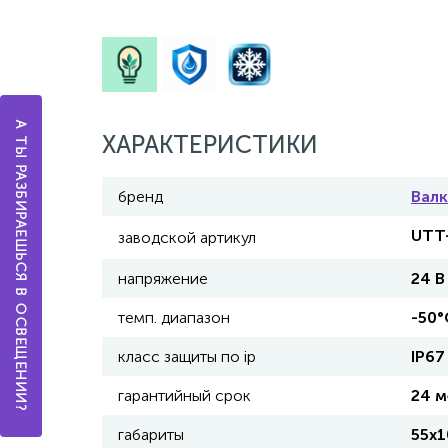
А ТЫ РАЗБИРАЕШЬСЯ В ОСВЕЩЕНИИ?
ХАРАКТЕРИСТИКИ
бренд
Вал
UTT-
заводской артикул
напряжение
24 В
темп. диапазон
-50°
класс защиты по ip
IP67
гарантийный срок
24 м
габариты
55х1