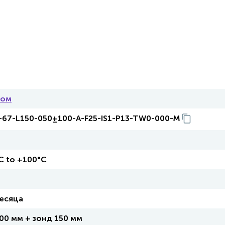
ком
67-L150-050±100-A-F25-IS1-P13-TW0-000-M
C to +100°C
есяца
00 мм + зонд 150 мм