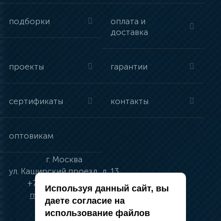
подборки
оплата и
доставка
проекты
гарантии
сертификаты
контакты
оптовикам
г.
Москва
ул.
Каширский проезд, д. 13
+7 (495) 134-41-83
Используя данный сайт, вы
moskva@vincci.ru
даете согласие на
использование файлов