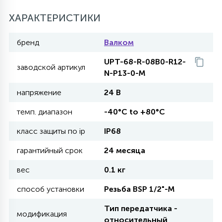
27
ХАРАКТЕРИСТИКИ
135
13
ДЕРЕВЯННЫЕ
ЦИЛИНДРИЧЕСКИЕ
3D МОТИВЫ
СЕГМЕНТ
бренд
Валком
117
568
10
144
ВОЛНИСТЫЕ
UPT-68-R-08B0-R12-
ТАБЛЕТКИ
ГИРЛЯНДЫ
АКСЕССУАРЫ К LED ПАНЕЛЯМ
заводской артикул
N-P13-0-M
напряжение
24 В
669
79
БРА И ЛЮСТРЫ
ШАРЫ
темп. диапазон
-40°C to +80°C
класс защиты по ip
IP68
2
САЛЮТЫ
гарантийный срок
24 месяца
вес
0.1 кг
17
ДЕРЕВЬЯ
способ установки
Резьба BSP 1/2"-М
Тип передатчика -
60
модификация
3D ФИГУРЫ ИЗ АКРИЛА
относительный