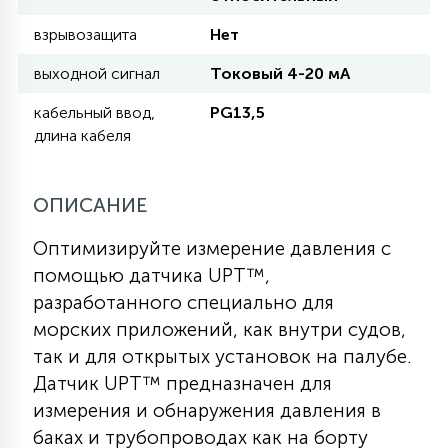
взрывозащита
Нет
11
УЛИЧНЫЕ ЕЛИ
выходной сигнал
Токовый 4-20 мА
кабельный ввод,
PG13,5
4
длина кабеля
ИНТЕРЬЕРНЫЕ ЕЛИ
ОПИСАНИЕ
12
КОМПЛЕКТЫ ДЛЯ ЕЛЕЙ
Оптимизируйте измерение давления с
помощью датчика UPT™,
4
ВИДЕО ЗАНАВЕСЫ
разработанного специально для
морских приложений, как внутри судов,
так и для открытых установок на палубе.
524
ПРАЗДНИЧНЫЕ ФИГУРЫ-
Датчик UPT™ предназначен для
ФОНАРИКИ
измерения и обнаружения давления в
баках и трубопроводах как на борту
4
КОСМЕТОЛОГИЧЕСКИЕ