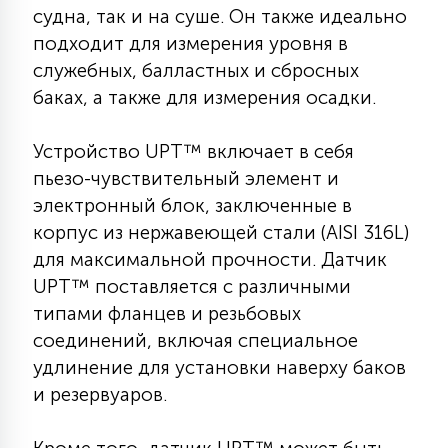
судна, так и на суше. Он также идеально
КРЕСЛА
подходит для измерения уровня в
служебных, балластных и сбросных
6
МЕДИЦИНСКИЕ АППАРАТЫ
баках, а также для измерения осадки.
Устройство UPT™ включает в себя
3
ОПЕРАЦИОННЫЕ СТОЛЫ
пьезо-чувствительный элемент и
электронный блок, заключенные в
17
корпус из нержавеющей стали (AISI 316L)
ДИНАМИЧЕСКИЙ СВЕТ
для максимальной прочности. Датчик
UPT™ поставляется с различными
98
типами фланцев и резьбовых
СЦЕНИЧЕСКОЕ И СТУДИЙНОЕ
соединений, включая специальное
удлинение для установки наверху баков
6
и резервуаров.
ЛАЗЕРНЫЕ СИСТЕМЫ