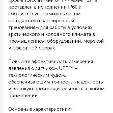
Кроме того, датчик UPT™ может быть
7
УПРАВЛЕНИЕ СВЕТОМ
поставлен в исполнении IP68 и
соответствует самым высоким
стандартам и расширенным
34
КОМПЛЕКТУЮЩИЕ
требованиям для работы в условиях
арктического и холодного климата в
промышленном оборудовании, морской
4
СТЕКЛЯННЫЕ
и офшорной сферах.
37
Повысьте эффективность измерения
ПОДВЕСНЫЕ
давления с датчиком UPT™ –
технологическим чудом,
12
обеспечивающим точность, надежность
НАПОЛЬНЫЕ
и высокую производительность в любом
применении.
36
НАСТЕННЫЕ
Основные характеристики: