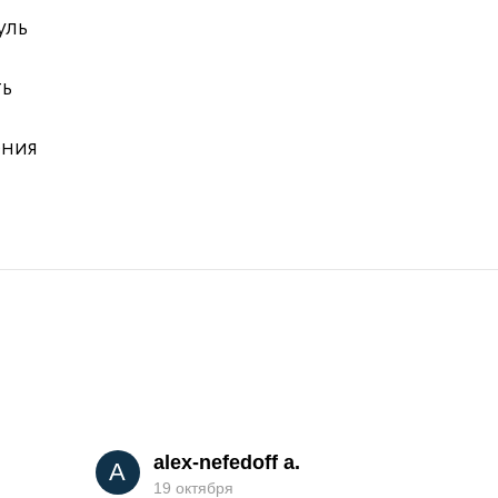
уль
ть
ения
alex-nefedoff a.
A
19 октября