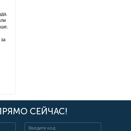
ада.
или
ьше.
 за
ПРЯМО СЕЙЧАС!