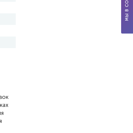
МЫ В СОЦСЕТЯХ
вок
ках
ля
я