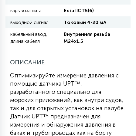
взрывозащита
Eх ia IICT5(6)
11
УЛИЧНЫЕ ЕЛИ
выходной сигнал
Токовый 4-20 мА
кабельный ввод,
Внутренняя резьба
4
длина кабеля
M24x1.5
ИНТЕРЬЕРНЫЕ ЕЛИ
ОПИСАНИЕ
12
КОМПЛЕКТЫ ДЛЯ ЕЛЕЙ
Оптимизируйте измерение давления с
помощью датчика UPT™,
4
ВИДЕО ЗАНАВЕСЫ
разработанного специально для
морских приложений, как внутри судов,
так и для открытых установок на палубе.
524
ПРАЗДНИЧНЫЕ ФИГУРЫ-
Датчик UPT™ предназначен для
ФОНАРИКИ
измерения и обнаружения давления в
баках и трубопроводах как на борту
4
КОСМЕТОЛОГИЧЕСКИЕ