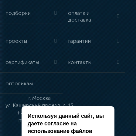
подборки
оплата и
доставка
проекты
гарантии
сертификаты
контакты
оптовикам
г.
Москва
ул.
Каширский проезд, д. 13
+7 (495) 134-41-83
Используя данный сайт, вы
moskva@vincci.ru
даете согласие на
использование файлов