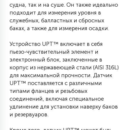
судна, так и на суше. Он также идеально
КРЕСЛА
подходит для измерения уровня в
служебных, балластных и сбросных
6
МЕДИЦИНСКИЕ АППАРАТЫ
баках, а также для измерения осадки.
Устройство UPT™ включает в себя
3
ОПЕРАЦИОННЫЕ СТОЛЫ
пьезо-чувствительный элемент и
электронный блок, заключенные в
17
корпус из нержавеющей стали (AISI 316L)
ДИНАМИЧЕСКИЙ СВЕТ
для максимальной прочности. Датчик
UPT™ поставляется с различными
98
типами фланцев и резьбовых
СЦЕНИЧЕСКОЕ И СТУДИЙНОЕ
соединений, включая специальное
удлинение для установки наверху баков
6
и резервуаров.
ЛАЗЕРНЫЕ СИСТЕМЫ