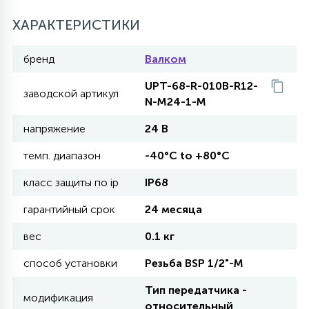
27
ХАРАКТЕРИСТИКИ
135
13
ДЕРЕВЯННЫЕ
ЦИЛИНДРИЧЕСКИЕ
3D МОТИВЫ
СЕГМЕНТ
бренд
Валком
117
568
10
144
ВОЛНИСТЫЕ
UPT-68-R-010B-R12-
ТАБЛЕТКИ
ГИРЛЯНДЫ
АКСЕССУАРЫ К LED ПАНЕЛЯМ
заводской артикул
N-M24-1-M
напряжение
24 В
669
79
БРА И ЛЮСТРЫ
ШАРЫ
темп. диапазон
-40°C to +80°C
класс защиты по ip
IP68
2
САЛЮТЫ
гарантийный срок
24 месяца
вес
0.1 кг
17
ДЕРЕВЬЯ
способ установки
Резьба BSP 1/2"-М
Тип передатчика -
60
модификация
3D ФИГУРЫ ИЗ АКРИЛА
относительный