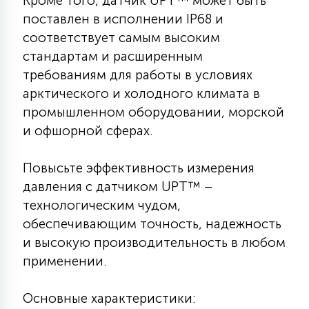
Кроме того, датчик UPT™ может быть
7
УПРАВЛЕНИЕ СВЕТОМ
поставлен в исполнении IP68 и
соответствует самым высоким
стандартам и расширенным
34
КОМПЛЕКТУЮЩИЕ
требованиям для работы в условиях
арктического и холодного климата в
промышленном оборудовании, морской
4
СТЕКЛЯННЫЕ
и офшорной сферах.
37
Повысьте эффективность измерения
ПОДВЕСНЫЕ
давления с датчиком UPT™ –
технологическим чудом,
12
обеспечивающим точность, надежность
НАПОЛЬНЫЕ
и высокую производительность в любом
применении.
36
НАСТЕННЫЕ
Основные характеристики: