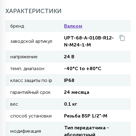
27
ХАРАКТЕРИСТИКИ
135
13
ДЕРЕВЯННЫЕ
ЦИЛИНДРИЧЕСКИЕ
3D МОТИВЫ
СЕГМЕНТ
бренд
Валком
117
568
10
144
ВОЛНИСТЫЕ
UPT-68-A-010B-R12-
ТАБЛЕТКИ
ГИРЛЯНДЫ
АКСЕССУАРЫ К LED ПАНЕЛЯМ
заводской артикул
N-M24-1-M
напряжение
24 В
669
79
БРА И ЛЮСТРЫ
ШАРЫ
темп. диапазон
-40°C to +80°C
класс защиты по ip
IP68
2
САЛЮТЫ
гарантийный срок
24 месяца
вес
0.1 кг
17
ДЕРЕВЬЯ
способ установки
Резьба BSP 1/2"-М
Тип передатчика -
60
модификация
3D ФИГУРЫ ИЗ АКРИЛА
абсолютный