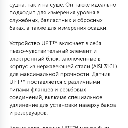
судна, так и на суше. Он также идеально
КРЕСЛА
подходит для измерения уровня в
служебных, балластных и сбросных
6
МЕДИЦИНСКИЕ АППАРАТЫ
баках, а также для измерения осадки.
Устройство UPT™ включает в себя
3
ОПЕРАЦИОННЫЕ СТОЛЫ
пьезо-чувствительный элемент и
электронный блок, заключенные в
17
корпус из нержавеющей стали (AISI 316L)
ДИНАМИЧЕСКИЙ СВЕТ
для максимальной прочности. Датчик
UPT™ поставляется с различными
98
типами фланцев и резьбовых
СЦЕНИЧЕСКОЕ И СТУДИЙНОЕ
соединений, включая специальное
удлинение для установки наверху баков
6
и резервуаров.
ЛАЗЕРНЫЕ СИСТЕМЫ