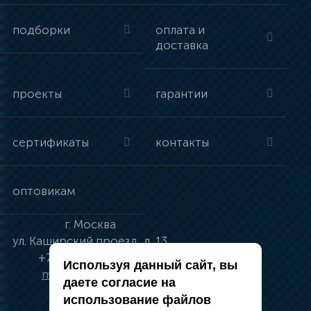
подборки
оплата и
доставка
проекты
гарантии
сертификаты
контакты
оптовикам
г.
Москва
ул.
Каширский проезд, д. 13
+7 (495) 134-41-83
Используя данный сайт, вы
moskva@vincci.ru
даете согласие на
использование файлов