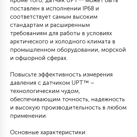
Кроме того, датчик UPT™ может быть
7
УПРАВЛЕНИЕ СВЕТОМ
поставлен в исполнении IP68 и
соответствует самым высоким
стандартам и расширенным
34
КОМПЛЕКТУЮЩИЕ
требованиям для работы в условиях
арктического и холодного климата в
промышленном оборудовании, морской
4
СТЕКЛЯННЫЕ
и офшорной сферах.
37
Повысьте эффективность измерения
ПОДВЕСНЫЕ
давления с датчиком UPT™ –
технологическим чудом,
12
обеспечивающим точность, надежность
НАПОЛЬНЫЕ
и высокую производительность в любом
применении.
36
НАСТЕННЫЕ
Основные характеристики: