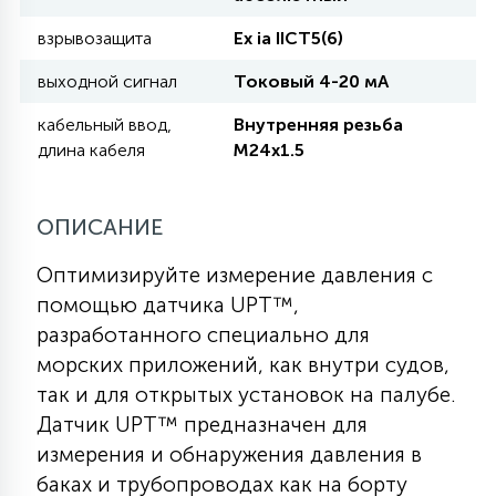
взрывозащита
Eх ia IICT5(6)
11
УЛИЧНЫЕ ЕЛИ
выходной сигнал
Токовый 4-20 мА
кабельный ввод,
Внутренняя резьба
4
длина кабеля
M24x1.5
ИНТЕРЬЕРНЫЕ ЕЛИ
ОПИСАНИЕ
12
КОМПЛЕКТЫ ДЛЯ ЕЛЕЙ
Оптимизируйте измерение давления с
помощью датчика UPT™,
4
ВИДЕО ЗАНАВЕСЫ
разработанного специально для
морских приложений, как внутри судов,
так и для открытых установок на палубе.
524
ПРАЗДНИЧНЫЕ ФИГУРЫ-
Датчик UPT™ предназначен для
ФОНАРИКИ
измерения и обнаружения давления в
баках и трубопроводах как на борту
4
КОСМЕТОЛОГИЧЕСКИЕ