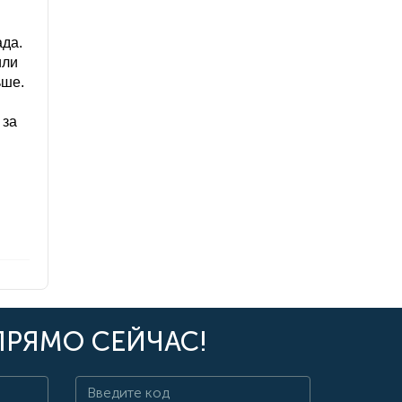
ада.
или
ьше.
 за
ПРЯМО СЕЙЧАС!