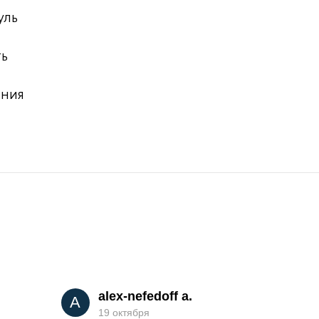
уль
ть
ения
alex-nefedoff a.
A
19 октября