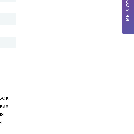
МЫ В СОЦСЕТЯХ
вок
ках
ля
я