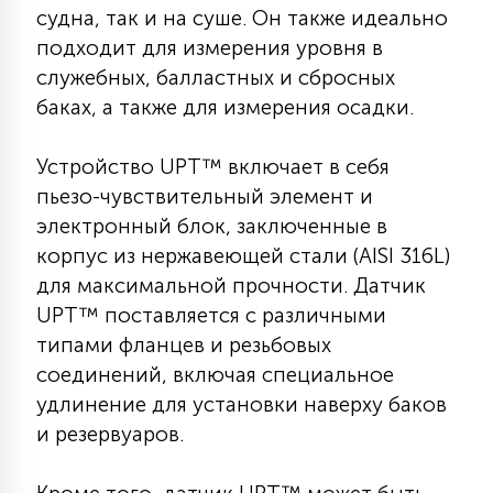
судна, так и на суше. Он также идеально
КРЕСЛА
подходит для измерения уровня в
служебных, балластных и сбросных
6
МЕДИЦИНСКИЕ АППАРАТЫ
баках, а также для измерения осадки.
Устройство UPT™ включает в себя
3
ОПЕРАЦИОННЫЕ СТОЛЫ
пьезо-чувствительный элемент и
электронный блок, заключенные в
17
корпус из нержавеющей стали (AISI 316L)
ДИНАМИЧЕСКИЙ СВЕТ
для максимальной прочности. Датчик
UPT™ поставляется с различными
98
типами фланцев и резьбовых
СЦЕНИЧЕСКОЕ И СТУДИЙНОЕ
соединений, включая специальное
удлинение для установки наверху баков
6
и резервуаров.
ЛАЗЕРНЫЕ СИСТЕМЫ