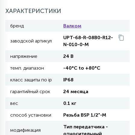
27
ХАРАКТЕРИСТИКИ
135
13
ДЕРЕВЯННЫЕ
ЦИЛИНДРИЧЕСКИЕ
3D МОТИВЫ
СЕГМЕНТ
бренд
Валком
117
568
10
144
ВОЛНИСТЫЕ
UPT-68-R-08B0-R12-
ТАБЛЕТКИ
ГИРЛЯНДЫ
АКСЕССУАРЫ К LED ПАНЕЛЯМ
заводской артикул
N-010-0-M
напряжение
24 В
669
79
БРА И ЛЮСТРЫ
ШАРЫ
темп. диапазон
-40°C to +80°C
класс защиты по ip
IP68
2
САЛЮТЫ
гарантийный срок
24 месяца
вес
0.1 кг
17
ДЕРЕВЬЯ
способ установки
Резьба BSP 1/2"-М
Тип передатчика -
60
модификация
3D ФИГУРЫ ИЗ АКРИЛА
относительный