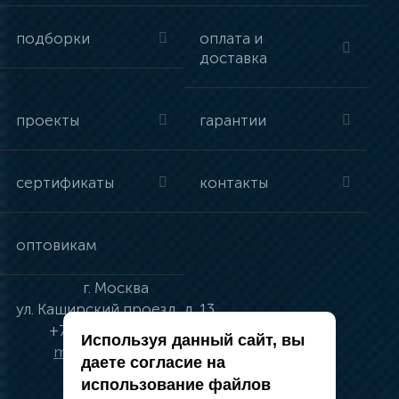
подборки
оплата и
доставка
проекты
гарантии
сертификаты
контакты
оптовикам
г.
Москва
ул.
Каширский проезд, д. 13
+7 (495) 134-41-83
Используя данный сайт, вы
moskva@vincci.ru
даете согласие на
использование файлов