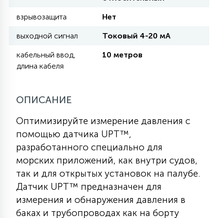
взрывозащита
Нет
11
УЛИЧНЫЕ ЕЛИ
выходной сигнал
Токовый 4-20 мА
кабельный ввод,
10 метров
4
длина кабеля
ИНТЕРЬЕРНЫЕ ЕЛИ
ОПИСАНИЕ
12
КОМПЛЕКТЫ ДЛЯ ЕЛЕЙ
Оптимизируйте измерение давления с
помощью датчика UPT™,
4
ВИДЕО ЗАНАВЕСЫ
разработанного специально для
морских приложений, как внутри судов,
так и для открытых установок на палубе.
524
ПРАЗДНИЧНЫЕ ФИГУРЫ-
Датчик UPT™ предназначен для
ФОНАРИКИ
измерения и обнаружения давления в
баках и трубопроводах как на борту
4
КОСМЕТОЛОГИЧЕСКИЕ