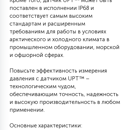
Кроме того, датчик UPT™ может быть
7
УПРАВЛЕНИЕ СВЕТОМ
поставлен в исполнении IP68 и
соответствует самым высоким
стандартам и расширенным
34
КОМПЛЕКТУЮЩИЕ
требованиям для работы в условиях
арктического и холодного климата в
промышленном оборудовании, морской
4
СТЕКЛЯННЫЕ
и офшорной сферах.
37
Повысьте эффективность измерения
ПОДВЕСНЫЕ
давления с датчиком UPT™ –
технологическим чудом,
12
обеспечивающим точность, надежность
НАПОЛЬНЫЕ
и высокую производительность в любом
применении.
36
НАСТЕННЫЕ
Основные характеристики: