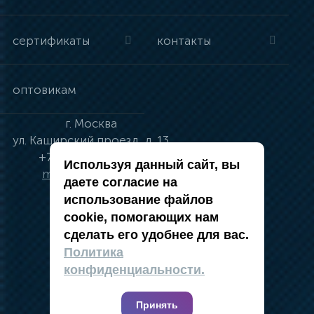
сертификаты
контакты
оптовикам
г.
Москва
ул.
Каширский проезд, д. 13
+7 (495) 134-41-83
Используя данный сайт, вы
moskva@vincci.ru
даете согласие на
использование файлов
cookie, помогающих нам
сделать его удобнее для вас.
политика в отношении обработки
Политика
персональных данных
конфиденциальности.
публичная оферта
карта сайта
Принять