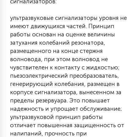
сигнализаторов:
КРЕСЛА
ультразвуковые сигнализаторы уровня не
6
имеют движущихся частей. Принцип
МЕДИЦИНСКИЕ АППАРАТЫ
работы основан на оценке величины
затухания колебаний резонатора,
3
ОПЕРАЦИОННЫЕ СТОЛЫ
размещенного на конце стержня
волновода, при этом волновод не
чувствителен к контакту с жидкостью;
17
ДИНАМИЧЕСКИЙ СВЕТ
пьезоэлектрический преобразователь,
генерирующий колебания, размещен в
корпусе сигнализатора, вынесенном за
98
СЦЕНИЧЕСКОЕ И СТУДИЙНОЕ
пределы резервуара. Это повышает
надежность и упрощает обслуживание;
ультразвуковой принцип работы
6
ЛАЗЕРНЫЕ СИСТЕМЫ
отличает повышенная защищенность от
налипаний, прочность при