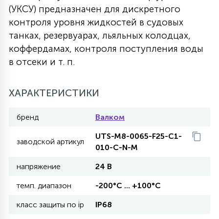
(УКСУ) предназначен для дискретного
27
135
контроля уровня жидкостей в судовых
13
ДЕРЕВЯННЫЕ
ЦИЛИНДРИЧЕСКИЕ
3D МОТИВЫ
СЕГМЕНТ
танках, резервуарах, льяльных колодцах,
коффердамах, контроля поступления воды
117
568
10
144
ВОЛНИСТЫЕ
в отсеки и т. п.
ТАБЛЕТКИ
ГИРЛЯНДЫ
АКСЕССУАРЫ К LED ПАНЕЛЯМ
669
ХАРАКТЕРИСТИКИ
79
БРА И ЛЮСТРЫ
ШАРЫ
бренд
Валком
2
UTS-M8-0065-F25-C1-
САЛЮТЫ
заводской артикул
010-C-N-M
напряжение
24 В
17
ДЕРЕВЬЯ
темп. диапазон
-200°С ... +100°С
класс защиты по ip
IP68
60
3D ФИГУРЫ ИЗ АКРИЛА