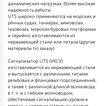
7
динамических нагрузках, более высокая
УПРАВЛЕНИЕ СВЕТОМ
надежность работы.
UTS широко применяются на морских и
34
речных судах, танкерах, химовозах,
КОМПЛЕКТУЮЩИЕ
газовозах, морских буровых платформах
и серийно изготавливаются из
4
нержавеющей стали или титана (другие
СТЕКЛЯННЫЕ
материалы по заказу).
37
ПОДВЕСНЫЕ
Сигнализатор UTS (УКСУ)
изготавливается из нержавеющей стали
и выпускается с различными типами
12
НАПОЛЬНЫЕ
резьбовых и фланцевых подсоединений,
а также с различной длиной волновода,
в т. ч. и с гибким волноводом,
36
НАСТЕННЫЕ
обеспечивая сигнализацию уровня в
местах, к которым затруднен доступ.