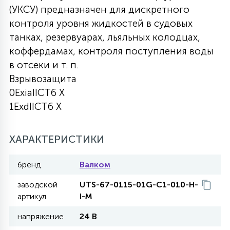
(УКСУ) предназначен для дискретного
27
135
контроля уровня жидкостей в судовых
13
ДЕРЕВЯННЫЕ
ЦИЛИНДРИЧЕСКИЕ
3D МОТИВЫ
СЕГМЕНТ
танках, резервуарах, льяльных колодцах,
коффердамах, контроля поступления воды
117
568
10
144
ВОЛНИСТЫЕ
в отсеки и т. п.
ТАБЛЕТКИ
ГИРЛЯНДЫ
АКСЕССУАРЫ К LED ПАНЕЛЯМ
Взрывозащита
0ExiaIICT6 X
669
79
БРА И ЛЮСТРЫ
ШАРЫ
1ExdIICT6 X
2
ХАРАКТЕРИСТИКИ
САЛЮТЫ
бренд
Валком
17
ДЕРЕВЬЯ
заводской
UTS-67-0115-01G-C1-010-H-
артикул
I-M
напряжение
24 В
60
3D ФИГУРЫ ИЗ АКРИЛА