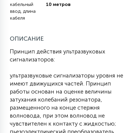
кабельный
10 метров
КРЕСЛА
ввод, длина
кабеля
6
МЕДИЦИНСКИЕ АППАРАТЫ
ОПИСАНИЕ
3
ОПЕРАЦИОННЫЕ СТОЛЫ
Принцип действия ультразвуковых
сигнализаторов:
17
ДИНАМИЧЕСКИЙ СВЕТ
ультразвуковые сигнализаторы уровня не
имеют движущихся частей. Принцип
98
работы основан на оценке величины
СЦЕНИЧЕСКОЕ И СТУДИЙНОЕ
затухания колебаний резонатора,
размещенного на конце стержня
6
волновода, при этом волновод не
ЛАЗЕРНЫЕ СИСТЕМЫ
чувствителен к контакту с жидкостью;
пьезоэлектрический преобразователь,