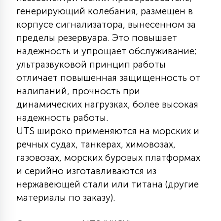
7
генерирующий колебания, размещен в
УПРАВЛЕНИЕ СВЕТОМ
корпусе сигнализатора, вынесенном за
пределы резервуара. Это повышает
34
КОМПЛЕКТУЮЩИЕ
надежность и упрощает обслуживание;
ультразвуковой принцип работы
отличает повышенная защищенность от
4
СТЕКЛЯННЫЕ
налипаний, прочность при
динамических нагрузках, более высокая
надежность работы.
37
ПОДВЕСНЫЕ
UTS широко применяются на морских и
речных судах, танкерах, химовозах,
газовозах, морских буровых платформах
12
НАПОЛЬНЫЕ
и серийно изготавливаются из
нержавеющей стали или титана (другие
36
материалы по заказу).
НАСТЕННЫЕ