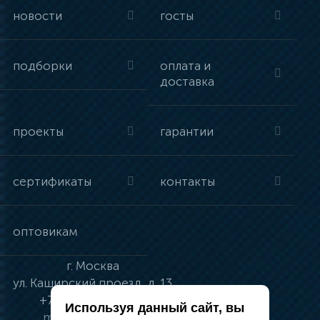
новости
госты
подборки
оплата и
доставка
проекты
гарантии
сертификаты
контакты
оптовикам
г.
Москва
ул.
Каширский проезд, д. 13
+7 (495) 134-41-83
Используя данный сайт, вы
moskva@vincci.ru