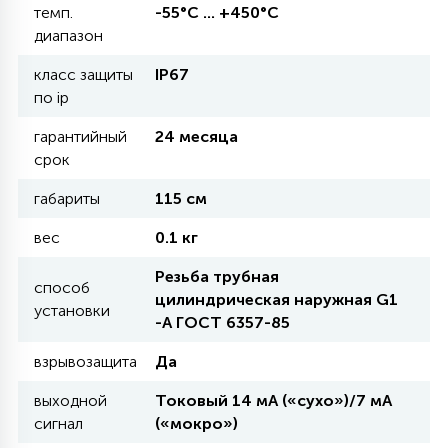
темп.
-55°С ... +450°С
диапазон
11
УЛИЧНЫЕ ЕЛИ
класс защиты
IP67
по ip
4
гарантийный
24 месяца
ИНТЕРЬЕРНЫЕ ЕЛИ
срок
габариты
115 см
12
КОМПЛЕКТЫ ДЛЯ ЕЛЕЙ
вес
0.1 кг
Резьба трубная
4
способ
ВИДЕО ЗАНАВЕСЫ
цилиндрическая наружная G1
установки
-А ГОСТ 6357-85
524
ПРАЗДНИЧНЫЕ ФИГУРЫ-
взрывозащита
Да
ФОНАРИКИ
выходной
Токовый 14 мА («сухо»)/7 мА
сигнал
(«мокро»)
4
КОСМЕТОЛОГИЧЕСКИЕ