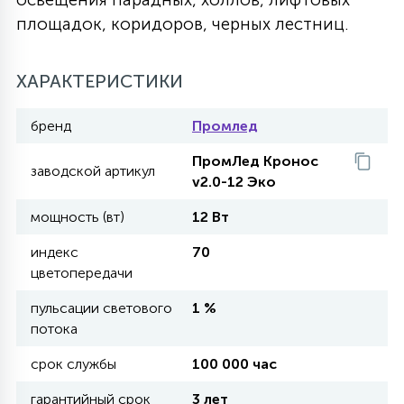
площадок, коридоров, черных лестниц.
27
135
13
ДЕРЕВЯННЫЕ
ЦИЛИНДРИЧЕСКИЕ
3D МОТИВЫ
СЕГМЕНТ
ХАРАКТЕРИСТИКИ
117
568
10
144
ВОЛНИСТЫЕ
ТАБЛЕТКИ
ГИРЛЯНДЫ
АКСЕССУАРЫ К LED ПАНЕЛЯМ
бренд
Промлед
ПромЛед Кронос
669
заводской артикул
79
БРА И ЛЮСТРЫ
v2.0-12 Эко
ШАРЫ
мощность (вт)
12 Вт
2
индекс
70
САЛЮТЫ
цветопередачи
пульсации светового
1 %
17
ДЕРЕВЬЯ
потока
срок службы
100 000 час
60
3D ФИГУРЫ ИЗ АКРИЛА
гарантийный срок
3 лет