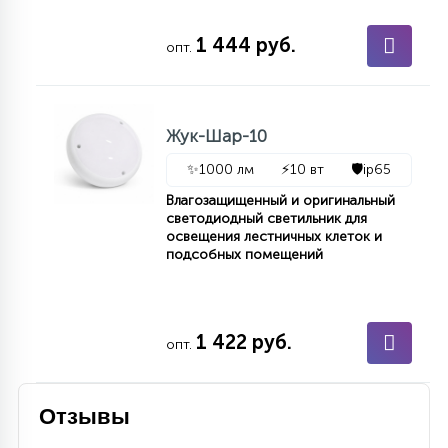
15
С УПРАВЛЕНИЕМ
1 444 руб.
опт.
41
АКСЕССУАРЫ
Жук-Шар-10
✨
1000 лм
⚡
10 вт
🛡️
ip65
Влагозащищенный и оригинальный
светодиодный светильник для
освещения лестничных клеток и
подсобных помещений
1 422 руб.
опт.
Отзывы