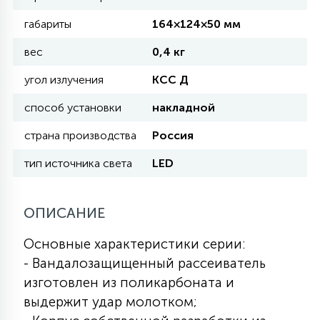
габариты
164×124×50 мм
11
УЛИЧНЫЕ ЕЛИ
вес
0,4 кг
угол излучения
КСС Д
4
ИНТЕРЬЕРНЫЕ ЕЛИ
способ установки
накладной
страна производства
Россия
12
КОМПЛЕКТЫ ДЛЯ ЕЛЕЙ
тип источника света
LED
4
ВИДЕО ЗАНАВЕСЫ
ОПИСАНИЕ
Основные характеристики серии:
524
ПРАЗДНИЧНЫЕ ФИГУРЫ-
- Вандалозащищенный рассеиватель
ФОНАРИКИ
изготовлен из поликарбоната и
выдержит удар молотком;
4
КОСМЕТОЛОГИЧЕСКИЕ