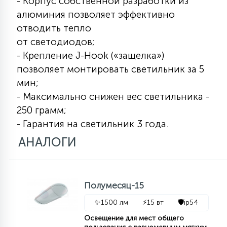
- Корпус собственной разработки из
КРЕСЛА
алюминия позволяет эффективно
отводить тепло
6
от светодиодов;
МЕДИЦИНСКИЕ АППАРАТЫ
- Крепление J-Hook («защелка»)
позволяет монтировать светильник за 5
3
мин;
ОПЕРАЦИОННЫЕ СТОЛЫ
- Максимально снижен вес светильника -
250 грамм;
17
ДИНАМИЧЕСКИЙ СВЕТ
- Гарантия на светильник 3 года.
АНАЛОГИ
98
СЦЕНИЧЕСКОЕ И СТУДИЙНОЕ
Полумесяц-15
6
ЛАЗЕРНЫЕ СИСТЕМЫ
✨
1500 лм
⚡
15 вт
🛡️
ip54
Освещение для мест общего