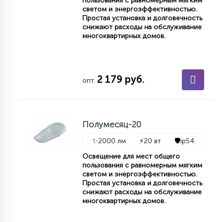
пользования с равномерным мягким
7
светом и энергоэффективностью.
УПРАВЛЕНИЕ СВЕТОМ
Простая установка и долговечность
снижают расходы на обслуживание
многоквартирных домов.
34
КОМПЛЕКТУЮЩИЕ
2 179 руб.
опт.
4
СТЕКЛЯННЫЕ
37
Полумесяц-20
ПОДВЕСНЫЕ
✨
2000 лм
⚡
20 вт
🛡️
ip54
Освещение для мест общего
12
НАПОЛЬНЫЕ
пользования с равномерным мягким
светом и энергоэффективностью.
Простая установка и долговечность
снижают расходы на обслуживание
36
многоквартирных домов.
НАСТЕННЫЕ