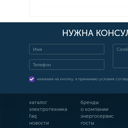
НУЖНА КОНСУЛ
нажимая на кнопку, я принимаю условия согла
каталог
бренды
электротехника
о компании
faq
энергосервис
новости
госты