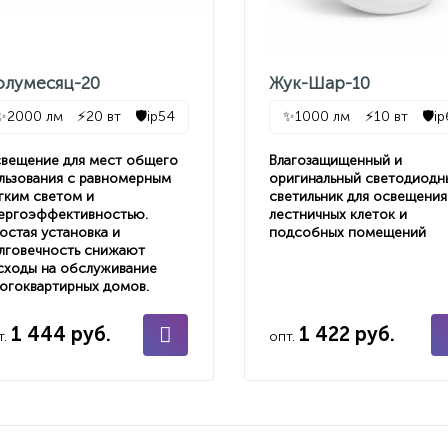
олумесяц-20
Жук-Шар-10
✨
2000 лм
⚡
20 вт
🛡️
ip54
✨
1000 лм
⚡
10 вт
🛡️
i
вещение для мест общего
Влагозащищенный и
льзования с равномерным
оригинальный светодиодн
гким светом и
светильник для освещения
ергоэффективностью.
лестничных клеток и
остая установка и
подсобных помещений
лговечность снижают
сходы на обслуживание
огоквартирных домов.
1 444 руб.
1 422 руб.
т.
опт.