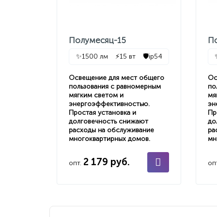
Полумесяц-15
П
✨
1500 лм
⚡
15 вт
🛡️
ip54
Освещение для мест общего
Ос
пользования с равномерным
по
мягким светом и
мя
энергоэффективностью.
эн
Простая установка и
Пр
долговечность снижают
до
расходы на обслуживание
ра
многоквартирных домов.
мн
2 179 руб.
опт.
оп