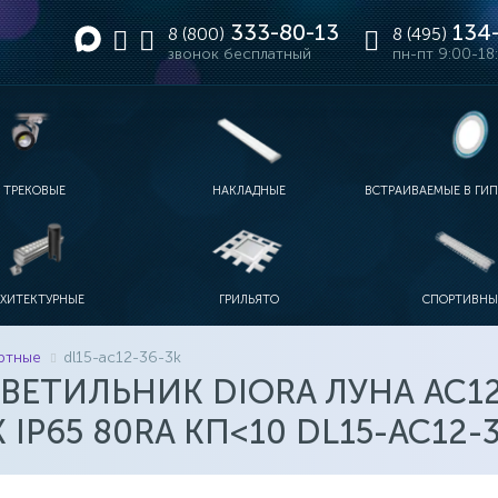
333-80-13
134-
8 (800)
8 (495)
звонок бесплатный
пн-пт 9:00-18
ТРЕКОВЫЕ
НАКЛАДНЫЕ
ВСТРАИВАЕМЫЕ В ГИ
ЫЕ
МЫШЛЕННЫЕ
РЕКИ
ИТНЫЕ ТРЕКИ
ОДНОФАЗНЫЕ ТРЕКИ
ЛИНЕЙНЫЕ IP20-IP40
ЛИНЕЙНЫЕ IP65
С УПРАВЛЕНИЕМ
ДИЗАЙНЕРСКИЕ НАКЛАДНЫЕ
ДЛЯ ДОСОК
ЛИНЕЙНЫЕ 2Х18
ФОКУСИРОВАННЫЕ НАКЛАДНЫЕ
РХИТЕКТУРНЫЕ
ГРИЛЬЯТО
СПОРТИВНЫ
АВАРИЙНЫЕ
ТОРА АРХИТЕКТУРНЫЕ
ПРОЖЕКТОРА RGB
АКЦЕНТНЫЕ АРХИТЕКТУРНЫЕ
СТАНДАРТНЫЕ 60Х60
ЛИНЕЙНЫЕ АРХИТЕКТУРНЫЕ
ДИЗАЙНЕРСКИЕ ГРИЛЬЯТО
ДЛЯ МОСТОВ
ГРИЛЬЯТО-МИНИ
АНАЛОГИ 4Х18
ртные
dl15-ac12-36-3k
ЕТИЛЬНИК DIORA ЛУНА АС12-
 IP65 80RA КП<10 DL15-AC12-