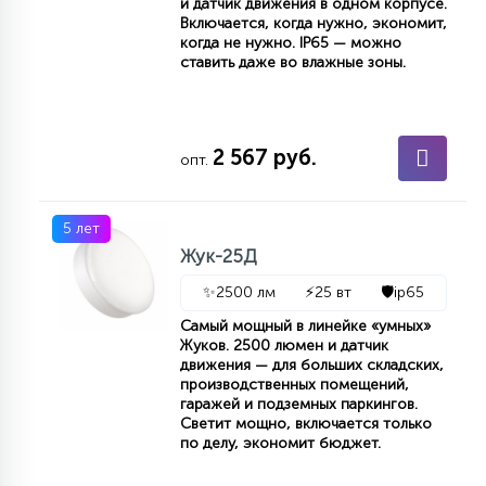
и датчик движения в одном корпусе.
КРЕСЛА
Включается, когда нужно, экономит,
когда не нужно. IP65 — можно
ставить даже во влажные зоны.
6
МЕДИЦИНСКИЕ АППАРАТЫ
2 567 руб.
опт.
3
ОПЕРАЦИОННЫЕ СТОЛЫ
5 лет
17
Жук-25Д
ДИНАМИЧЕСКИЙ СВЕТ
✨
2500 лм
⚡
25 вт
🛡️
ip65
Самый мощный в линейке «умных»
98
СЦЕНИЧЕСКОЕ И СТУДИЙНОЕ
Жуков. 2500 люмен и датчик
движения — для больших складских,
производственных помещений,
гаражей и подземных паркингов.
6
Светит мощно, включается только
ЛАЗЕРНЫЕ СИСТЕМЫ
по делу, экономит бюджет.