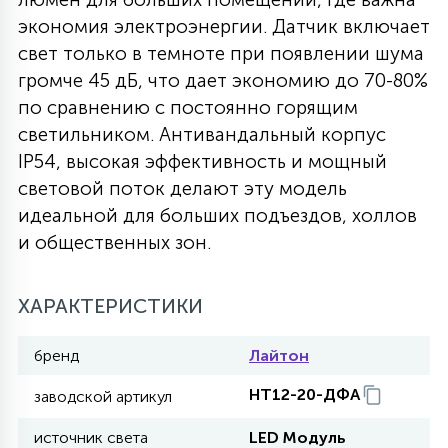
экономия электроэнергии. Датчик включает
27
135
13
ДЕРЕВЯННЫЕ
ЦИЛИНДРИЧЕСКИЕ
3D МОТИВЫ
свет только в темноте при появлении шума
СЕГМЕНТ
громче 45 дБ, что дает экономию до 70-80%
по сравнению с постоянно горящим
117
568
10
144
ВОЛНИСТЫЕ
ТАБЛЕТКИ
ГИРЛЯНДЫ
светильником. Антивандальный корпус
АКСЕССУАРЫ К LED ПАНЕЛЯМ
IP54, высокая эффективность и мощный
световой поток делают эту модель
669
79
БРА И ЛЮСТРЫ
ШАРЫ
идеальной для больших подъездов, холлов
и общественных зон.
2
САЛЮТЫ
ХАРАКТЕРИСТИКИ
17
бренд
Лайтон
ДЕРЕВЬЯ
НТ12-20-ДФА
заводской артикул
60
3D ФИГУРЫ ИЗ АКРИЛА
источник света
LED Модуль