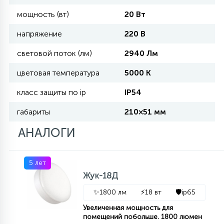
мощность (вт)
20 Вт
11
УЛИЧНЫЕ ЕЛИ
напряжение
220 В
световой поток (лм)
2940 Лм
4
ИНТЕРЬЕРНЫЕ ЕЛИ
цветовая температура
5000 К
класс защиты по ip
IP54
12
КОМПЛЕКТЫ ДЛЯ ЕЛЕЙ
габариты
210×51 мм
АНАЛОГИ
4
ВИДЕО ЗАНАВЕСЫ
5 лет
Жук-18Д
524
ПРАЗДНИЧНЫЕ ФИГУРЫ-
✨
1800 лм
⚡
18 вт
🛡️
ip65
ФОНАРИКИ
Увеличенная мощность для
помещений побольше. 1800 люмен
4
КОСМЕТОЛОГИЧЕСКИЕ