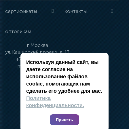
сертификаты
контакты
оптовикам
г.
Москва
ул.
Каширский проезд, д. 13
+7 (495) 134-41-83
Используя данный сайт, вы
moskva@vincci.ru
даете согласие на
использование файлов
cookie, помогающих нам
сделать его удобнее для вас.
политика в отношении обработки
Политика
персональных данных
конфиденциальности.
публичная оферта
карта сайта
Принять
2019 — 2026 @ Компания Vincci