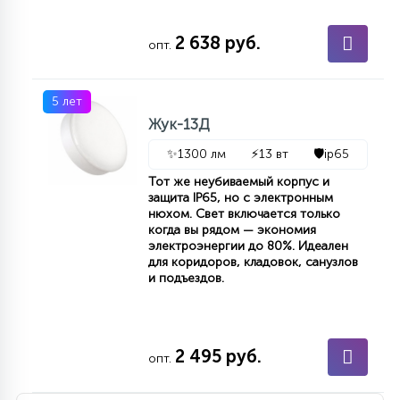
7
УПРАВЛЕНИЕ СВЕТОМ
2 638 руб.
опт.
34
КОМПЛЕКТУЮЩИЕ
5 лет
Жук-13Д
4
✨
1300 лм
⚡
13 вт
🛡️
ip65
СТЕКЛЯННЫЕ
Тот же неубиваемый корпус и
защита IP65, но с электронным
нюхом. Свет включается только
37
ПОДВЕСНЫЕ
когда вы рядом — экономия
электроэнергии до 80%. Идеален
для коридоров, кладовок, санузлов
и подъездов.
12
НАПОЛЬНЫЕ
36
2 495 руб.
опт.
НАСТЕННЫЕ