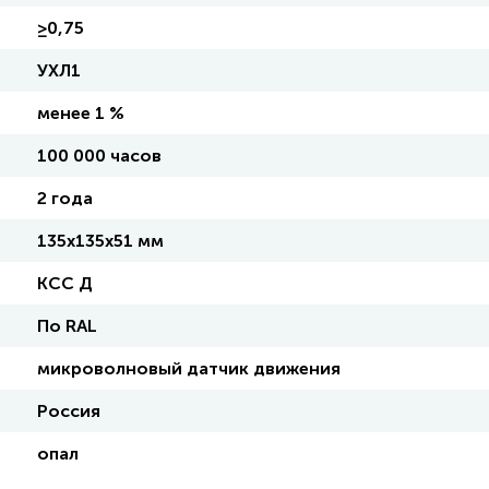
≥0,75
УХЛ1
менее 1 %
100 000 часов
2 года
135х135х51 мм
КСС Д
По RAL
микроволновый датчик движения
Россия
опал