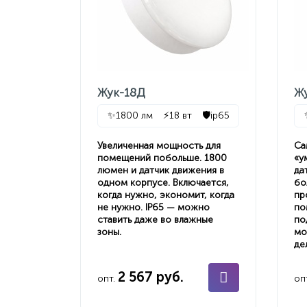
Жук-18Д
Ж
✨
1800 лм
⚡
18 вт
🛡️
ip65
Увеличенная мощность для
Са
помещений побольше. 1800
«у
люмен и датчик движения в
да
одном корпусе. Включается,
бо
когда нужно, экономит, когда
пр
не нужно. IP65 — можно
по
ставить даже во влажные
по
зоны.
мо
де
2 567 руб.
опт.
оп