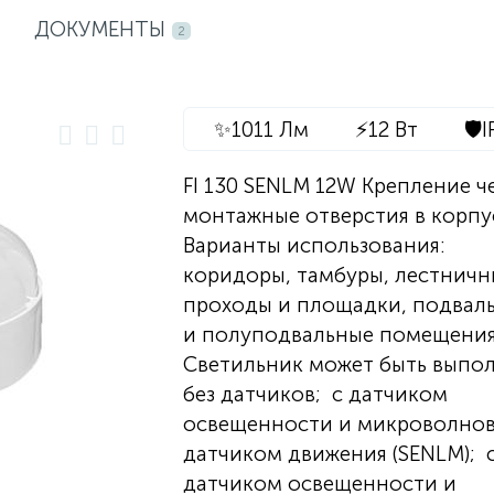
ДОКУМЕНТЫ
2
✨
1011 Лм
⚡
12 Вт
🛡️
I
FI 130 SENLM 12W Крепление ч
монтажные отверстия в корпу
Варианты использования:
коридоры, тамбуры, лестничн
проходы и площадки, подвал
и полуподвальные помещения
Светильник может быть выпо
без датчиков; с датчиком
освещенности и микроволно
датчиком движения (SENLM); 
датчиком освещенности и