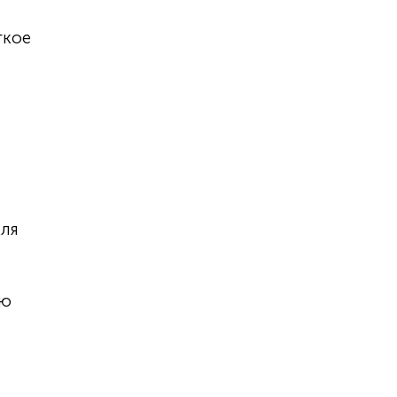
гкое
ля
ью