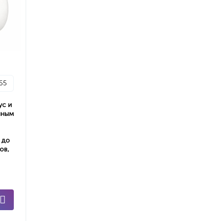
65
ус и
нным
 до
ов,