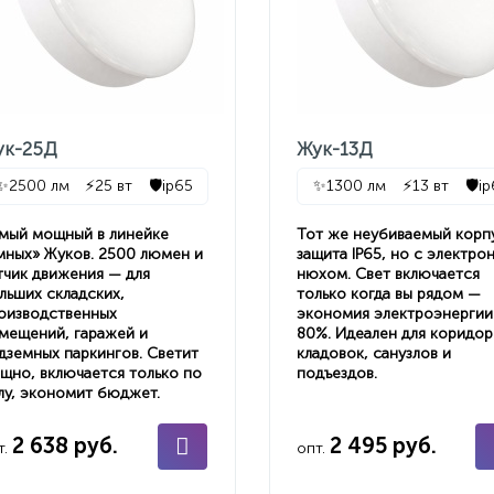
ук-25Д
Жук-13Д
✨
2500 лм
⚡
25 вт
🛡️
ip65
✨
1300 лм
⚡
13 вт
🛡️
ip
мый мощный в линейке
Тот же неубиваемый корп
мных» Жуков. 2500 люмен и
защита IP65, но с электро
тчик движения — для
нюхом. Свет включается
льших складских,
только когда вы рядом —
оизводственных
экономия электроэнергии
мещений, гаражей и
80%. Идеален для коридор
дземных паркингов. Светит
кладовок, санузлов и
щно, включается только по
подъездов.
лу, экономит бюджет.
2 638 руб.
2 495 руб.
т.
опт.