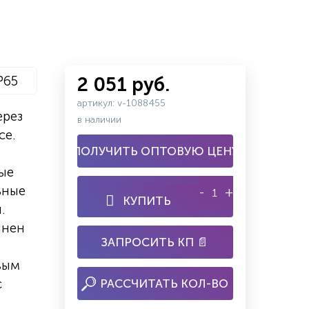
P65
2 051 руб.
артикул: v-1088455
ерез
в наличии
се.
ПОЛУЧИТЬ ОПТОВУЮ ЦЕНУ
ые
ьные
-
+
КУПИТЬ
.
лнен
ЗАПРОСИТЬ КП 📄
вым
с
РАССЧИТАТЬ КОЛ-ВО