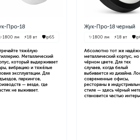
ук-Про-18
Жук-Про-18 черный
✨
1800 лм
⚡
18 вт
🛡️
ip65
✨
1800 лм
⚡
18 вт
🛡️
ip
тречайте тяжёлую
Абсолютно тот же надёж
тиллерию. Металлический
металлический корпус, но
рпус, который выдерживает
чёрном цвете. Для тех
ары, вибрацию и тяжёлые
случаев, когда белый
ловия эксплуатации. Для
выбивается из дизайна. Ло
дъездов, паркингов,
современные офисы,
оизводств — везде, где
рестораны в индустриаль
астик не выживает.
стиле — здесь чёрный мет
становится частью интерь