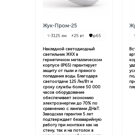
Жук-Пром-25
Ж
✨
3125 лм
⚡
25 вт
🛡️
ip65
Накладной светодиодный
Вс
светильник ЖКХ в
ар
герметичном металлическом
ко
корпусе (IP65) гарантирует
уд
защиту от пыли и прямого
ус
попадания воды. Благодаря
по
светоотдаче 125 Лм/Вт и
пр
сроку службы более 50 000
пл
часов оборудование
обеспечивает экономию
электроэнергии до 70% по
сравнению с лампами ДНаТ.
Заводская гарантия 5 лет
подтверждает безаварийную
работу при монтаже как на
стену, так и на потолок в