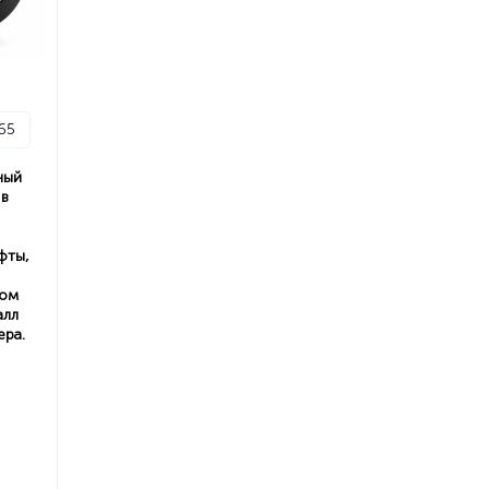
65
ный
 в
фты,
ном
алл
ера.