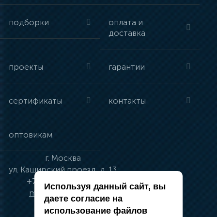
подборки
оплата и
доставка
проекты
гарантии
сертификаты
контакты
оптовикам
г.
Москва
ул.
Каширский проезд, д. 13
+7 (495) 134-41-83
Используя данный сайт, вы
moskva@vincci.ru
даете согласие на
использование файлов