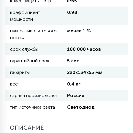
класс защиты по ip
IP65
коэффициент
0.98
11
УЛИЧНЫЕ ЕЛИ
мощности
пульсации светового
менее 1 %
потока
4
ИНТЕРЬЕРНЫЕ ЕЛИ
срок службы
100 000 часов
гарантийный срок
5 лет
12
КОМПЛЕКТЫ ДЛЯ ЕЛЕЙ
габариты
220x134x55 мм
4
вес
0.4 кг
ВИДЕО ЗАНАВЕСЫ
страна производства
Россия
524
тип источника света
ПРАЗДНИЧНЫЕ ФИГУРЫ-
Светодиод
ФОНАРИКИ
ОПИСАНИЕ
4
КОСМЕТОЛОГИЧЕСКИЕ