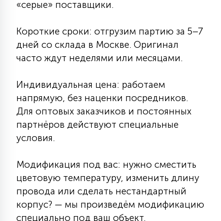
«серые» поставщики.
7
УПРАВЛЕНИЕ СВЕТОМ
Короткие сроки: отгрузим партию за 5–7
34
дней со склада в Москве. Оригинал
КОМПЛЕКТУЮЩИЕ
часто ждут неделями или месяцами.
4
Индивидуальная цена: работаем
СТЕКЛЯННЫЕ
напрямую, без наценки посредников.
Для оптовых заказчиков и постоянных
37
партнёров действуют специальные
ПОДВЕСНЫЕ
условия.
12
НАПОЛЬНЫЕ
Модификация под вас: нужно сместить
цветовую температуру, изменить длину
провода или сделать нестандартный
36
НАСТЕННЫЕ
корпус? — мы произведём модификацию
специально под ваш объект.