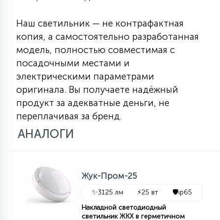
15
С УПРАВЛЕНИЕМ
Наш светильник — не контрафактная
копия, а самостоятельно разработанная
модель, полностью совместимая с
41
АКСЕССУАРЫ
посадочными местами и
электрическими параметрами
оригинала. Вы получаете надёжный
продукт за адекватные деньги, не
переплачивая за бренд.
АНАЛОГИ
Жук-Пром-25
✨
3125 лм
⚡
25 вт
🛡️
ip65
Накладной светодиодный
светильник ЖКХ в герметичном