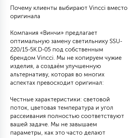
КРЕСЛА
Почему клиенты выбирают Vincci вместо
оригинала
6
МЕДИЦИНСКИЕ АППАРАТЫ
Компания «Винчи» предлагает
оптимальную замену светильнику SSU-
3
220/15-5K.D-05 под собственным
ОПЕРАЦИОННЫЕ СТОЛЫ
брендом Vincci. Мы не копируем чужие
изделия, а создаём улучшенную
17
альтернативу, которая во многих
ДИНАМИЧЕСКИЙ СВЕТ
аспектах превосходит оригинал:
98
СЦЕНИЧЕСКОЕ И СТУДИЙНОЕ
Честные характеристики: световой
поток, цветовая температура и угол
рассеивания полностью соответствуют
6
ЛАЗЕРНЫЕ СИСТЕМЫ
вашей задаче. Мы не завышаем
параметры, как это часто делают