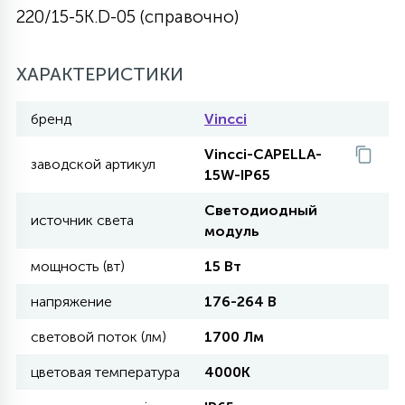
220/15-5K.D-05 (справочно)
27
135
13
ДЕРЕВЯННЫЕ
ЦИЛИНДРИЧЕСКИЕ
3D МОТИВЫ
СЕГМЕНТ
ХАРАКТЕРИСТИКИ
117
568
10
144
ВОЛНИСТЫЕ
ТАБЛЕТКИ
ГИРЛЯНДЫ
бренд
Vincci
АКСЕССУАРЫ К LED ПАНЕЛЯМ
Vincci-CAPELLA-
заводской артикул
669
79
15W-IP65
БРА И ЛЮСТРЫ
ШАРЫ
Светодиодный
источник света
модуль
2
САЛЮТЫ
мощность (вт)
15 Вт
напряжение
176-264 В
17
ДЕРЕВЬЯ
световой поток (лм)
1700 Лм
цветовая температура
4000К
60
3D ФИГУРЫ ИЗ АКРИЛА