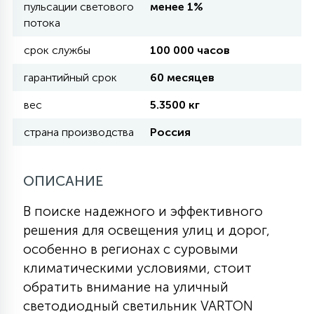
пульсации светового
менее 1%
потока
11
УЛИЧНЫЕ ЕЛИ
срок службы
100 000 часов
гарантийный срок
60 месяцев
4
ИНТЕРЬЕРНЫЕ ЕЛИ
вес
5.3500 кг
страна производства
Россия
12
КОМПЛЕКТЫ ДЛЯ ЕЛЕЙ
ОПИСАНИЕ
4
ВИДЕО ЗАНАВЕСЫ
В поиске надежного и эффективного
решения для освещения улиц и дорог,
особенно в регионах с суровыми
524
ПРАЗДНИЧНЫЕ ФИГУРЫ-
климатическими условиями, стоит
ФОНАРИКИ
обратить внимание на уличный
светодиодный светильник VARTON
4
КОСМЕТОЛОГИЧЕСКИЕ