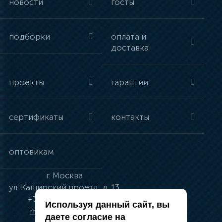
новости
госты
подборки
оплата и
доставка
проекты
гарантии
сертификаты
контакты
оптовикам
г.
Москва
ул.
Каширский проезд, д. 13
+7 (495) 134-41-83
Используя данный сайт, вы
moskva@vincci.ru
даете согласие на