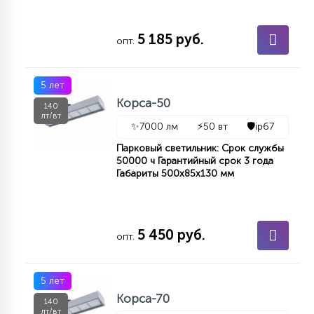
5 185 руб.
опт.
5 лет
Корса-50
140
лт/вт
✨
7000 лм
⚡
50 вт
🛡️
ip67
Парковый светильник: Срок службы
50000 ч Гарантийный срок 3 года
Габариты 500х85х130 мм
5 450 руб.
опт.
5 лет
Корса-70
140
лт/вт