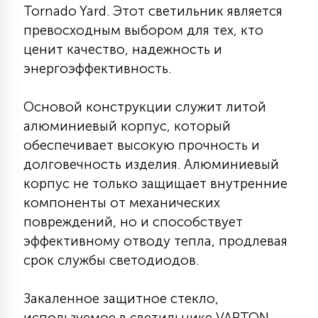
Tornado Yard. Этот светильник является
КРЕСЛА
превосходным выбором для тех, кто
ценит качество, надежность и
6
МЕДИЦИНСКИЕ АППАРАТЫ
энергоэффективность.
Основой конструкции служит литой
3
ОПЕРАЦИОННЫЕ СТОЛЫ
алюминиевый корпус, который
обеспечивает высокую прочность и
17
долговечность изделия. Алюминиевый
ДИНАМИЧЕСКИЙ СВЕТ
корпус не только защищает внутренние
компоненты от механических
98
повреждений, но и способствует
СЦЕНИЧЕСКОЕ И СТУДИЙНОЕ
эффективному отводу тепла, продлевая
срок службы светодиодов.
6
ЛАЗЕРНЫЕ СИСТЕМЫ
Закаленное защитное стекло,
используемое в светильнике VARTON