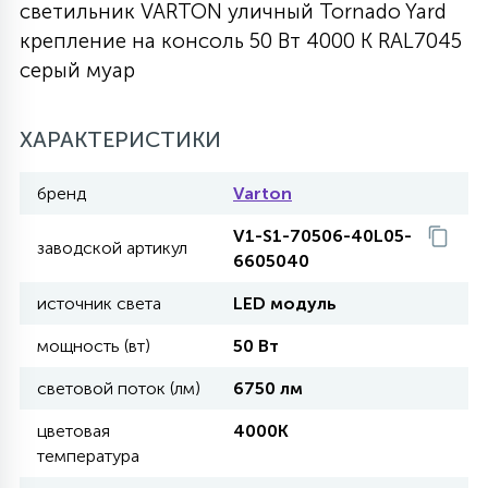
светильник VARTON уличный Tornado Yard
27
крепление на консоль 50 Вт 4000 K RAL7045
135
13
ДЕРЕВЯННЫЕ
ЦИЛИНДРИЧЕСКИЕ
3D МОТИВЫ
СЕГМЕНТ
серый муар
117
568
10
144
ВОЛНИСТЫЕ
ХАРАКТЕРИСТИКИ
ТАБЛЕТКИ
ГИРЛЯНДЫ
АКСЕССУАРЫ К LED ПАНЕЛЯМ
бренд
Varton
669
79
БРА И ЛЮСТРЫ
ШАРЫ
V1-S1-70506-40L05-
заводской артикул
6605040
2
источник света
LED модуль
САЛЮТЫ
мощность (вт)
50 Вт
17
световой поток (лм)
6750 лм
ДЕРЕВЬЯ
цветовая
4000K
температура
60
3D ФИГУРЫ ИЗ АКРИЛА