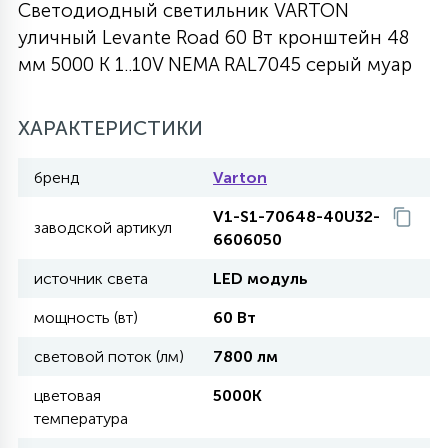
Светодиодный светильник VARTON
27
уличный Levante Road 60 Вт кронштейн 48
135
13
ДЕРЕВЯННЫЕ
ЦИЛИНДРИЧЕСКИЕ
3D МОТИВЫ
СЕГМЕНТ
мм 5000 K 1..10V NEMA RAL7045 серый муар
117
568
10
144
ВОЛНИСТЫЕ
ХАРАКТЕРИСТИКИ
ТАБЛЕТКИ
ГИРЛЯНДЫ
АКСЕССУАРЫ К LED ПАНЕЛЯМ
бренд
Varton
669
79
БРА И ЛЮСТРЫ
ШАРЫ
V1-S1-70648-40U32-
заводской артикул
6606050
2
источник света
LED модуль
САЛЮТЫ
мощность (вт)
60 Вт
17
световой поток (лм)
7800 лм
ДЕРЕВЬЯ
цветовая
5000K
температура
60
3D ФИГУРЫ ИЗ АКРИЛА