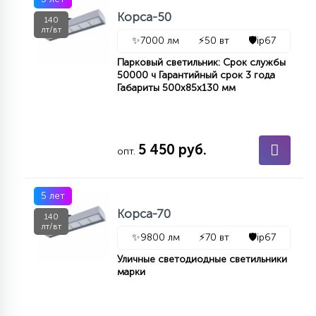
Корса-50
140
лт/вт
✨
7000 лм
⚡
50 вт
🛡️
ip67
Парковый светильник: Срок службы
50000 ч Гарантийный срок 3 года
Габариты 500х85х130 мм
5 450 руб.
опт.
5 лет
Корса-70
140
лт/вт
✨
9800 лм
⚡
70 вт
🛡️
ip67
Уличные светодиодные светильники
марки