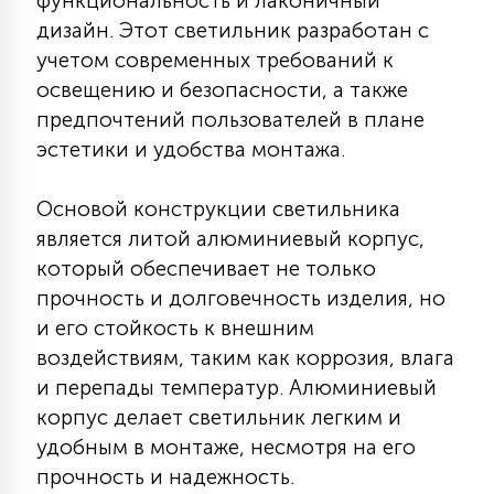
функциональность и лаконичный
КРЕСЛА
дизайн. Этот светильник разработан с
учетом современных требований к
6
освещению и безопасности, а также
МЕДИЦИНСКИЕ АППАРАТЫ
предпочтений пользователей в плане
эстетики и удобства монтажа.
3
ОПЕРАЦИОННЫЕ СТОЛЫ
Основой конструкции светильника
является литой алюминиевый корпус,
17
ДИНАМИЧЕСКИЙ СВЕТ
который обеспечивает не только
прочность и долговечность изделия, но
и его стойкость к внешним
98
СЦЕНИЧЕСКОЕ И СТУДИЙНОЕ
воздействиям, таким как коррозия, влага
и перепады температур. Алюминиевый
корпус делает светильник легким и
6
ЛАЗЕРНЫЕ СИСТЕМЫ
удобным в монтаже, несмотря на его
прочность и надежность.