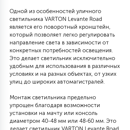
7
УПРАВЛЕНИЕ СВЕТОМ
Одной из особенностей уличного
светильника VARTON Levante Road
34
является его поворотный кронштейн,
КОМПЛЕКТУЮЩИЕ
который позволяет легко регулировать
направление света в зависимости от
4
конкретных потребностей освещения.
СТЕКЛЯННЫЕ
Это делает светильник исключительно
удобным для использования в различных
37
условиях и на разных объектах, от узких
ПОДВЕСНЫЕ
улиц до широких автомагистралей.
12
НАПОЛЬНЫЕ
Монтаж светильника предельно
упрощен благодаря возможности
установки на мачту или консоль
36
НАСТЕННЫЕ
диаметром 40-48 мм или 48-60 мм. Это
делает светильник VARTON Levante Road