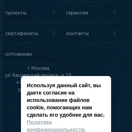
проекты
гарантии
сертификаты
контакты
оптовикам
г.
Москва
ул.
Каширский проезд, д. 13
+7 (495) 134-41-83
Используя данный сайт, вы
moskva@vincci.ru
даете согласие на
использование файлов
cookie, помогающих нам
сделать его удобнее для вас.
политика в отношении обработки
Политика
персональных данных
конфиденциальности.
публичная оферта