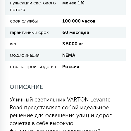
пульсации светового
менее 1%
потока
11
УЛИЧНЫЕ ЕЛИ
срок службы
100 000 часов
гарантийный срок
60 месяцев
4
ИНТЕРЬЕРНЫЕ ЕЛИ
вес
3.5000 кг
модификация
NEMA
12
КОМПЛЕКТЫ ДЛЯ ЕЛЕЙ
страна производства
Россия
4
ОПИСАНИЕ
ВИДЕО ЗАНАВЕСЫ
Уличный светильник VARTON Levante
524
ПРАЗДНИЧНЫЕ ФИГУРЫ-
Road представляет собой идеальное
ФОНАРИКИ
решение для освещения улиц и дорог,
сочетая в себе высокую
4
КОСМЕТОЛОГИЧЕСКИЕ