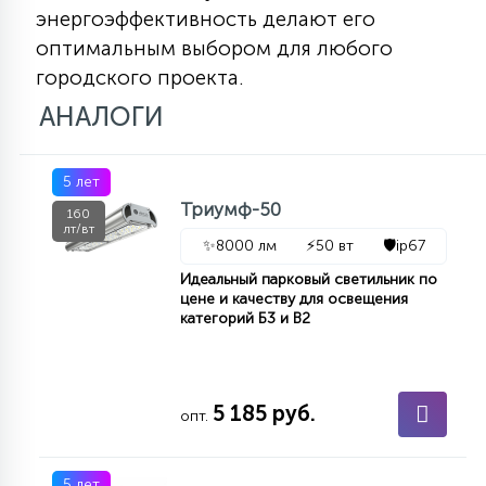
энергоэффективность делают его
оптимальным выбором для любого
городского проекта.
АНАЛОГИ
5 лет
Триумф-50
160
лт/вт
✨
8000 лм
⚡
50 вт
🛡️
ip67
Идеальный парковый светильник по
цене и качеству для освещения
категорий Б3 и В2
5 185 руб.
опт.
5 лет