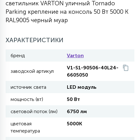
светильник VARTON уличный Tornado
27
Parking крепление на консоль 50 Вт 5000 K
135
13
ДЕРЕВЯННЫЕ
ЦИЛИНДРИЧЕСКИЕ
3D МОТИВЫ
СЕГМЕНТ
RAL9005 черный муар
117
568
10
144
ВОЛНИСТЫЕ
ХАРАКТЕРИСТИКИ
ТАБЛЕТКИ
ГИРЛЯНДЫ
АКСЕССУАРЫ К LED ПАНЕЛЯМ
бренд
Varton
669
79
БРА И ЛЮСТРЫ
ШАРЫ
V1-S1-90506-40L24-
заводской артикул
6605050
2
источник света
LED модуль
САЛЮТЫ
мощность (вт)
50 Вт
17
световой поток (лм)
6750 лм
ДЕРЕВЬЯ
цветовая
5000K
температура
60
3D ФИГУРЫ ИЗ АКРИЛА