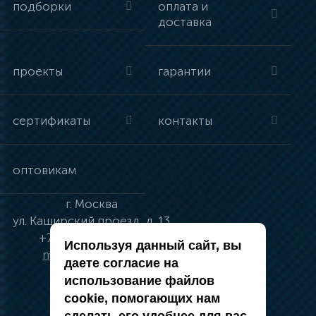
подборки
оплата и
доставка
проекты
гарантии
сертификаты
контакты
оптовикам
г.
Москва
ул.
Каширский проезд, д. 13
+7 (495) 134-41-83
Используя данный сайт, вы
moskva@vincci.ru
даете согласие на
использование файлов
cookie, помогающих нам