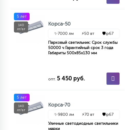
5 лет
Корса-50
140
лт/вт
✨
7000 лм
⚡
50 вт
🛡️
ip67
Парковый светильник: Срок службы
50000 ч Гарантийный срок 3 года
Габариты 500х85х130 мм
5 450 руб.
опт.
5 лет
Корса-70
140
лт/вт
✨
9800 лм
⚡
70 вт
🛡️
ip67
Уличные светодиодные светильники
марки