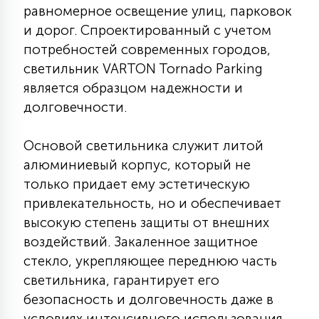
равномерное освещение улиц, парковок
КРЕСЛА
и дорог. Спроектированный с учетом
потребностей современных городов,
6
МЕДИЦИНСКИЕ АППАРАТЫ
светильник VARTON Tornado Parking
является образцом надежности и
долговечности.
3
ОПЕРАЦИОННЫЕ СТОЛЫ
Основой светильника служит литой
17
алюминиевый корпус, который не
ДИНАМИЧЕСКИЙ СВЕТ
только придает ему эстетическую
привлекательность, но и обеспечивает
98
высокую степень защиты от внешних
СЦЕНИЧЕСКОЕ И СТУДИЙНОЕ
воздействий. Закаленное защитное
стекло, укрепляющее переднюю часть
6
светильника, гарантирует его
ЛАЗЕРНЫЕ СИСТЕМЫ
безопасность и долговечность даже в
условиях интенсивного использования.