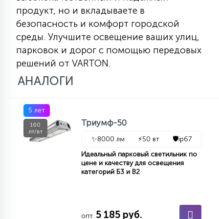
продукт, но и вкладываете в
безопасность и комфорт городской
среды. Улучшите освещение ваших улиц,
парковок и дорог с помощью передовых
решений от VARTON.
АНАЛОГИ
5 лет
Триумф-50
160
лт/вт
✨
8000 лм
⚡
50 вт
🛡️
ip67
Идеальный парковый светильник по
цене и качеству для освещения
категорий Б3 и В2
5 185 руб.
опт.