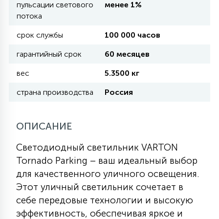
пульсации светового
менее 1%
потока
11
УЛИЧНЫЕ ЕЛИ
срок службы
100 000 часов
гарантийный срок
60 месяцев
4
ИНТЕРЬЕРНЫЕ ЕЛИ
вес
5.3500 кг
страна производства
Россия
12
КОМПЛЕКТЫ ДЛЯ ЕЛЕЙ
ОПИСАНИЕ
4
ВИДЕО ЗАНАВЕСЫ
Светодиодный светильник VARTON
Tornado Parking – ваш идеальный выбор
для качественного уличного освещения.
524
ПРАЗДНИЧНЫЕ ФИГУРЫ-
Этот уличный светильник сочетает в
ФОНАРИКИ
себе передовые технологии и высокую
эффективность, обеспечивая яркое и
4
КОСМЕТОЛОГИЧЕСКИЕ