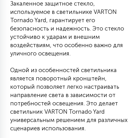
Закаленное защитное стекло,
7
УПРАВЛЕНИЕ СВЕТОМ
используемое в светильнике VARTON
Tornado Yard, гарантирует его
34
безопасность и надежность. Это стекло
КОМПЛЕКТУЮЩИЕ
устойчиво к ударам и внешним
воздействиям, что особенно важно для
4
уличного освещения.
СТЕКЛЯННЫЕ
Одной из особенностей светильника
37
является поворотный кронштейн,
ПОДВЕСНЫЕ
который позволяет легко настраивать
направление света в зависимости от
12
НАПОЛЬНЫЕ
потребностей освещения. Это делает
светильник VARTON Tornado Yard
универсальным решением для различных
36
НАСТЕННЫЕ
сценариев использования.