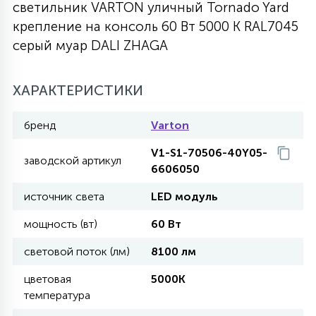
светильник VARTON уличный Tornado Yard
27
крепление на консоль 60 Вт 5000 K RAL7045
135
13
ДЕРЕВЯННЫЕ
ЦИЛИНДРИЧЕСКИЕ
3D МОТИВЫ
СЕГМЕНТ
серый муар DALI ZHAGA
117
568
10
144
ВОЛНИСТЫЕ
ХАРАКТЕРИСТИКИ
ТАБЛЕТКИ
ГИРЛЯНДЫ
АКСЕССУАРЫ К LED ПАНЕЛЯМ
бренд
Varton
669
79
БРА И ЛЮСТРЫ
ШАРЫ
V1-S1-70506-40Y05-
заводской артикул
6606050
2
источник света
LED модуль
САЛЮТЫ
мощность (вт)
60 Вт
17
световой поток (лм)
8100 лм
ДЕРЕВЬЯ
цветовая
5000K
температура
60
3D ФИГУРЫ ИЗ АКРИЛА