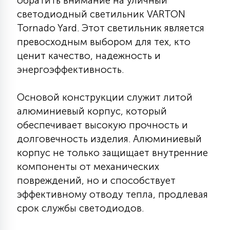
обратить внимание на уличный
КРЕСЛА
светодиодный светильник VARTON
Tornado Yard. Этот светильник является
6
превосходным выбором для тех, кто
МЕДИЦИНСКИЕ АППАРАТЫ
ценит качество, надежность и
энергоэффективность.
3
ОПЕРАЦИОННЫЕ СТОЛЫ
Основой конструкции служит литой
алюминиевый корпус, который
17
ДИНАМИЧЕСКИЙ СВЕТ
обеспечивает высокую прочность и
долговечность изделия. Алюминиевый
корпус не только защищает внутренние
98
СЦЕНИЧЕСКОЕ И СТУДИЙНОЕ
компоненты от механических
повреждений, но и способствует
эффективному отводу тепла, продлевая
6
ЛАЗЕРНЫЕ СИСТЕМЫ
срок службы светодиодов.