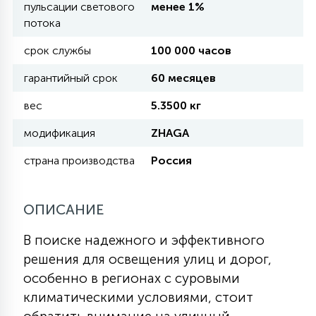
пульсации светового
менее 1%
потока
11
УЛИЧНЫЕ ЕЛИ
срок службы
100 000 часов
гарантийный срок
60 месяцев
4
ИНТЕРЬЕРНЫЕ ЕЛИ
вес
5.3500 кг
модификация
ZHAGA
12
КОМПЛЕКТЫ ДЛЯ ЕЛЕЙ
страна производства
Россия
4
ОПИСАНИЕ
ВИДЕО ЗАНАВЕСЫ
В поиске надежного и эффективного
524
ПРАЗДНИЧНЫЕ ФИГУРЫ-
решения для освещения улиц и дорог,
ФОНАРИКИ
особенно в регионах с суровыми
климатическими условиями, стоит
4
КОСМЕТОЛОГИЧЕСКИЕ