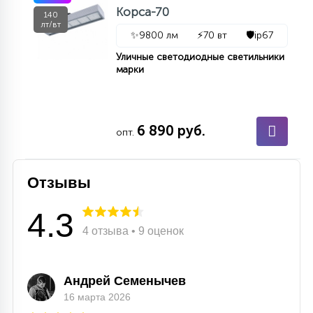
Корса-70
140
лт/вт
✨
9800 лм
⚡
70 вт
🛡️
ip67
Уличные светодиодные светильники
марки
6 890 руб.
опт.
Отзывы
4.3
4 отзыва • 9 оценок
Андрей Семенычев
16 марта 2026