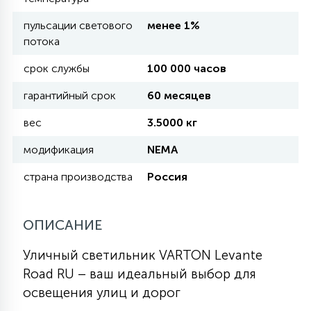
пульсации светового
менее 1%
11
потока
УЛИЧНЫЕ ЕЛИ
срок службы
100 000 часов
4
гарантийный срок
60 месяцев
ИНТЕРЬЕРНЫЕ ЕЛИ
вес
3.5000 кг
12
модификация
NEMA
КОМПЛЕКТЫ ДЛЯ ЕЛЕЙ
страна производства
Россия
4
ВИДЕО ЗАНАВЕСЫ
ОПИСАНИЕ
524
ПРАЗДНИЧНЫЕ ФИГУРЫ-
Уличный светильник VARTON Levante
ФОНАРИКИ
Road RU – ваш идеальный выбор для
освещения улиц и дорог
4
КОСМЕТОЛОГИЧЕСКИЕ