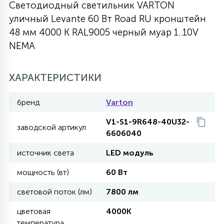
Светодиодный светильник VARTON
27
уличный Levante 60 Вт Road RU кронштейн
135
13
ДЕРЕВЯННЫЕ
ЦИЛИНДРИЧЕСКИЕ
3D МОТИВЫ
СЕГМЕНТ
48 мм 4000 К RAL9005 черный муар 1..10V
NEMA
117
568
10
144
ВОЛНИСТЫЕ
ТАБЛЕТКИ
ГИРЛЯНДЫ
АКСЕССУАРЫ К LED ПАНЕЛЯМ
ХАРАКТЕРИСТИКИ
669
79
БРА И ЛЮСТРЫ
ШАРЫ
бренд
Varton
V1-S1-9R648-40U32-
заводской артикул
6606040
2
САЛЮТЫ
источник света
LED модуль
мощность (вт)
60 Вт
17
ДЕРЕВЬЯ
световой поток (лм)
7800 лм
60
цветовая
4000K
3D ФИГУРЫ ИЗ АКРИЛА
температура