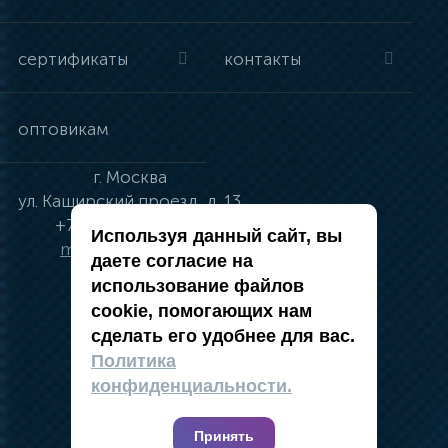
сертификаты
контакты
оптовикам
г.
Москва
ул.
Каширский проезд, д. 13
+7 (495) 134-41-83
Используя данный сайт, вы
moskva@vincci.ru
даете согласие на
использование файлов
cookie, помогающих нам
сделать его удобнее для вас.
политика в отношении обработки
Политика
персональных данных
конфиденциальности.
публичная оферта
карта сайта
Принять