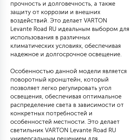
прочность и долговечность, а также
7
УПРАВЛЕНИЕ СВЕТОМ
защиту от коррозии и внешних
воздействий. Это делает VARTON
34
Levante Road RU идеальным выбором для
КОМПЛЕКТУЮЩИЕ
использования в различных
климатических условиях, обеспечивая
4
надежное и долгосрочное освещение.
СТЕКЛЯННЫЕ
Особенностью данной модели является
37
поворотный кронштейн, который
ПОДВЕСНЫЕ
позволяет легко регулировать угол
освещения, обеспечивая оптимальное
12
НАПОЛЬНЫЕ
распределение света в зависимости от
конкретных потребностей и
особенностей местности. Это делает
36
НАСТЕННЫЕ
светильник VARTON Levante Road RU
универсальным решением для