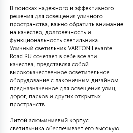
КРЕСЛА
В поисках надежного и эффективного
решения для освещения уличного
6
пространства, важно обратить внимание
МЕДИЦИНСКИЕ АППАРАТЫ
на качество, долговечность и
функциональность светильника.
3
Уличный светильник VARTON Levante
ОПЕРАЦИОННЫЕ СТОЛЫ
Road RU сочетает в себе все эти
качества, представляя собой
17
ДИНАМИЧЕСКИЙ СВЕТ
высококачественное осветительное
оборудование с лаконичным дизайном,
предназначенное для освещения улиц,
98
СЦЕНИЧЕСКОЕ И СТУДИЙНОЕ
дорог, парков и других открытых
пространств.
6
ЛАЗЕРНЫЕ СИСТЕМЫ
Литой алюминиевый корпус
светильника обеспечивает его высокую