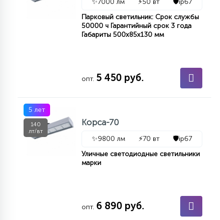
✨
7000 лм
⚡
50 вт
🛡️
ip67
Парковый светильник: Срок службы
50000 ч Гарантийный срок 3 года
Габариты 500х85х130 мм
5 450 руб.
опт.
5 лет
Корса-70
140
лт/вт
✨
9800 лм
⚡
70 вт
🛡️
ip67
Уличные светодиодные светильники
марки
6 890 руб.
опт.