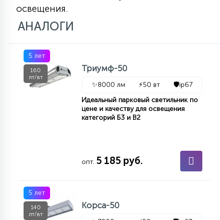
освещения.
АНАЛОГИ
5 лет
Триумф-50
160
лт/вт
✨
8000 лм
⚡
50 вт
🛡️
ip67
Идеальный парковый светильник по
цене и качеству для освещения
категорий Б3 и В2
5 185 руб.
опт.
5 лет
Корса-50
140
лт/вт