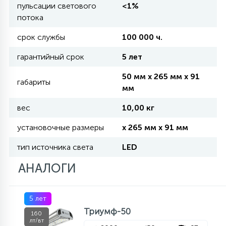
пульсации светового
<1%
КРЕСЛА
потока
6
срок службы
100 000 ч.
МЕДИЦИНСКИЕ АППАРАТЫ
гарантийный срок
5 лет
3
50 мм x 265 мм x 91
габариты
ОПЕРАЦИОННЫЕ СТОЛЫ
мм
вес
10,00 кг
17
ДИНАМИЧЕСКИЙ СВЕТ
установочные размеры
x 265 мм x 91 мм
тип источника света
LED
98
СЦЕНИЧЕСКОЕ И СТУДИЙНОЕ
АНАЛОГИ
6
ЛАЗЕРНЫЕ СИСТЕМЫ
5 лет
Триумф-50
160
лт/вт