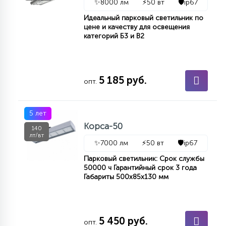
✨
8000 лм
⚡
50 вт
🛡️
ip67
7
УПРАВЛЕНИЕ СВЕТОМ
Идеальный парковый светильник по
цене и качеству для освещения
категорий Б3 и В2
34
КОМПЛЕКТУЮЩИЕ
5 185 руб.
опт.
4
СТЕКЛЯННЫЕ
5 лет
37
Корса-50
ПОДВЕСНЫЕ
140
лт/вт
✨
7000 лм
⚡
50 вт
🛡️
ip67
Парковый светильник: Срок службы
12
НАПОЛЬНЫЕ
50000 ч Гарантийный срок 3 года
Габариты 500х85х130 мм
36
НАСТЕННЫЕ
5 450 руб.
опт.