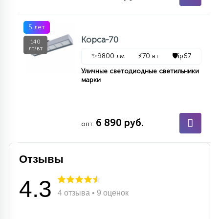
15
С УПРАВЛЕНИЕМ
5 лет
Корса-70
140
41
лт/вт
АКСЕССУАРЫ
✨
9800 лм
⚡
70 вт
🛡️
ip67
Уличные светодиодные светильники
марки
6 890 руб.
опт.
Отзывы
4.3
4 отзыва • 9 оценок