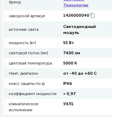
бренд
Технологии
11
1426000040
заводской артикул
УЛИЧНЫЕ ЕЛИ
Светодиодный
источник света
модуль
4
ИНТЕРЬЕРНЫЕ ЕЛИ
мощность (вт)
55 Вт
световой поток (лм)
7400 лм
12
КОМПЛЕКТЫ ДЛЯ ЕЛЕЙ
цветовая температура
5000 K
темп. диапазон
от -40 до +60 C
4
ВИДЕО ЗАНАВЕСЫ
класс защиты по ip
IP66
коэффициент мощности
> 0,97
524
ПРАЗДНИЧНЫЕ ФИГУРЫ-
ФОНАРИКИ
климатическое
УХЛ1
исполнение
4
КОСМЕТОЛОГИЧЕСКИЕ