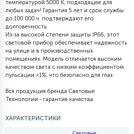
температурой 5000 K, подходящее для
любых задач! Гарантия 5 лет и срок службы
27
135
13
ДЕРЕВЯННЫЕ
ЦИЛИНДРИЧЕСКИЕ
3D МОТИВЫ
СЕГМЕНТ
до 100 000 ч. подтверждают его
долговечность.
117
Из-за высокой степени защиты IP66, этот
568
10
144
ВОЛНИСТЫЕ
ТАБЛЕТКИ
ГИРЛЯНДЫ
АКСЕССУАРЫ К LED ПАНЕЛЯМ
световой прибор обеспечивает надежность
на улице и в производственных
669
79
помещениях. Модель отличается высоким
БРА И ЛЮСТРЫ
ШАРЫ
качеством света с низким коэффициентом
пульсации <1%, что безопасно для глаз.
2
САЛЮТЫ
Вся продукция бренда Световые
Технологии - гарантия качества.
17
ДЕРЕВЬЯ
ХАРАКТЕРИСТИКИ
60
3D ФИГУРЫ ИЗ АКРИЛА
Световые