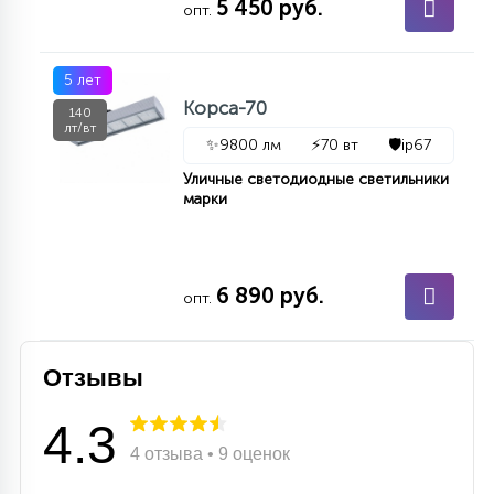
5 450 руб.
опт.
15
С УПРАВЛЕНИЕМ
5 лет
Корса-70
41
140
АКСЕССУАРЫ
лт/вт
✨
9800 лм
⚡
70 вт
🛡️
ip67
Уличные светодиодные светильники
марки
6 890 руб.
опт.
Отзывы
4.3
4 отзыва • 9 оценок