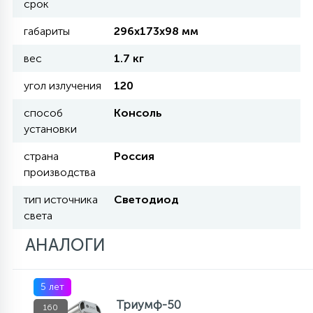
срок
КРЕСЛА
габариты
296х173х98 мм
6
вес
1.7 кг
МЕДИЦИНСКИЕ АППАРАТЫ
угол излучения
120
3
способ
Консоль
ОПЕРАЦИОННЫЕ СТОЛЫ
установки
страна
Россия
17
ДИНАМИЧЕСКИЙ СВЕТ
производства
тип источника
Светодиод
98
света
СЦЕНИЧЕСКОЕ И СТУДИЙНОЕ
АНАЛОГИ
6
ЛАЗЕРНЫЕ СИСТЕМЫ
5 лет
Триумф-50
160