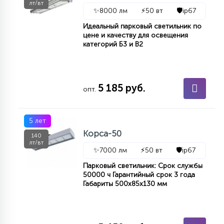
лт/вт
7
✨
8000 лм
⚡
50 вт
🛡️
ip67
УПРАВЛЕНИЕ СВЕТОМ
Идеальный парковый светильник по
цене и качеству для освещения
34
категорий Б3 и В2
КОМПЛЕКТУЮЩИЕ
4
5 185 руб.
СТЕКЛЯННЫЕ
опт.
37
5 лет
ПОДВЕСНЫЕ
Корса-50
140
лт/вт
✨
7000 лм
⚡
50 вт
🛡️
ip67
12
НАПОЛЬНЫЕ
Парковый светильник: Срок службы
50000 ч Гарантийный срок 3 года
Габариты 500х85х130 мм
36
НАСТЕННЫЕ