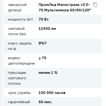
заводской
ПромЛед Магистраль v3.0-
артикул
70 Мультилинза 60/90/120°
11
УЛИЧНЫЕ ЕЛИ
мощность (вт)
70 Вт
световой
12400 лм
4
ИНТЕРЬЕРНЫЕ ЕЛИ
поток (лм)
класс защиты
IP67
12
по ip
КОМПЛЕКТЫ ДЛЯ ЕЛЕЙ
индекс
≥ 70
цветопередачи
4
ВИДЕО ЗАНАВЕСЫ
пульсации
менее 1 %
светового
потока
524
ПРАЗДНИЧНЫЕ ФИГУРЫ-
ФОНАРИКИ
срок службы
100 000 часов
гарантийный
60 мес.
4
КОСМЕТОЛОГИЧЕСКИЕ