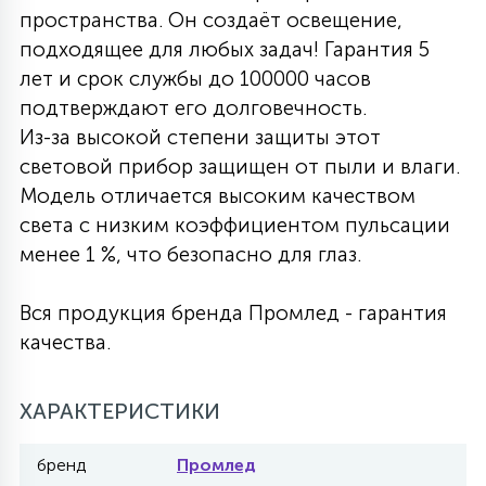
пространства. Он создаёт освещение,
27
135
подходящее для любых задач! Гарантия 5
13
ДЕРЕВЯННЫЕ
ЦИЛИНДРИЧЕСКИЕ
3D МОТИВЫ
СЕГМЕНТ
лет и срок службы до 100000 часов
подтверждают его долговечность.
117
568
10
144
ВОЛНИСТЫЕ
Из-за высокой степени защиты этот
ТАБЛЕТКИ
ГИРЛЯНДЫ
АКСЕССУАРЫ К LED ПАНЕЛЯМ
световой прибор защищен от пыли и влаги.
Модель отличается высоким качеством
669
79
БРА И ЛЮСТРЫ
ШАРЫ
света с низким коэффициентом пульсации
менее 1 %, что безопасно для глаз.
2
САЛЮТЫ
Вся продукция бренда Промлед - гарантия
качества.
17
ДЕРЕВЬЯ
ХАРАКТЕРИСТИКИ
60
бренд
Промлед
3D ФИГУРЫ ИЗ АКРИЛА