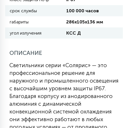
срок службы
100 000 часов
11
УЛИЧНЫЕ ЕЛИ
габариты
286х105х136 мм
угол излучения
КСС Д
4
ИНТЕРЬЕРНЫЕ ЕЛИ
ОПИСАНИЕ
12
КОМПЛЕКТЫ ДЛЯ ЕЛЕЙ
Светильники серии «Солярис» — это
профессиональное решение для
наружного и промышленного освещения
4
ВИДЕО ЗАНАВЕСЫ
с высочайшим уровнем защиты IP67.
Благодаря корпусу из анодированного
524
ПРАЗДНИЧНЫЕ ФИГУРЫ-
алюминия с динамической
ФОНАРИКИ
конвекционной системой охлаждения
они эффективно работают в любых
4
КОСМЕТОЛОГИЧЕСКИЕ
погодных условиях — от проливного