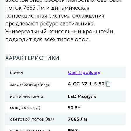
поток 7685 Лм и динамическая
27
135
13
ДЕРЕВЯННЫЕ
ЦИЛИНДРИЧЕСКИЕ
3D МОТИВЫ
конвекционная система охлаждения
СЕГМЕНТ
продлевают ресурс светильника.
Универсальный консольный кронштейн
117
568
10
144
ВОЛНИСТЫЕ
ТАБЛЕТКИ
ГИРЛЯНДЫ
подходит для всех типов опор.
АКСЕССУАРЫ К LED ПАНЕЛЯМ
669
79
ХАРАКТЕРИСТИКИ
БРА И ЛЮСТРЫ
ШАРЫ
бренд
СветПрофлед
2
САЛЮТЫ
А-СС-У2-1-S-50
заводской артикул
источник света
LED Модуль
17
ДЕРЕВЬЯ
мощность (вт)
50 Вт
световой поток (лм)
7685 Лм
60
3D ФИГУРЫ ИЗ АКРИЛА
класс защиты по ip
IP67