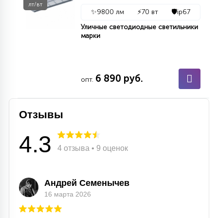
лт/вт
✨
9800 лм
⚡
70 вт
🛡️
ip67
Уличные светодиодные светильники
марки
6 890 руб.
опт.
Отзывы
4.3
4 отзыва • 9 оценок
Андрей Семенычев
16 марта 2026