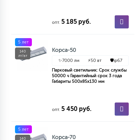
5 185 руб.
опт.
5 лет
Корса-50
140
лт/вт
✨
7000 лм
⚡
50 вт
🛡️
ip67
Парковый светильник: Срок службы
50000 ч Гарантийный срок 3 года
Габариты 500х85х130 мм
5 450 руб.
опт.
5 лет
Корса-70
140