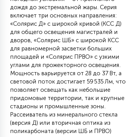
КРЕСЛА
дождя до экстремальной жары. Серия
включает три основных направления:
6
«Солярис Д» с широкой кривой (КСС Д)
МЕДИЦИНСКИЕ АППАРАТЫ
для общего освещения магистралей и
дворов, «Солярис ШБ» с широкой КСС
3
для равномерной засветки больших
ОПЕРАЦИОННЫЕ СТОЛЫ
площадей и «Солярис ПРВО» с узкими
углами для прожекторного освещения.
17
Мощность варьируется от 28 до 37 Вт, а
ДИНАМИЧЕСКИЙ СВЕТ
световой поток достигает 59 535 Лм, что
позволяет освещать как небольшие
98
СЦЕНИЧЕСКОЕ И СТУДИЙНОЕ
придомовые территории, так и крупные
стадионы и промышленные зоны.
Рассеиватель из минерального стекла
6
ЛАЗЕРНЫЕ СИСТЕМЫ
(версия Д) или вторичная оптика из
поликарбоната (версии ШБ и ПРВО)