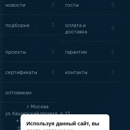
новости
госты
подборки
оплата и
доставка
проекты
гарантии
сертификаты
контакты
оптовикам
г.
Москва
ул.
Каширский проезд, д. 13
+7 (495) 134-41-83
Используя данный сайт, вы
moskva@vincci.ru