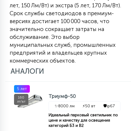
лет, 150 Лм/Вт) и экстра (5 лет, 170 Лм/Вт).
15
С УПРАВЛЕНИЕМ
Срок службы светодиодов в премиум-
версиях достигает 100 000 часов, что
значительно сокращает затраты на
41
АКСЕССУАРЫ
обслуживание. Это выбор
муниципальных служб, промышленных
предприятий и владельцев крупных
коммерческих объектов.
АНАЛОГИ
5 лет
Триумф-50
160
лт/вт
✨
8000 лм
⚡
50 вт
🛡️
ip67
Идеальный парковый светильник по
цене и качеству для освещения
категорий Б3 и В2