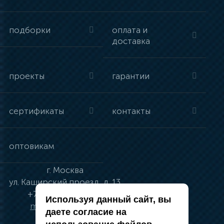
подборки
оплата и
доставка
проекты
гарантии
сертификаты
контакты
оптовикам
г.
Москва
ул.
Каширский проезд, д. 13
+7 (495) 134-41-83
Используя данный сайт, вы
moskva@vincci.ru
даете согласие на