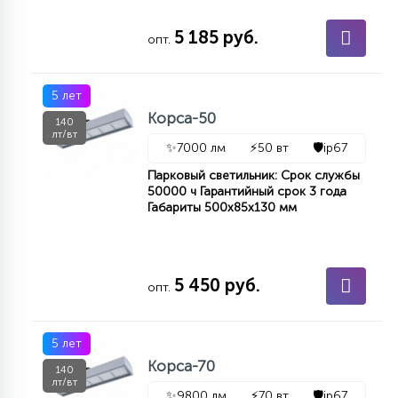
7
УПРАВЛЕНИЕ СВЕТОМ
5 185 руб.
опт.
34
КОМПЛЕКТУЮЩИЕ
5 лет
Корса-50
140
лт/вт
4
✨
7000 лм
⚡
50 вт
🛡️
ip67
СТЕКЛЯННЫЕ
Парковый светильник: Срок службы
50000 ч Гарантийный срок 3 года
Габариты 500х85х130 мм
37
ПОДВЕСНЫЕ
12
5 450 руб.
опт.
НАПОЛЬНЫЕ
5 лет
36
НАСТЕННЫЕ
Корса-70
140
лт/вт
✨
9800 лм
⚡
70 вт
🛡️
ip67