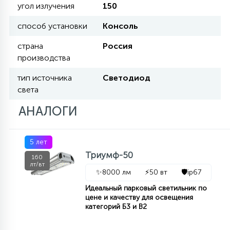
угол излучения
150
КРЕСЛА
способ установки
Консоль
6
МЕДИЦИНСКИЕ АППАРАТЫ
страна
Россия
производства
3
тип источника
Светодиод
ОПЕРАЦИОННЫЕ СТОЛЫ
света
АНАЛОГИ
17
ДИНАМИЧЕСКИЙ СВЕТ
5 лет
Триумф-50
98
160
СЦЕНИЧЕСКОЕ И СТУДИЙНОЕ
лт/вт
✨
8000 лм
⚡
50 вт
🛡️
ip67
Идеальный парковый светильник по
6
цене и качеству для освещения
ЛАЗЕРНЫЕ СИСТЕМЫ
категорий Б3 и В2