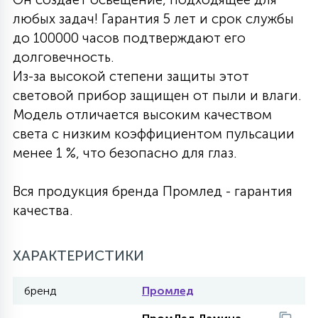
любых задач! Гарантия 5 лет и срок службы
27
135
13
ДЕРЕВЯННЫЕ
ЦИЛИНДРИЧЕСКИЕ
3D МОТИВЫ
до 100000 часов подтверждают его
СЕГМЕНТ
долговечность.
Из-за высокой степени защиты этот
117
568
10
144
ВОЛНИСТЫЕ
ТАБЛЕТКИ
ГИРЛЯНДЫ
световой прибор защищен от пыли и влаги.
АКСЕССУАРЫ К LED ПАНЕЛЯМ
Модель отличается высоким качеством
света с низким коэффициентом пульсации
669
79
БРА И ЛЮСТРЫ
ШАРЫ
менее 1 %, что безопасно для глаз.
Вся продукция бренда Промлед - гарантия
2
САЛЮТЫ
качества.
17
ХАРАКТЕРИСТИКИ
ДЕРЕВЬЯ
бренд
Промлед
60
3D ФИГУРЫ ИЗ АКРИЛА