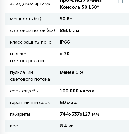
ПромЛед Ламина
заводской артикул
Консоль 50 150°
11
мощность (вт)
50 Вт
УЛИЧНЫЕ ЕЛИ
световой поток (лм)
8600 лм
4
класс защиты по ip
IP66
ИНТЕРЬЕРНЫЕ ЕЛИ
индекс
≥ 70
цветопередачи
12
КОМПЛЕКТЫ ДЛЯ ЕЛЕЙ
пульсации
менее 1 %
светового потока
4
ВИДЕО ЗАНАВЕСЫ
срок службы
100 000 часов
гарантийный срок
60 мес.
524
ПРАЗДНИЧНЫЕ ФИГУРЫ-
габариты
744х537х127 мм
ФОНАРИКИ
вес
8.4 кг
4
КОСМЕТОЛОГИЧЕСКИЕ