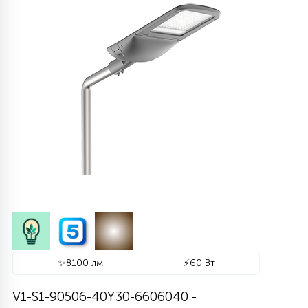
290
636
364
48
63
65
1020
775
616
1012
80
ДИЗАЙНЕРСКИЕ
ЛИНЕЙНЫЕ 2Х18
УЛЬТРАТОНКИЕ
ЦИЛИНДРИЧЕСКИЕ
С РЕШЕТКОЙ
СЕТКИ
ПОЖАРОБЕЗОПАСНЫЕ
КОНСОЛЬНЫЕ
ЛИНЕЙНЫЕ АРХИТЕКТУРНЫЕ
ТОРШЕРНЫЕ ДЛЯ ПАРКОВ
СВЕТОДИОДНЫЕ-LED ПАНЕЛИ
1174
938
346
77
11
4305
107
СВЕРХМОЩНЫЕ
762
3117
РЕМЕННЫЕ
СТЕНОВЫЕ
АКЦЕНТНЫЕ ВСТРАИВАЕМЫЕ
МНОГОУГОЛЬНИКИ
СОСУЛЬКИ
ГРУНТОВЫЕ
СВЕТОВЫЕ ОПОРЫ
МЕДИЦИНСКИЕ IP54\IP65
ПРОМЫШЛЕННЫЕ
1136
238
212
41
ФОКУСИРОВАННЫЕ
244
287
113
719
ОДНОФАЗНЫЕ ТРЕКИ
ПОВОРОТНЫЕ
КОЛЬЦЕВЫЕ
СНЕЖИНКИ
ЛАНДШАФТНЫЕ
НИЗКОВОЛЬТНЫЕ
ДЛЯ АЗС ПОД КОЗЫРЁК
ШКОЛЬНЫЕ
НАКЛАДНЫЕ
740
661
99
ДИЗАЙНЕРСКИЕ
73
45
327
1035
ТРЕХФАЗНЫЕ ТРЕКИ
ДРЕВОВИДНЫЕ
С УПРАВЛЕНИЕМ
ДЛЯ МОСТОВ
ДЮРАЛАЙТ
ПРОЖЕКТОРА
CLIP-IN IP54
ВСТРАИВАЕМЫЕ
2476
27
537
77
14
1831
193
МАГНИТНЫЕ ТРЕКИ
ТАБЛЕТКИ
ИНТЕРЬЕРНЫЕ
НАСТЕННЫЕ
БЕЛТ-ЛАЙТ
СВЕРХМОЩНЫЕ
ROCKFON И ECOPHON
✨
8100 лм
⚡
60 Вт
60
130
427
21
309
UGR
ПОДСТЕЛЛАЖНЫЕ
ПОДВОДНЫЕ
2D МОТИВЫ
ПРОМЫШЛЕННЫЕ
V1-S1-90506-40Y30-6606040 -