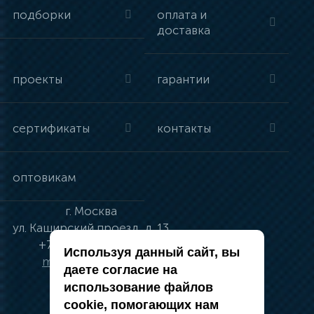
подборки
оплата и
доставка
проекты
гарантии
сертификаты
контакты
оптовикам
г.
Москва
ул.
Каширский проезд, д. 13
+7 (495) 134-41-83
Используя данный сайт, вы
moskva@vincci.ru
даете согласие на
использование файлов
cookie, помогающих нам