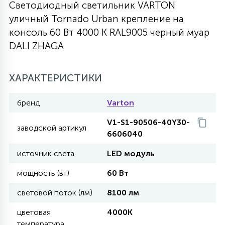
Светодиодный светильник VARTON
27
уличный Tornado Urban крепление на
135
13
ДЕРЕВЯННЫЕ
ЦИЛИНДРИЧЕСКИЕ
3D МОТИВЫ
СЕГМЕНТ
консоль 60 Вт 4000 K RAL9005 черный муар
DALI ZHAGA
117
568
10
144
ВОЛНИСТЫЕ
ТАБЛЕТКИ
ГИРЛЯНДЫ
АКСЕССУАРЫ К LED ПАНЕЛЯМ
ХАРАКТЕРИСТИКИ
669
79
БРА И ЛЮСТРЫ
ШАРЫ
бренд
Varton
V1-S1-90506-40Y30-
заводской артикул
6606040
2
САЛЮТЫ
источник света
LED модуль
мощность (вт)
60 Вт
17
ДЕРЕВЬЯ
световой поток (лм)
8100 лм
60
цветовая
4000K
3D ФИГУРЫ ИЗ АКРИЛА
температура