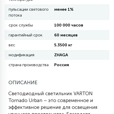
пульсации светового
менее 1%
11
потока
УЛИЧНЫЕ ЕЛИ
срок службы
100 000 часов
4
гарантийный срок
60 месяцев
ИНТЕРЬЕРНЫЕ ЕЛИ
вес
5.3500 кг
12
модификация
ZHAGA
КОМПЛЕКТЫ ДЛЯ ЕЛЕЙ
страна производства
Россия
4
ВИДЕО ЗАНАВЕСЫ
ОПИСАНИЕ
524
ПРАЗДНИЧНЫЕ ФИГУРЫ-
Светодиодный светильник VARTON
ФОНАРИКИ
Tornado Urban – это современное и
эффективное решение для освещения
4
КОСМЕТОЛОГИЧЕСКИЕ