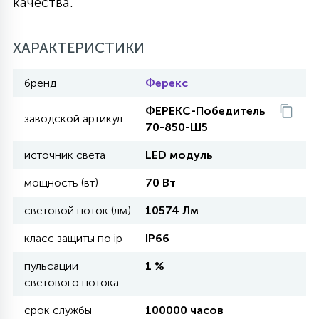
качества.
11
УЛИЧНЫЕ ЕЛИ
ХАРАКТЕРИСТИКИ
бренд
Ферекс
4
ИНТЕРЬЕРНЫЕ ЕЛИ
ФЕРЕКС-Победитель
заводской артикул
70-850-Ш5
12
источник света
LED модуль
КОМПЛЕКТЫ ДЛЯ ЕЛЕЙ
мощность (вт)
70 Вт
4
ВИДЕО ЗАНАВЕСЫ
световой поток (лм)
10574 Лм
класс защиты по ip
IP66
524
ПРАЗДНИЧНЫЕ ФИГУРЫ-
пульсации
1 %
ФОНАРИКИ
светового потока
срок службы
100000 часов
4
КОСМЕТОЛОГИЧЕСКИЕ