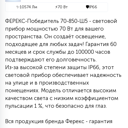
✨
10574 Лм
⚡
70 Вт
🛡️
IP66
27
135
13
ДЕРЕВЯННЫЕ
ЦИЛИНДРИЧЕСКИЕ
3D МОТИВЫ
СЕГМЕНТ
ФЕРЕКС-Победитель 70-850-Ш5 - световой
прибор мощностью 70 Вт для вашего
117
568
10
144
ВОЛНИСТЫЕ
пространства. Он создаёт освещение,
ТАБЛЕТКИ
ГИРЛЯНДЫ
АКСЕССУАРЫ К LED ПАНЕЛЯМ
подходящее для любых задач! Гарантия 60
месяцев и срок службы до 100000 часов
669
79
БРА И ЛЮСТРЫ
ШАРЫ
подтверждают его долговечность.
Из-за высокой степени защиты IP66, этот
световой прибор обеспечивает надежность
2
САЛЮТЫ
на улице и в производственных
помещениях. Модель отличается высоким
качеством света с низким коэффициентом
17
ДЕРЕВЬЯ
пульсации 1 %, что безопасно для глаз.
60
Вся продукция бренда Ферекс - гарантия
3D ФИГУРЫ ИЗ АКРИЛА