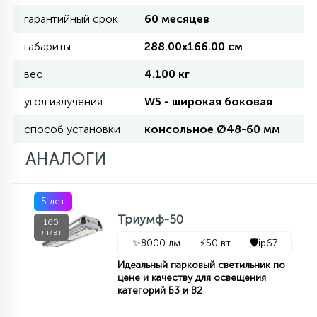
КРЕСЛА
гарантийный срок
60 месяцев
габариты
288.00х166.00 см
6
МЕДИЦИНСКИЕ АППАРАТЫ
вес
4.100 кг
угол излучения
W5 - широкая боковая
3
ОПЕРАЦИОННЫЕ СТОЛЫ
способ установки
консольное Ø48-60 мм
АНАЛОГИ
17
ДИНАМИЧЕСКИЙ СВЕТ
5 лет
98
Триумф-50
160
СЦЕНИЧЕСКОЕ И СТУДИЙНОЕ
лт/вт
✨
8000 лм
⚡
50 вт
🛡️
ip67
Идеальный парковый светильник по
6
цене и качеству для освещения
ЛАЗЕРНЫЕ СИСТЕМЫ
категорий Б3 и В2