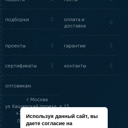
подборки
оплата и
доставка
проекты
гарантии
сертификаты
контакты
оптовикам
г.
Москва
ул.
Каширский проезд, д. 13
+7 (495) 134-41-83
Используя данный сайт, вы
moskva@vincci.ru
даете согласие на