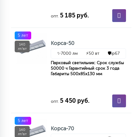
7
УПРАВЛЕНИЕ СВЕТОМ
5 185 руб.
опт.
34
КОМПЛЕКТУЮЩИЕ
5 лет
Корса-50
140
лт/вт
4
✨
7000 лм
⚡
50 вт
🛡️
ip67
СТЕКЛЯННЫЕ
Парковый светильник: Срок службы
50000 ч Гарантийный срок 3 года
37
Габариты 500х85х130 мм
ПОДВЕСНЫЕ
12
5 450 руб.
НАПОЛЬНЫЕ
опт.
36
5 лет
НАСТЕННЫЕ
Корса-70
140
лт/вт