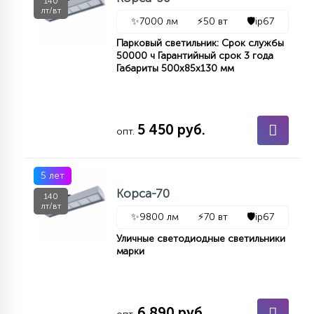
140
лт/вт
✨
7000 лм
⚡
50 вт
🛡️
ip67
Парковый светильник: Срок службы
50000 ч Гарантийный срок 3 года
Габариты 500х85х130 мм
5 450 руб.
опт.
5 лет
Корса-70
140
лт/вт
✨
9800 лм
⚡
70 вт
🛡️
ip67
Уличные светодиодные светильники
марки
6 890 руб.