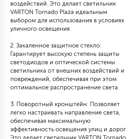
воздействий. Это делает светильник
7
УПРАВЛЕНИЕ СВЕТОМ
VARTON Tornado Plaza идеальным
выбором для использования в условиях
34
уличного освещения.
КОМПЛЕКТУЮЩИЕ
2. Закаленное защитное стекло:
4
Гарантирует высокую степень защиты
СТЕКЛЯННЫЕ
светодиодов и оптической системы
светильника от внешних воздействий и
37
повреждений, обеспечивая при этом
ПОДВЕСНЫЕ
оптимальное распространение света.
12
НАПОЛЬНЫЕ
3. Поворотный кронштейн: Позволяет
легко настраивать направление света,
обеспечивая максимальную
36
НАСТЕННЫЕ
эффективность освещения улиц и дорог.
Это делает светильник VARTON Tornado