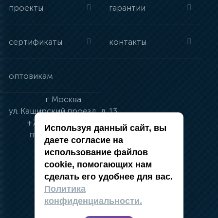
проекты
гарантии
сертификаты
контакты
оптовикам
г.
Москва
ул.
Каширский проезд, д. 13
+7 (495) 134-41-83
Используя данный сайт, вы
moskva@vincci.ru
даете согласие на
использование файлов
cookie, помогающих нам
сделать его удобнее для вас.
политика в отношении обработки
Политика
персональных данных
конфиденциальности.
публичная оферта
карта сайта