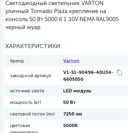
Светодиодный светильник VARTON
27
уличный Tornado Plaza крепление на
135
13
ДЕРЕВЯННЫЕ
ЦИЛИНДРИЧЕСКИЕ
3D МОТИВЫ
СЕГМЕНТ
консоль 50 Вт 5000 K 1..10V NEMA RAL9005
черный муар
117
568
10
144
ВОЛНИСТЫЕ
ТАБЛЕТКИ
ГИРЛЯНДЫ
АКСЕССУАРЫ К LED ПАНЕЛЯМ
ХАРАКТЕРИСТИКИ
669
79
БРА И ЛЮСТРЫ
ШАРЫ
бренд
Varton
V1-S1-90496-40U34-
заводской артикул
6605050
2
САЛЮТЫ
источник света
LED модуль
мощность (вт)
50 Вт
17
ДЕРЕВЬЯ
световой поток (лм)
7250 лм
60
цветовая
5000K
3D ФИГУРЫ ИЗ АКРИЛА
температура