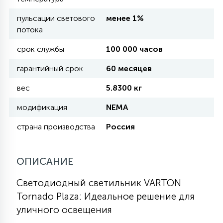
пульсации светового
менее 1%
11
потока
УЛИЧНЫЕ ЕЛИ
срок службы
100 000 часов
4
гарантийный срок
60 месяцев
ИНТЕРЬЕРНЫЕ ЕЛИ
вес
5.8300 кг
12
модификация
NEMA
КОМПЛЕКТЫ ДЛЯ ЕЛЕЙ
страна производства
Россия
4
ВИДЕО ЗАНАВЕСЫ
ОПИСАНИЕ
524
ПРАЗДНИЧНЫЕ ФИГУРЫ-
Светодиодный светильник VARTON
ФОНАРИКИ
Tornado Plaza: Идеальное решение для
уличного освещения
4
КОСМЕТОЛОГИЧЕСКИЕ