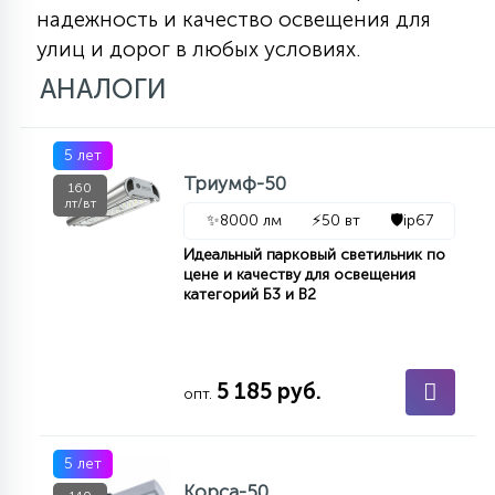
надежность и качество освещения для
улиц и дорог в любых условиях.
АНАЛОГИ
5 лет
Триумф-50
160
лт/вт
✨
8000 лм
⚡
50 вт
🛡️
ip67
Идеальный парковый светильник по
цене и качеству для освещения
категорий Б3 и В2
5 185 руб.
опт.
5 лет
Корса-50