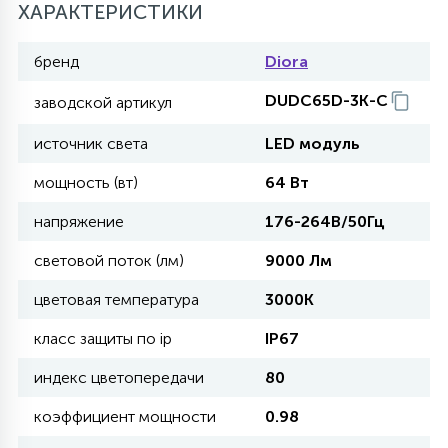
ХАРАКТЕРИСТИКИ
11
бренд
Diora
УЛИЧНЫЕ ЕЛИ
DUDC65D-3K-C
заводской артикул
4
ИНТЕРЬЕРНЫЕ ЕЛИ
источник света
LED модуль
мощность (вт)
64 Вт
12
КОМПЛЕКТЫ ДЛЯ ЕЛЕЙ
напряжение
176-264В/50Гц
световой поток (лм)
9000 Лм
4
ВИДЕО ЗАНАВЕСЫ
цветовая температура
3000K
класс защиты по ip
IP67
524
ПРАЗДНИЧНЫЕ ФИГУРЫ-
индекс цветопередачи
80
ФОНАРИКИ
коэффициент мощности
0.98
4
КОСМЕТОЛОГИЧЕСКИЕ