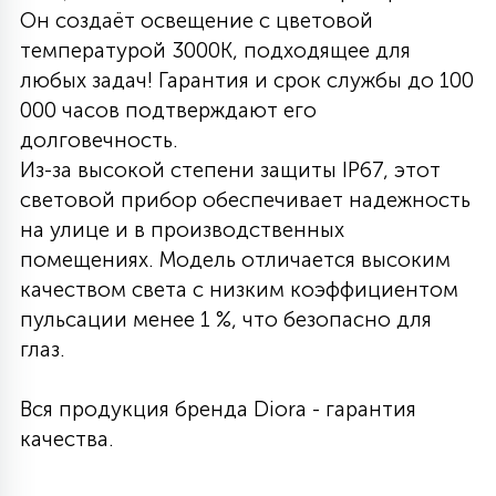
Он создаёт освещение с цветовой
27
135
температурой 3000K, подходящее для
13
ДЕРЕВЯННЫЕ
ЦИЛИНДРИЧЕСКИЕ
3D МОТИВЫ
СЕГМЕНТ
любых задач! Гарантия и срок службы до 100
000 часов подтверждают его
117
568
10
144
ВОЛНИСТЫЕ
долговечность.
ТАБЛЕТКИ
ГИРЛЯНДЫ
АКСЕССУАРЫ К LED ПАНЕЛЯМ
Из-за высокой степени защиты IP67, этот
световой прибор обеспечивает надежность
669
79
БРА И ЛЮСТРЫ
ШАРЫ
на улице и в производственных
помещениях. Модель отличается высоким
качеством света с низким коэффициентом
2
САЛЮТЫ
пульсации менее 1 %, что безопасно для
глаз.
17
ДЕРЕВЬЯ
Вся продукция бренда Diora - гарантия
качества.
60
3D ФИГУРЫ ИЗ АКРИЛА