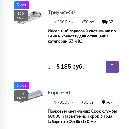
7
5 лет
УПРАВЛЕНИЕ СВЕТОМ
Триумф-50
160
лт/вт
✨
8000 лм
⚡
50 вт
🛡️
ip67
34
КОМПЛЕКТУЮЩИЕ
Идеальный парковый светильник по
цене и качеству для освещения
категорий Б3 и В2
4
СТЕКЛЯННЫЕ
5 185 руб.
опт.
37
ПОДВЕСНЫЕ
5 лет
12
Корса-50
140
НАПОЛЬНЫЕ
лт/вт
✨
7000 лм
⚡
50 вт
🛡️
ip67
Парковый светильник: Срок службы
36
50000 ч Гарантийный срок 3 года
НАСТЕННЫЕ
Габариты 500х85х130 мм