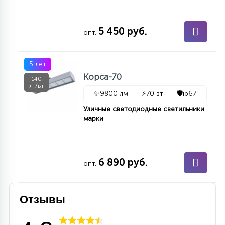
15
С УПРАВЛЕНИЕМ
5 450 руб.
опт.
41
АКСЕССУАРЫ
5 лет
Корса-70
140
лт/вт
✨
9800 лм
⚡
70 вт
🛡️
ip67
Уличные светодиодные светильники
марки
6 890 руб.
опт.
Отзывы