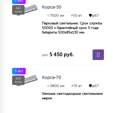
5 лет
Корса-50
140
лт/вт
✨
7000 лм
⚡
50 вт
🛡️
ip67
Парковый светильник: Срок службы
50000 ч Гарантийный срок 3 года
Габариты 500х85х130 мм
5 450 руб.
опт.
5 лет
Корса-70
140
лт/вт
✨
9800 лм
⚡
70 вт
🛡️
ip67
Уличные светодиодные светильники
марки