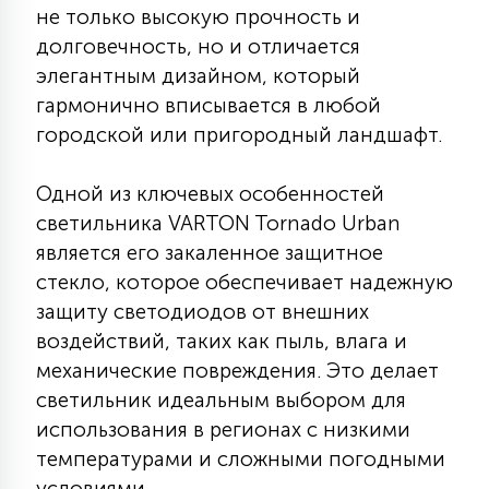
не только высокую прочность и
КРЕСЛА
долговечность, но и отличается
элегантным дизайном, который
6
МЕДИЦИНСКИЕ АППАРАТЫ
гармонично вписывается в любой
городской или пригородный ландшафт.
3
ОПЕРАЦИОННЫЕ СТОЛЫ
Одной из ключевых особенностей
светильника VARTON Tornado Urban
17
является его закаленное защитное
ДИНАМИЧЕСКИЙ СВЕТ
стекло, которое обеспечивает надежную
защиту светодиодов от внешних
98
воздействий, таких как пыль, влага и
СЦЕНИЧЕСКОЕ И СТУДИЙНОЕ
механические повреждения. Это делает
светильник идеальным выбором для
6
использования в регионах с низкими
ЛАЗЕРНЫЕ СИСТЕМЫ
температурами и сложными погодными
условиями.