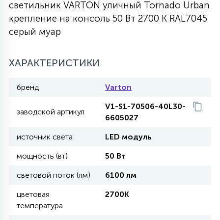
светильник VARTON уличный Tornado Urban
27
крепление на консоль 50 Вт 2700 K RAL7045
135
13
ДЕРЕВЯННЫЕ
ЦИЛИНДРИЧЕСКИЕ
3D МОТИВЫ
СЕГМЕНТ
серый муар
117
568
10
144
ВОЛНИСТЫЕ
ХАРАКТЕРИСТИКИ
ТАБЛЕТКИ
ГИРЛЯНДЫ
АКСЕССУАРЫ К LED ПАНЕЛЯМ
бренд
Varton
669
79
БРА И ЛЮСТРЫ
ШАРЫ
V1-S1-70506-40L30-
заводской артикул
6605027
2
источник света
LED модуль
САЛЮТЫ
мощность (вт)
50 Вт
17
световой поток (лм)
6100 лм
ДЕРЕВЬЯ
цветовая
2700K
температура
60
3D ФИГУРЫ ИЗ АКРИЛА