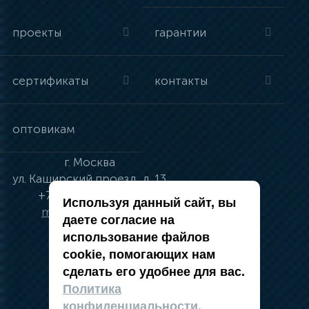
проекты
гарантии
сертификаты
контакты
оптовикам
г.
Москва
ул.
Каширский проезд, д. 13
+7 (495) 134-41-83
Используя данный сайт, вы
moskva@vincci.ru
даете согласие на
использование файлов
cookie, помогающих нам
сделать его удобнее для вас.
политика в отношении обработки
Политика
персональных данных
конфиденциальности.
публичная оферта