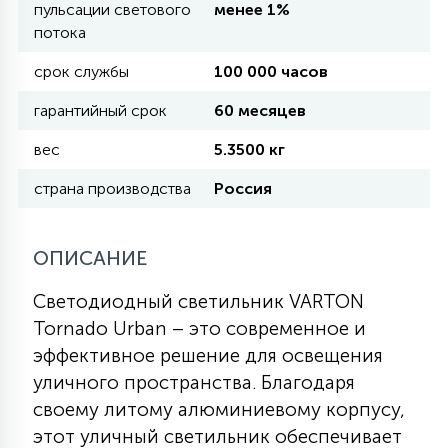
пульсации светового
менее 1%
потока
11
УЛИЧНЫЕ ЕЛИ
срок службы
100 000 часов
гарантийный срок
60 месяцев
4
ИНТЕРЬЕРНЫЕ ЕЛИ
вес
5.3500 кг
страна производства
Россия
12
КОМПЛЕКТЫ ДЛЯ ЕЛЕЙ
ОПИСАНИЕ
4
ВИДЕО ЗАНАВЕСЫ
Светодиодный светильник VARTON
Tornado Urban – это современное и
эффективное решение для освещения
524
ПРАЗДНИЧНЫЕ ФИГУРЫ-
уличного пространства. Благодаря
ФОНАРИКИ
своему литому алюминиевому корпусу,
этот уличный светильник обеспечивает
4
КОСМЕТОЛОГИЧЕСКИЕ