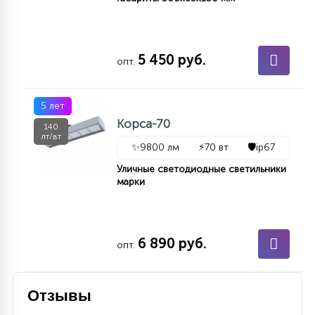
15
С УПРАВЛЕНИЕМ
5 450 руб.
опт.
41
АКСЕССУАРЫ
5 лет
Корса-70
140
лт/вт
✨
9800 лм
⚡
70 вт
🛡️
ip67
Уличные светодиодные светильники
марки
6 890 руб.
опт.
Отзывы