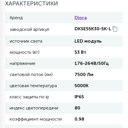
ХАРАКТЕРИСТИКИ
11
бренд
Diora
УЛИЧНЫЕ ЕЛИ
DKSE55K30-5K-L
заводской артикул
4
ИНТЕРЬЕРНЫЕ ЕЛИ
источник света
LED модуль
мощность (вт)
53 Вт
12
КОМПЛЕКТЫ ДЛЯ ЕЛЕЙ
напряжение
176-264В/50Гц
световой поток (лм)
7500 Лм
4
ВИДЕО ЗАНАВЕСЫ
цветовая температура
5000K
класс защиты по ip
IP65
524
ПРАЗДНИЧНЫЕ ФИГУРЫ-
индекс цветопередачи
80
ФОНАРИКИ
коэффициент мощности
0.98
4
КОСМЕТОЛОГИЧЕСКИЕ