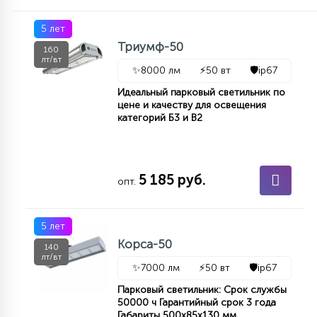
7
УПРАВЛЕНИЕ СВЕТОМ
5 лет
Триумф-50
160
лт/вт
34
КОМПЛЕКТУЮЩИЕ
✨
8000 лм
⚡
50 вт
🛡️
ip67
Идеальный парковый светильник по
цене и качеству для освещения
4
категорий Б3 и В2
СТЕКЛЯННЫЕ
37
5 185 руб.
ПОДВЕСНЫЕ
опт.
12
5 лет
НАПОЛЬНЫЕ
Корса-50
140
лт/вт
✨
7000 лм
⚡
50 вт
🛡️
ip67
36
НАСТЕННЫЕ
Парковый светильник: Срок службы
50000 ч Гарантийный срок 3 года
Габариты 500х85х130 мм