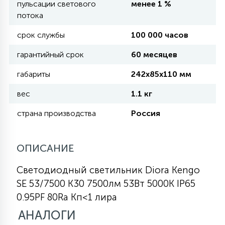
пульсации светового
менее 1 %
КРЕСЛА
потока
срок службы
100 000 часов
6
МЕДИЦИНСКИЕ АППАРАТЫ
гарантийный срок
60 месяцев
габариты
242х85х110 мм
3
ОПЕРАЦИОННЫЕ СТОЛЫ
вес
1.1 кг
страна производства
Россия
17
ДИНАМИЧЕСКИЙ СВЕТ
ОПИСАНИЕ
98
СЦЕНИЧЕСКОЕ И СТУДИЙНОЕ
Светодиодный светильник Diora Kengo
SE 53/7500 К30 7500лм 53Вт 5000K IP65
6
0.95PF 80Ra Кп<1 лира
ЛАЗЕРНЫЕ СИСТЕМЫ
АНАЛОГИ