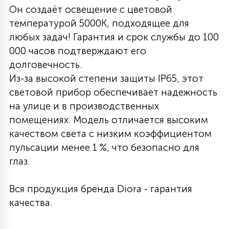
Он создаёт освещение с цветовой
27
135
температурой 5000K, подходящее для
13
ДЕРЕВЯННЫЕ
ЦИЛИНДРИЧЕСКИЕ
3D МОТИВЫ
СЕГМЕНТ
любых задач! Гарантия и срок службы до 100
000 часов подтверждают его
117
568
10
144
ВОЛНИСТЫЕ
долговечность.
ТАБЛЕТКИ
ГИРЛЯНДЫ
АКСЕССУАРЫ К LED ПАНЕЛЯМ
Из-за высокой степени защиты IP65, этот
световой прибор обеспечивает надежность
669
79
БРА И ЛЮСТРЫ
ШАРЫ
на улице и в производственных
помещениях. Модель отличается высоким
качеством света с низким коэффициентом
2
САЛЮТЫ
пульсации менее 1 %, что безопасно для
глаз.
17
ДЕРЕВЬЯ
Вся продукция бренда Diora - гарантия
качества.
60
3D ФИГУРЫ ИЗ АКРИЛА