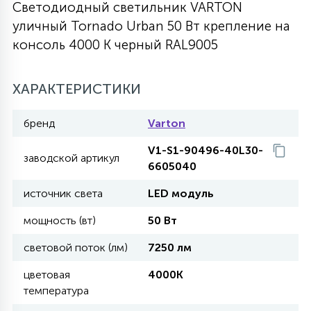
Светодиодный светильник VARTON
27
уличный Tornado Urban 50 Вт крепление на
135
13
ДЕРЕВЯННЫЕ
ЦИЛИНДРИЧЕСКИЕ
3D МОТИВЫ
СЕГМЕНТ
консоль 4000 K черный RAL9005
117
568
10
144
ВОЛНИСТЫЕ
ХАРАКТЕРИСТИКИ
ТАБЛЕТКИ
ГИРЛЯНДЫ
АКСЕССУАРЫ К LED ПАНЕЛЯМ
бренд
Varton
669
79
БРА И ЛЮСТРЫ
ШАРЫ
V1-S1-90496-40L30-
заводской артикул
6605040
2
источник света
LED модуль
САЛЮТЫ
мощность (вт)
50 Вт
17
световой поток (лм)
7250 лм
ДЕРЕВЬЯ
цветовая
4000K
температура
60
3D ФИГУРЫ ИЗ АКРИЛА