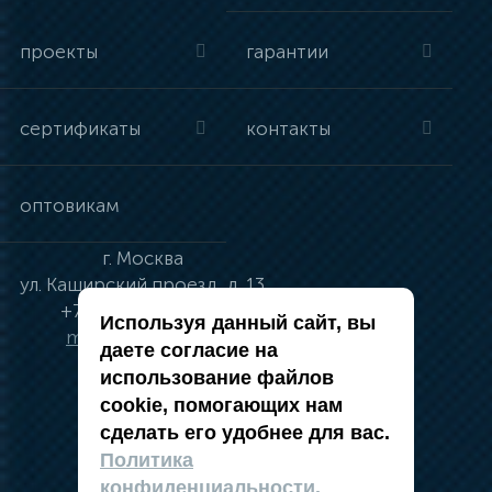
проекты
гарантии
сертификаты
контакты
оптовикам
г.
Москва
ул.
Каширский проезд, д. 13
+7 (495) 134-41-83
Используя данный сайт, вы
moskva@vincci.ru
даете согласие на
использование файлов
cookie, помогающих нам
сделать его удобнее для вас.
политика в отношении обработки
Политика
персональных данных
конфиденциальности.
публичная оферта