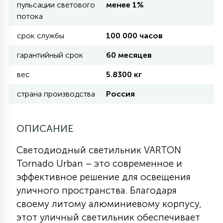
пульсации светового
менее 1%
потока
11
УЛИЧНЫЕ ЕЛИ
срок службы
100 000 часов
гарантийный срок
60 месяцев
4
ИНТЕРЬЕРНЫЕ ЕЛИ
вес
5.8300 кг
страна производства
Россия
12
КОМПЛЕКТЫ ДЛЯ ЕЛЕЙ
ОПИСАНИЕ
4
ВИДЕО ЗАНАВЕСЫ
Светодиодный светильник VARTON
Tornado Urban – это современное и
эффективное решение для освещения
524
ПРАЗДНИЧНЫЕ ФИГУРЫ-
уличного пространства. Благодаря
ФОНАРИКИ
своему литому алюминиевому корпусу,
этот уличный светильник обеспечивает
4
КОСМЕТОЛОГИЧЕСКИЕ