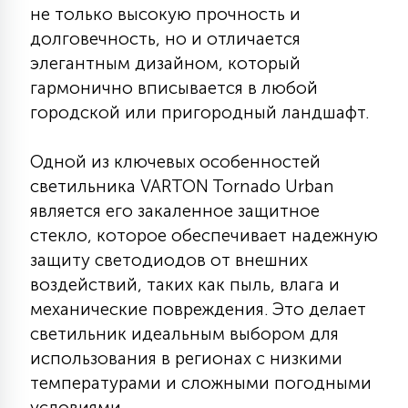
не только высокую прочность и
КРЕСЛА
долговечность, но и отличается
элегантным дизайном, который
6
МЕДИЦИНСКИЕ АППАРАТЫ
гармонично вписывается в любой
городской или пригородный ландшафт.
3
ОПЕРАЦИОННЫЕ СТОЛЫ
Одной из ключевых особенностей
светильника VARTON Tornado Urban
17
является его закаленное защитное
ДИНАМИЧЕСКИЙ СВЕТ
стекло, которое обеспечивает надежную
защиту светодиодов от внешних
98
воздействий, таких как пыль, влага и
СЦЕНИЧЕСКОЕ И СТУДИЙНОЕ
механические повреждения. Это делает
светильник идеальным выбором для
6
использования в регионах с низкими
ЛАЗЕРНЫЕ СИСТЕМЫ
температурами и сложными погодными
условиями.