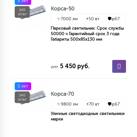
5 лет
Корса-50
140
лт/вт
✨
7000 лм
⚡
50 вт
🛡️
ip67
Парковый светильник: Срок службы
50000 ч Гарантийный срок 3 года
Габариты 500х85х130 мм
5 450 руб.
опт.
5 лет
Корса-70
140
лт/вт
✨
9800 лм
⚡
70 вт
🛡️
ip67
Уличные светодиодные светильники
марки