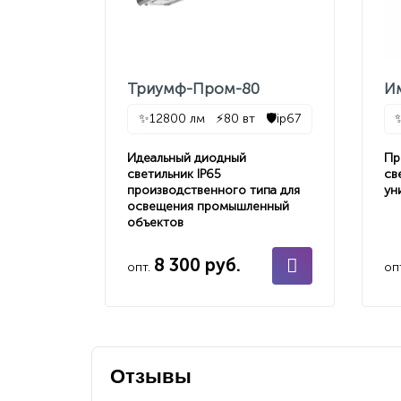
Триумф-Пром-80
И
✨
12800 лм
⚡
80 вт
🛡️
ip67
Идеальный диодный
Пр
светильник IP65
св
производственного типа для
ун
освещения промышленный
объектов
8 300 руб.
опт.
оп
Отзывы