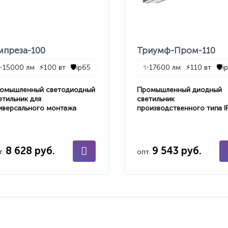
мпреза-100
Триумф-Пром-110
✨
15000 лм
⚡
100 вт
🛡️
ip65
✨
17600 лм
⚡
110 вт
🛡️
i
омышленный светодиодный
Промышленный диодный
етильник для
светильник
иверсального монтажа
производственного типа I
8 628 руб.
9 543 руб.
т.
опт.