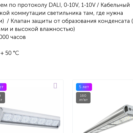
ем по протоколу DALI, 0-10V, 1-10V / Кабельный
гкой коммутации светильника там, где нужна
) / Клапан защиты от образования конденсата 
ми и высокой влажностью)
 000 часов
+ 50 °С
ет
5 лет
0
160
вт
лт/вт