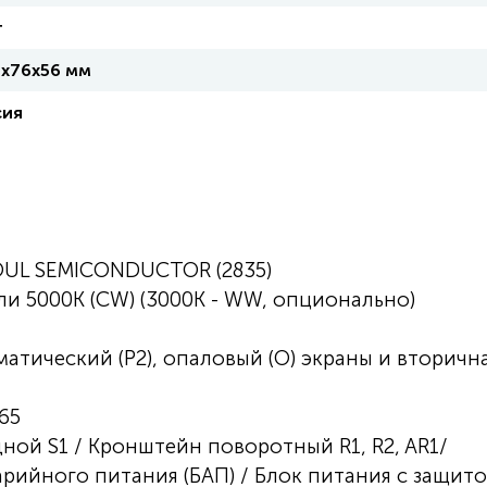
т
1х76х56 мм
сия
OUL SEMICONDUCTOR (2835)
ли 5000К (CW) (3000К - WW, опционально)
матический (P2), опаловый (O) экраны и вторичн
65
ой S1 / Кронштейн поворотный R1, R2, AR1/
рийного питания (БАП) / Блок питания с защит