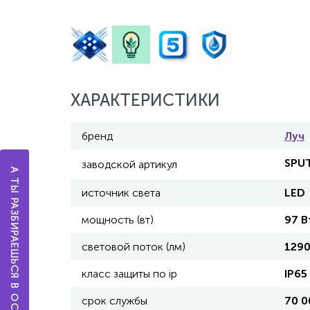
ХАРАКТЕРИСТИКИ
бренд
Луч
SPUT
заводской артикул
А ТЫ РАЗБИРАЕШЬСЯ В ОСВЕЩЕНИИ?
источник света
LED
мощность (вт)
97 В
световой поток (лм)
1290
класс защиты по ip
IP65
срок службы
70 0