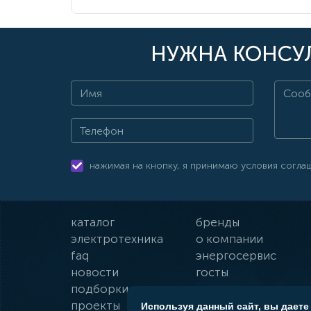
НУЖНА КОНСУЛ
нажимая на кнопку, я принимаю условия согла
каталог
бренды
электротехника
о компании
faq
энергосервис
новости
госты
подборки
оплата и доставка
проекты
гарантии
Используя данный сайт, вы даете