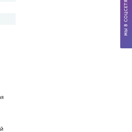
МЫ В СОЦСЕТЯХ
ая
ой