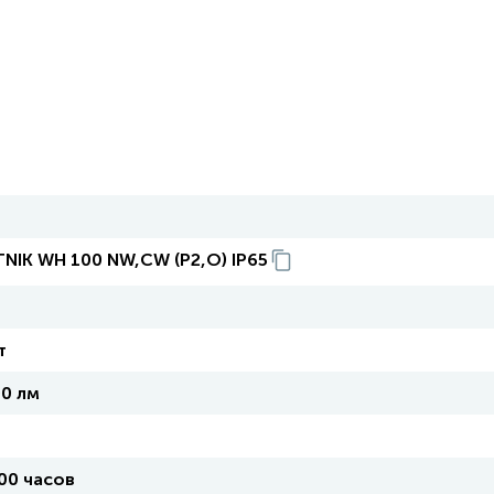
NIK WH 100 NW,CW (P2,O) IP65
т
0 лм
00 часов