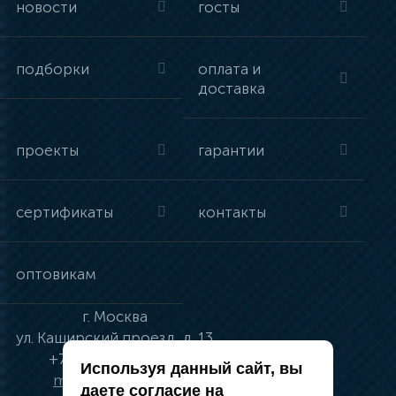
новости
госты
подборки
оплата и
доставка
проекты
гарантии
сертификаты
контакты
оптовикам
г.
Москва
ул.
Каширский проезд, д. 13
+7 (495) 134-41-83
Используя данный сайт, вы
moskva@vincci.ru
даете согласие на