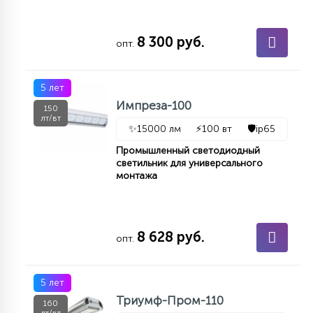
8 300 руб.
опт.
5 лет
Импреза-100
150
лт/вт
✨
15000 лм
⚡
100 вт
🛡️
ip65
Промышленный светодиодный
светильник для универсального
монтажа
8 628 руб.
опт.
5 лет
Триумф-Пром-110
160