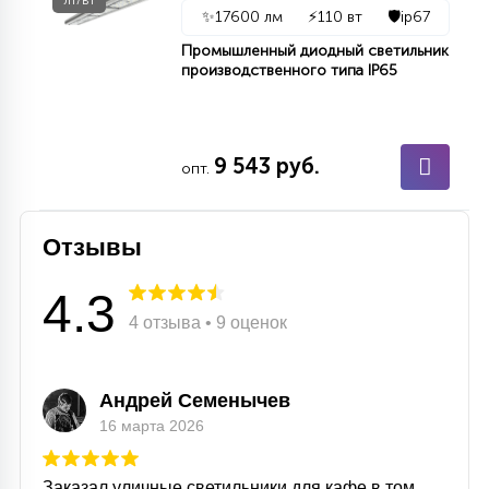
лт/вт
✨
17600 лм
⚡
110 вт
🛡️
ip67
Промышленный диодный светильник
производственного типа IP65
9 543 руб.
опт.
Отзывы
4.3
4 отзыва • 9 оценок
Андрей Семенычев
16 марта 2026
Заказал уличные светильники для кафе в том