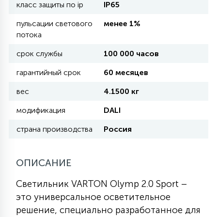
класс защиты по ip
IP65
пульсации светового
менее 1%
11
УЛИЧНЫЕ ЕЛИ
потока
срок службы
100 000 часов
4
ИНТЕРЬЕРНЫЕ ЕЛИ
гарантийный срок
60 месяцев
вес
4.1500 кг
12
КОМПЛЕКТЫ ДЛЯ ЕЛЕЙ
модификация
DALI
страна производства
Россия
4
ВИДЕО ЗАНАВЕСЫ
ОПИСАНИЕ
524
ПРАЗДНИЧНЫЕ ФИГУРЫ-
Светильник VARTON Olymp 2.0 Sport –
ФОНАРИКИ
это универсальное осветительное
решение, специально разработанное для
4
КОСМЕТОЛОГИЧЕСКИЕ