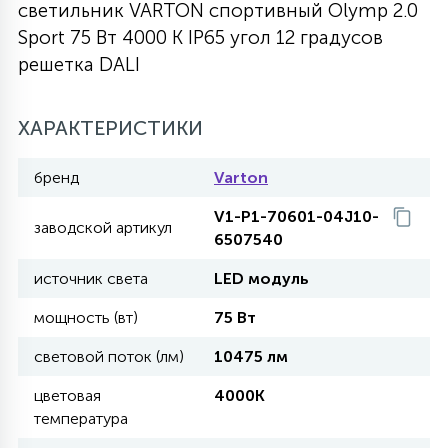
светильник VARTON спортивный Olymp 2.0
27
Sport 75 Вт 4000 K IP65 угол 12 градусов
135
13
ДЕРЕВЯННЫЕ
ЦИЛИНДРИЧЕСКИЕ
3D МОТИВЫ
СЕГМЕНТ
решетка DALI
117
568
10
144
ВОЛНИСТЫЕ
ХАРАКТЕРИСТИКИ
ТАБЛЕТКИ
ГИРЛЯНДЫ
АКСЕССУАРЫ К LED ПАНЕЛЯМ
бренд
Varton
669
79
БРА И ЛЮСТРЫ
ШАРЫ
V1-P1-70601-04J10-
заводской артикул
6507540
2
источник света
LED модуль
САЛЮТЫ
мощность (вт)
75 Вт
17
световой поток (лм)
10475 лм
ДЕРЕВЬЯ
цветовая
4000K
температура
60
3D ФИГУРЫ ИЗ АКРИЛА