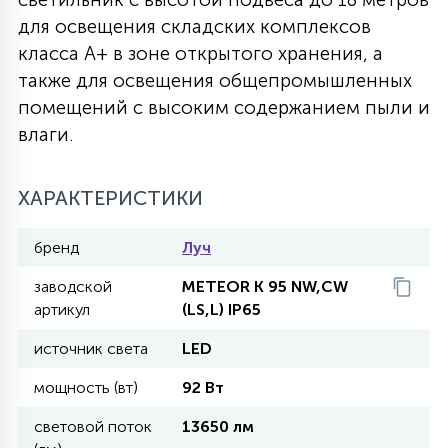
для освещения складских комплексов
27
135
13
ДЕРЕВЯННЫЕ
ЦИЛИНДРИЧЕСКИЕ
3D МОТИВЫ
класса А+ в зоне открытого хранения, а
СЕГМЕНТ
также для освещения общепромышленных
помещений с высоким содержанием пыли и
117
568
10
144
ВОЛНИСТЫЕ
ТАБЛЕТКИ
ГИРЛЯНДЫ
влаги.
АКСЕССУАРЫ К LED ПАНЕЛЯМ
669
79
ХАРАКТЕРИСТИКИ
БРА И ЛЮСТРЫ
ШАРЫ
бренд
Луч
2
САЛЮТЫ
заводской
METEOR K 95 NW,CW
артикул
(LS,L) IP65
17
источник света
LED
ДЕРЕВЬЯ
мощность (вт)
92 Вт
60
световой поток
13650 лм
3D ФИГУРЫ ИЗ АКРИЛА