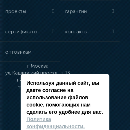
проекты
гарантии
сертификаты
контакты
оптовикам
г.
Москва
ул.
Каширский проезд, д. 13
+7 (495) 134-41-83
Используя данный сайт, вы
moskva@vincci.ru
даете согласие на
использование файлов
cookie, помогающих нам
сделать его удобнее для вас.
политика в отношении обработки
Политика
персональных данных
конфиденциальности.
публичная оферта