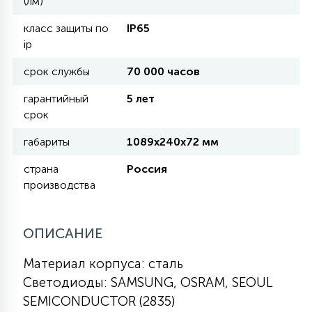
(лм)
класс защиты по
IP65
11
ip
УЛИЧНЫЕ ЕЛИ
срок службы
70 000 часов
4
ИНТЕРЬЕРНЫЕ ЕЛИ
гарантийный
5 лет
срок
габариты
1089х240х72 мм
12
КОМПЛЕКТЫ ДЛЯ ЕЛЕЙ
страна
Россия
производства
4
ВИДЕО ЗАНАВЕСЫ
ОПИСАНИЕ
524
ПРАЗДНИЧНЫЕ ФИГУРЫ-
Материал корпуса: сталь
ФОНАРИКИ
Светодиоды: SAMSUNG, OSRAM, SEOUL
SEMICONDUCTOR (2835)
4
КОСМЕТОЛОГИЧЕСКИЕ