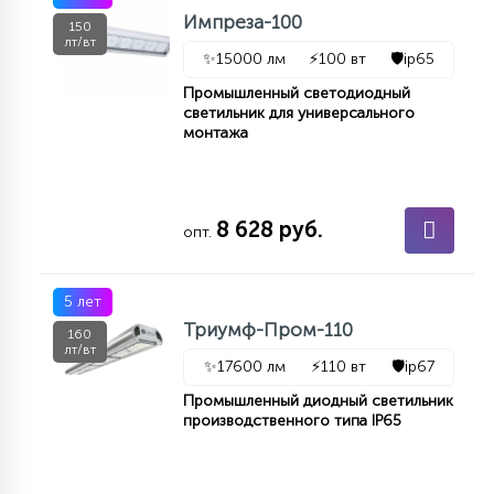
Импреза-100
15
150
С УПРАВЛЕНИЕМ
лт/вт
✨
15000 лм
⚡
100 вт
🛡️
ip65
Промышленный светодиодный
41
светильник для универсального
АКСЕССУАРЫ
монтажа
8 628 руб.
опт.
5 лет
Триумф-Пром-110
160
лт/вт
✨
17600 лм
⚡
110 вт
🛡️
ip67
Промышленный диодный светильник
производственного типа IP65