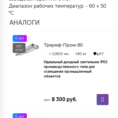
7
Диапазон рабочих температур: - 60 + 50
УПРАВЛЕНИЕ СВЕТОМ
°С
АНАЛОГИ
34
КОМПЛЕКТУЮЩИЕ
5 лет
4
Триумф-Пром-80
СТЕКЛЯННЫЕ
160
лт/вт
✨
12800 лм
⚡
80 вт
🛡️
ip67
Идеальный диодный светильник IP65
37
ПОДВЕСНЫЕ
производственного типа для
освещения промышленный
объектов
12
НАПОЛЬНЫЕ
8 300 руб.
опт.
36
НАСТЕННЫЕ
5 лет