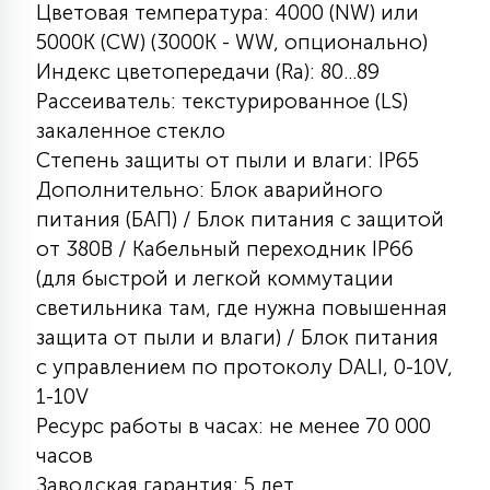
Цветовая температура: 4000 (NW) или
КРЕСЛА
5000К (CW) (3000К - WW, опционально)
Индекс цветопередачи (Ra): 80...89
6
МЕДИЦИНСКИЕ АППАРАТЫ
Рассеиватель: текстурированное (LS)
закаленное стекло
Степень защиты от пыли и влаги: IP65
3
ОПЕРАЦИОННЫЕ СТОЛЫ
Дополнительно: Блок аварийного
питания (БАП) / Блок питания с защитой
от 380В / Кабельный переходник IP66
17
ДИНАМИЧЕСКИЙ СВЕТ
(для быстрой и легкой коммутации
светильника там, где нужна повышенная
98
защита от пыли и влаги) / Блок питания
СЦЕНИЧЕСКОЕ И СТУДИЙНОЕ
с управлением по протоколу DALI, 0-10V,
1-10V
6
Ресурс работы в часах: не менее 70 000
ЛАЗЕРНЫЕ СИСТЕМЫ
часов
Заводская гарантия: 5 лет