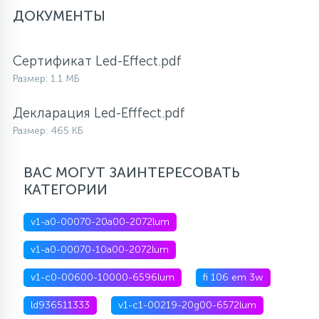
ДОКУМЕНТЫ
15
С УПРАВЛЕНИЕМ
Сертификат Led-Effect.pdf
41
Размер: 1.1 МБ
АКСЕССУАРЫ
Декларация Led-Efffect.pdf
Размер: 465 КБ
ВАС МОГУТ ЗАИНТЕРЕСОВАТЬ
КАТЕГОРИИ
v1-a0-00070-20a00-2072lum
v1-a0-00070-10a00-2072lum
v1-c0-00600-10000-6596lum
fi 106 em 3w
ld936511333
v1-c1-00219-20g00-6572lum