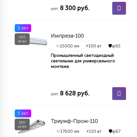
8 300 руб.
опт.
5 лет
Импреза-100
150
лт/вт
✨
15000 лм
⚡
100 вт
🛡️
ip65
Промышленный светодиодный
светильник для универсального
монтажа
8 628 руб.
опт.
5 лет
Триумф-Пром-110
160
лт/вт
✨
17600 лм
⚡
110 вт
🛡️
ip67