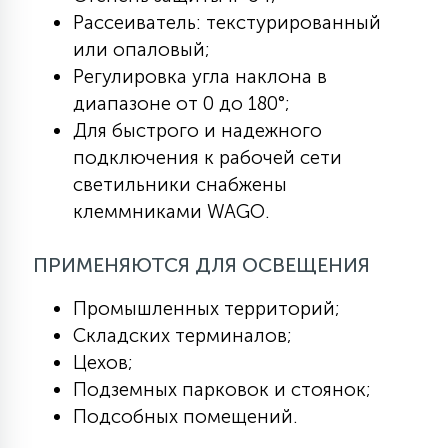
7
Рассеиватель: текстурированный
УПРАВЛЕНИЕ СВЕТОМ
или опаловый;
Регулировка угла наклона в
34
КОМПЛЕКТУЮЩИЕ
диапазоне от 0 до 180°;
Для быстрого и надежного
подключения к рабочей сети
4
СТЕКЛЯННЫЕ
светильники снабжены
клеммниками WAGO.
37
ПОДВЕСНЫЕ
ПРИМЕНЯЮТСЯ ДЛЯ ОСВЕЩЕНИЯ
Промышленных территорий;
12
НАПОЛЬНЫЕ
Складских терминалов;
Цехов;
Подземных парковок и стоянок;
36
НАСТЕННЫЕ
Подсобных помещений.