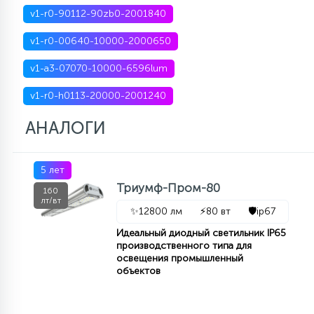
v1-r0-90112-90zb0-2001840
v1-r0-00640-10000-2000650
v1-a3-07070-10000-6596lum
v1-r0-h0113-20000-2001240
АНАЛОГИ
5 лет
Триумф-Пром-80
160
лт/вт
✨
12800 лм
⚡
80 вт
🛡️
ip67
Идеальный диодный светильник IP65
производственного типа для
освещения промышленный
объектов