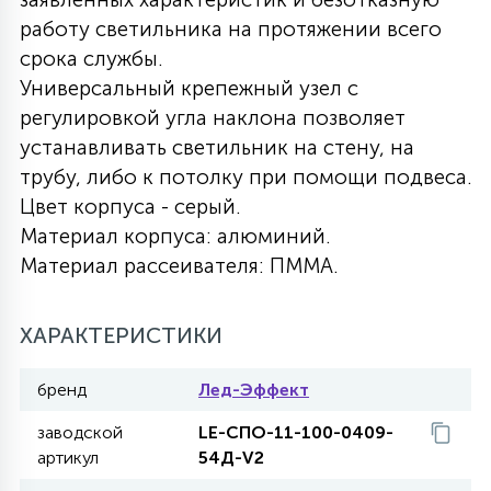
работу светильника на протяжении всего
27
135
13
ДЕРЕВЯННЫЕ
ЦИЛИНДРИЧЕСКИЕ
3D МОТИВЫ
срока службы.
СЕГМЕНТ
Универсальный крепежный узел с
регулировкой угла наклона позволяет
117
568
10
144
ВОЛНИСТЫЕ
ТАБЛЕТКИ
ГИРЛЯНДЫ
устанавливать светильник на стену, на
АКСЕССУАРЫ К LED ПАНЕЛЯМ
трубу, либо к потолку при помощи подвеса.
Цвет корпуса - серый.
669
79
БРА И ЛЮСТРЫ
ШАРЫ
Материал корпуса: алюминий.
Материал рассеивателя: ПММА.
2
САЛЮТЫ
ХАРАКТЕРИСТИКИ
17
бренд
Лед-Эффект
ДЕРЕВЬЯ
заводской
LE-СПО-11-100-0409-
артикул
54Д-V2
60
3D ФИГУРЫ ИЗ АКРИЛА