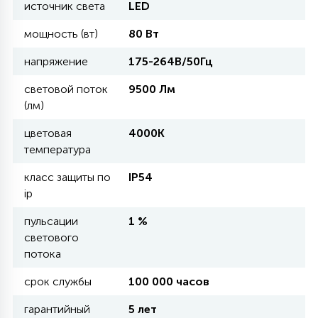
источник света
LED
мощность (вт)
80 Вт
11
УЛИЧНЫЕ ЕЛИ
напряжение
175-264В/50Гц
световой поток
9500 Лм
4
ИНТЕРЬЕРНЫЕ ЕЛИ
(лм)
цветовая
4000К
12
температура
КОМПЛЕКТЫ ДЛЯ ЕЛЕЙ
класс защиты по
IP54
ip
4
ВИДЕО ЗАНАВЕСЫ
пульсации
1 %
светового
потока
524
ПРАЗДНИЧНЫЕ ФИГУРЫ-
ФОНАРИКИ
срок службы
100 000 часов
гарантийный
5 лет
4
КОСМЕТОЛОГИЧЕСКИЕ