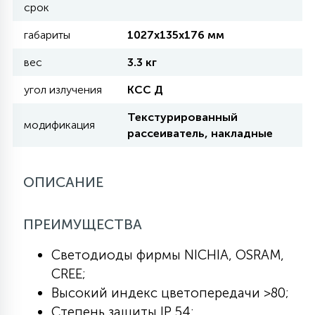
срок
КРЕСЛА
габариты
1027х135х176 мм
6
МЕДИЦИНСКИЕ АППАРАТЫ
вес
3.3 кг
угол излучения
КСС Д
3
ОПЕРАЦИОННЫЕ СТОЛЫ
Текстурированный
модификация
рассеиватель, накладные
17
ДИНАМИЧЕСКИЙ СВЕТ
ОПИСАНИЕ
98
ПРЕИМУЩЕСТВА
СЦЕНИЧЕСКОЕ И СТУДИЙНОЕ
Светодиоды фирмы NICHIA, OSRAM,
6
CREE;
ЛАЗЕРНЫЕ СИСТЕМЫ
Высокий индекс цветопередачи >80;
Степень защиты IP 54;