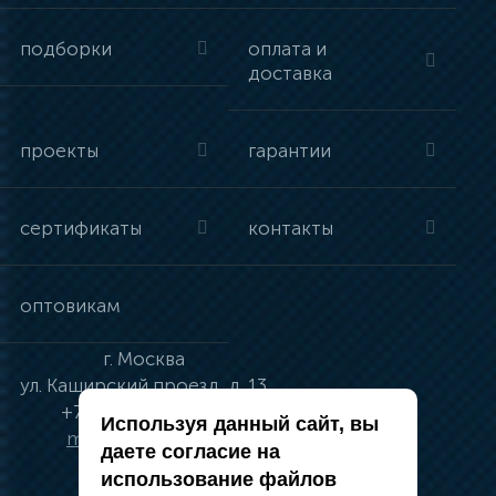
подборки
оплата и
доставка
проекты
гарантии
сертификаты
контакты
оптовикам
г.
Москва
ул.
Каширский проезд, д. 13
+7 (495) 134-41-83
Используя данный сайт, вы
moskva@vincci.ru
даете согласие на
использование файлов