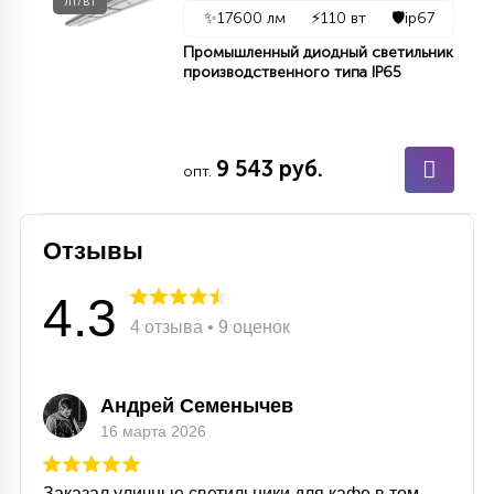
лт/вт
✨
17600 лм
⚡
110 вт
🛡️
ip67
Промышленный диодный светильник
производственного типа IP65
9 543 руб.
опт.
Отзывы
4.3
4 отзыва • 9 оценок
Андрей Семенычев
16 марта 2026
Заказал уличные светильники для кафе в том