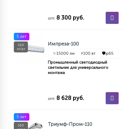
8 300 руб.
опт.
5 лет
Импреза-100
150
лт/вт
✨
15000 лм
⚡
100 вт
🛡️
ip65
Промышленный светодиодный
светильник для универсального
монтажа
8 628 руб.
опт.
5 лет
Триумф-Пром-110
160