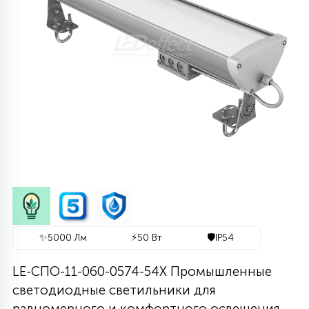
290
636
364
48
63
65
1020
775
616
1012
80
ДИЗАЙНЕРСКИЕ
ЛИНЕЙНЫЕ 2Х18
УЛЬТРАТОНКИЕ
ЦИЛИНДРИЧЕСКИЕ
С РЕШЕТКОЙ
СЕТКИ
ПОЖАРОБЕЗОПАСНЫЕ
КОНСОЛЬНЫЕ
ЛИНЕЙНЫЕ АРХИТЕКТУРНЫЕ
ТОРШЕРНЫЕ ДЛЯ ПАРКОВ
СВЕТОДИОДНЫЕ-LED ПАНЕЛИ
1174
938
346
77
11
4305
107
СВЕРХМОЩНЫЕ
762
3117
РЕМЕННЫЕ
СТЕНОВЫЕ
АКЦЕНТНЫЕ ВСТРАИВАЕМЫЕ
МНОГОУГОЛЬНИКИ
СОСУЛЬКИ
ГРУНТОВЫЕ
СВЕТОВЫЕ ОПОРЫ
МЕДИЦИНСКИЕ IP54\IP65
ПРОМЫШЛЕННЫЕ
1136
238
212
41
ФОКУСИРОВАННЫЕ
244
287
113
719
ОДНОФАЗНЫЕ ТРЕКИ
ПОВОРОТНЫЕ
КОЛЬЦЕВЫЕ
СНЕЖИНКИ
ЛАНДШАФТНЫЕ
НИЗКОВОЛЬТНЫЕ
ДЛЯ АЗС ПОД КОЗЫРЁК
ШКОЛЬНЫЕ
НАКЛАДНЫЕ
740
661
99
ДИЗАЙНЕРСКИЕ
73
45
327
1035
ТРЕХФАЗНЫЕ ТРЕКИ
ДРЕВОВИДНЫЕ
С УПРАВЛЕНИЕМ
ДЛЯ МОСТОВ
ДЮРАЛАЙТ
ПРОЖЕКТОРА
CLIP-IN IP54
ВСТРАИВАЕМЫЕ
2476
27
537
77
14
1831
193
МАГНИТНЫЕ ТРЕКИ
ТАБЛЕТКИ
ИНТЕРЬЕРНЫЕ
НАСТЕННЫЕ
БЕЛТ-ЛАЙТ
✨
5000 Лм
⚡
50 Вт
🛡️
IP54
СВЕРХМОЩНЫЕ
ROCKFON И ECOPHON
LE-СПО-11-060-0574-54Х Промышленные
60
130
427
21
309
UGR
светодиодные светильники для
ПОДСТЕЛЛАЖНЫЕ
ПОДВОДНЫЕ
2D МОТИВЫ
ПРОМЫШЛЕННЫЕ
равномерного и комфортного освещения