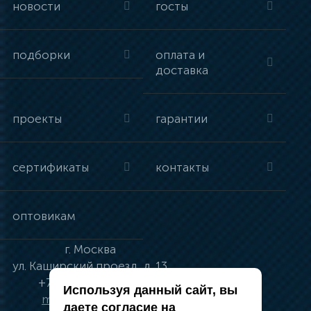
новости
госты
подборки
оплата и
доставка
проекты
гарантии
сертификаты
контакты
оптовикам
г.
Москва
ул.
Каширский проезд, д. 13
+7 (495) 134-41-83
Используя данный сайт, вы
moskva@vincci.ru
даете согласие на