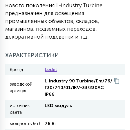
нового поколения L-industry Turbine
27
135
предназначен для освещения
13
ДЕРЕВЯННЫЕ
ЦИЛИНДРИЧЕСКИЕ
3D МОТИВЫ
СЕГМЕНТ
промышленных объектов, складов,
магазинов, подземных переходов,
117
568
10
144
ВОЛНИСТЫЕ
декоративной подсветки и т.д.
ТАБЛЕТКИ
ГИРЛЯНДЫ
АКСЕССУАРЫ К LED ПАНЕЛЯМ
669
ХАРАКТЕРИСТИКИ
79
БРА И ЛЮСТРЫ
ШАРЫ
бренд
Ledel
2
L-industry 90 Turbine/Em/76/
САЛЮТЫ
заводской
Г30/740/01/IKV-33/230AC
артикул
IP66
17
ДЕРЕВЬЯ
источник
LED модуль
света
60
мощность (вт)
76 Вт
3D ФИГУРЫ ИЗ АКРИЛА