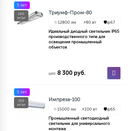
5 лет
15
С УПРАВЛЕНИЕМ
Триумф-Пром-80
160
лт/вт
✨
12800 лм
⚡
80 вт
🛡️
ip67
41
Идеальный диодный светильник IP65
АКСЕССУАРЫ
производственного типа для
освещения промышленный
объектов
8 300 руб.
опт.
5 лет
Импреза-100
150
лт/вт
✨
15000 лм
⚡
100 вт
🛡️
ip65
Промышленный светодиодный
светильник для универсального
монтажа