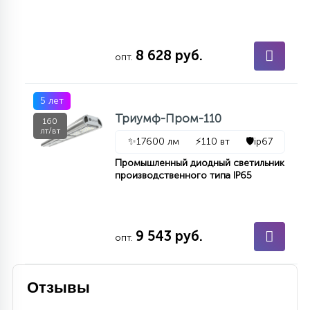
8 628 руб.
опт.
5 лет
Триумф-Пром-110
160
лт/вт
✨
17600 лм
⚡
110 вт
🛡️
ip67
Промышленный диодный светильник
производственного типа IP65
9 543 руб.
опт.
Отзывы