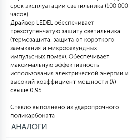
7
срок эксплуатации светильника (100 000
УПРАВЛЕНИЕ СВЕТОМ
часов).
Драйвер LEDEL обеспечивает
34
трехступенчатую защиту светильника
КОМПЛЕКТУЮЩИЕ
(термозащита, защита от короткого
замыкания и микросекундных
4
СТЕКЛЯННЫЕ
импульсных помех). Обеспечивает
максимальную эффективность
использования электрической энергии и
37
ПОДВЕСНЫЕ
высокий коэффициент мощности (λ)
свыше 0,95
12
НАПОЛЬНЫЕ
Стекло выполнено из ударопрочного
поликарбоната
36
АНАЛОГИ
НАСТЕННЫЕ