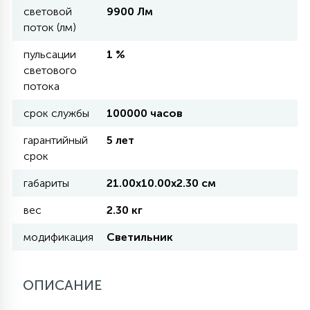
световой
9900 Лм
поток (лм)
11
УЛИЧНЫЕ ЕЛИ
пульсации
1 %
светового
потока
4
ИНТЕРЬЕРНЫЕ ЕЛИ
срок службы
100000 часов
гарантийный
5 лет
12
КОМПЛЕКТЫ ДЛЯ ЕЛЕЙ
срок
габариты
21.00х10.00х2.30 см
4
ВИДЕО ЗАНАВЕСЫ
вес
2.30 кг
модификация
Светильник
524
ПРАЗДНИЧНЫЕ ФИГУРЫ-
ФОНАРИКИ
ОПИСАНИЕ
4
КОСМЕТОЛОГИЧЕСКИЕ