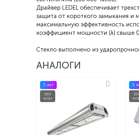
Драйвер LEDEL обеспечивает трехс
защита от короткого замыкания и 
максимальную эффективность испо
коэффициент мощности (λ) свыше 0
Стекло выполнено из ударопрочно
АНАЛОГИ
5 лет
5 л
160
15
лт/вт
лт/