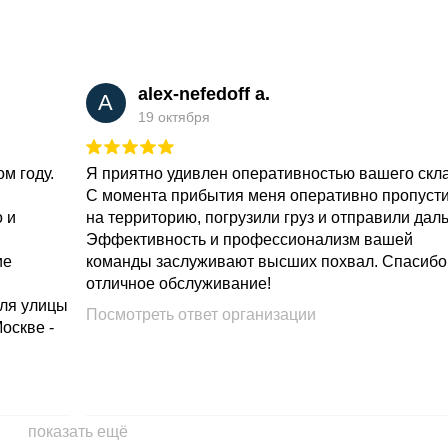
alex-nefedoff a.
A
19 октября
м году.
Я приятно удивлен оперативностью вашего скл
С момента прибытия меня оперативно пропуст
о и
на территорию, погрузили груз и отправили дал
Эффективность и профессионализм вашей
ие
команды заслуживают высших похвал. Спасибо
отличное обслуживание!
для улицы
Посмотреть ответ организации
Москве -
показать ещё