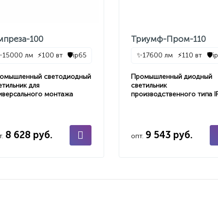
мпреза-100
Триумф-Пром-110
✨
15000 лм
⚡
100 вт
🛡️
ip65
✨
17600 лм
⚡
110 вт
🛡️
i
омышленный светодиодный
Промышленный диодный
етильник для
светильник
иверсального монтажа
производственного типа I
8 628 руб.
9 543 руб.
т.
опт.