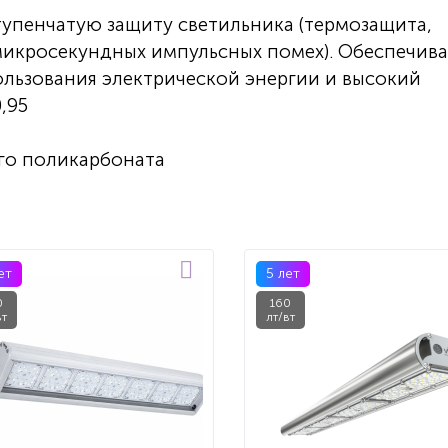
тупенчатую защиту светильника (термозащита,
микросекундных импульсных помех). Обеспечива
льзования электрической энергии и высокий
,95
го поликарбоната
ет
5 лет
0
160
вт
лт/вт