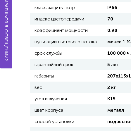
А ТЫ РАЗБИРАЕШЬСЯ В ОСВЕЩЕНИИ?
класс защиты по ip
IP66
индекс цветопередачи
70
коэффициент мощности
0.98
пульсации светового потока
менее 1 %
срок службы
100 000 ч.
гарантийный срок
5 лет
габариты
207х113х
вес
2 кг
угол излучения
К15
цвет корпуса
металл
способ установки
подвесно