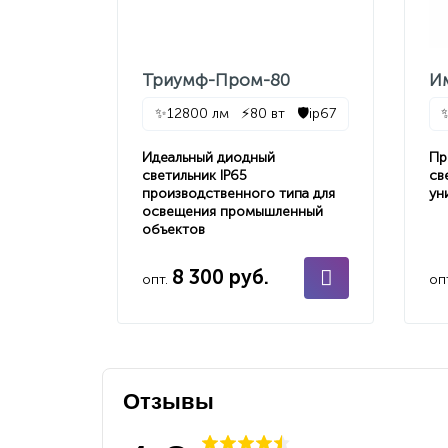
Триумф-Пром-80
И
✨
12800 лм
⚡
80 вт
🛡️
ip67
Идеальный диодный
Пр
светильник IP65
св
производственного типа для
ун
освещения промышленный
объектов
8 300 руб.
опт.
оп
Отзывы