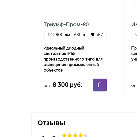
Триумф-Пром-80
И
✨
12800 лм
⚡
80 вт
🛡️
ip67
Идеальный диодный
Пр
светильник IP65
св
производственного типа для
ун
освещения промышленный
объектов
8 300 руб.
опт.
оп
Отзывы