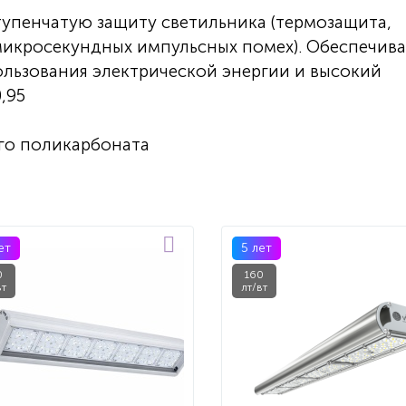
тупенчатую защиту светильника (термозащита,
микросекундных импульсных помех). Обеспечива
льзования электрической энергии и высокий
,95
го поликарбоната
ет
5 лет
0
160
вт
лт/вт