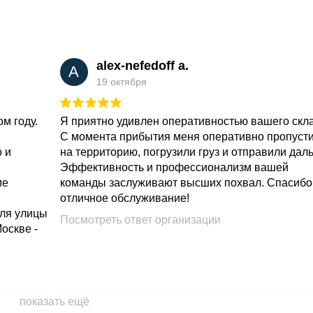
alex-nefedoff a.
A
19 октября
м году.
Я приятно удивлен оперативностью вашего скл
С момента прибытия меня оперативно пропуст
о и
на территорию, погрузили груз и отправили дал
Эффективность и профессионализм вашей
ие
команды заслуживают высших похвал. Спасибо
отличное обслуживание!
для улицы
Посмотреть ответ организации
Москве -
показать ещё