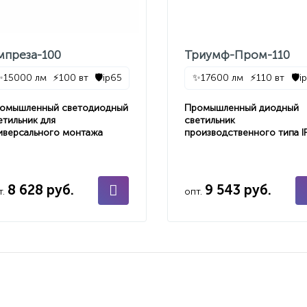
мпреза-100
Триумф-Пром-110
✨
15000 лм
⚡
100 вт
🛡️
ip65
✨
17600 лм
⚡
110 вт
🛡️
i
омышленный светодиодный
Промышленный диодный
етильник для
светильник
иверсального монтажа
производственного типа I
8 628 руб.
9 543 руб.
т.
опт.