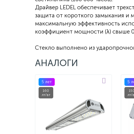
Драйвер LEDEL обеспечивает трехс
защита от короткого замыкания и 
максимальную эффективность испо
коэффициент мощности (λ) свыше 0
Стекло выполнено из ударопрочно
АНАЛОГИ
5 лет
5 л
160
15
лт/вт
лт/