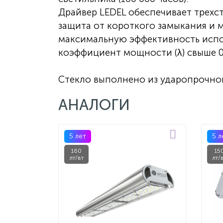
Драйвер LEDEL обеспечивает трехс
защита от короткого замыкания и 
максимальную эффективность испо
коэффициент мощности (λ) свыше 0
Стекло выполнено из ударопрочно
АНАЛОГИ
5 лет
5 л
160
15
лт/вт
лт/