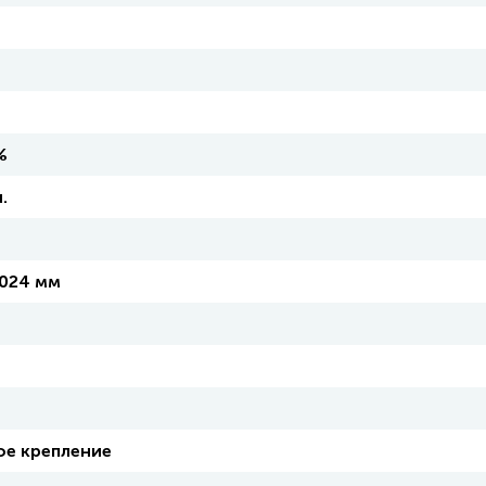
%
.
1024 мм
ое крепление