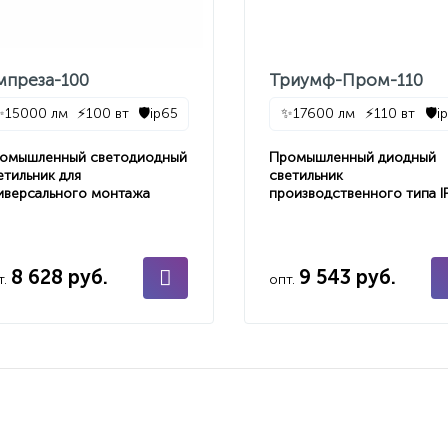
мпреза-100
Триумф-Пром-110
✨
15000 лм
⚡
100 вт
🛡️
ip65
✨
17600 лм
⚡
110 вт
🛡️
i
омышленный светодиодный
Промышленный диодный
етильник для
светильник
иверсального монтажа
производственного типа I
8 628 руб.
9 543 руб.
т.
опт.