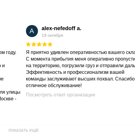
alex-nefedoff a.
A
19 октября
м году.
Я приятно удивлен оперативностью вашего скл
С момента прибытия меня оперативно пропуст
о и
на территорию, погрузили груз и отправили дал
Эффективность и профессионализм вашей
ие
команды заслуживают высших похвал. Спасибо
отличное обслуживание!
для улицы
Посмотреть ответ организации
Москве -
показать ещё