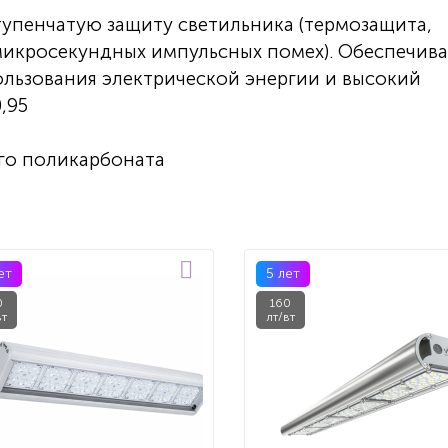
тупенчатую защиту светильника (термозащита,
микросекундных импульсных помех). Обеспечива
льзования электрической энергии и высокий
,95
го поликарбоната
ет
5 лет
0
160
вт
лт/вт