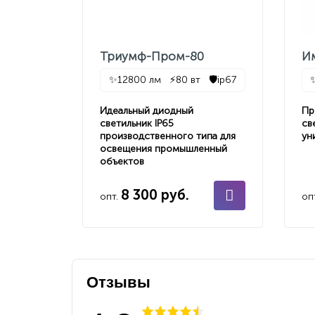
Триумф-Пром-80
И
✨
12800 лм
⚡
80 вт
🛡️
ip67
Идеальный диодный
Пр
светильник IP65
св
производственного типа для
ун
освещения промышленный
объектов
8 300 руб.
опт.
оп
Отзывы