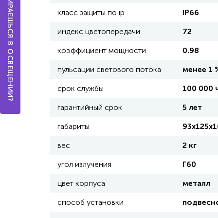
А ТЫ РАЗБИРАЕШЬСЯ В ОСВЕЩЕНИИ?
класс защиты по ip
IP66
индекс цветопередачи
72
коэффициент мощности
0.98
пульсации светового потока
менее 1 
срок службы
100 000 ч
гарантийный срок
5 лет
габариты
93х125х
вес
2 кг
угол излучения
Г60
цвет корпуса
металл
способ установки
подвесн