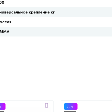
00
ниверсальное крепление кг
оссия
ПММА
ет
5 лет