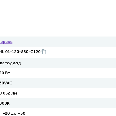
ерекс
HL 01-120-850-C120
ветодиод
20 Вт
30VAC
8 052 Лм
000К
т -20 до +50