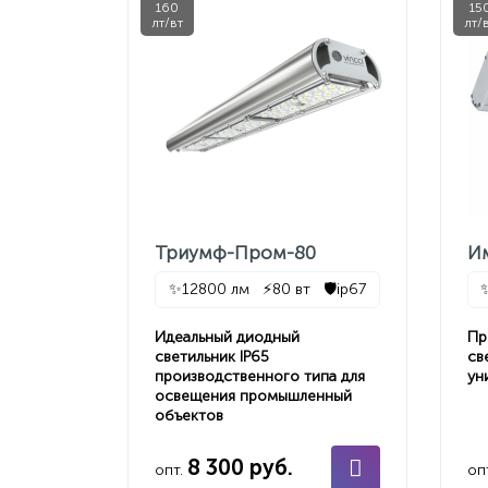
160
15
лт/вт
лт/
Триумф-Пром-80
И
✨
12800 лм
⚡
80 вт
🛡️
ip67
Идеальный диодный
Пр
светильник IP65
св
производственного типа для
ун
освещения промышленный
объектов
8 300 руб.
опт.
оп