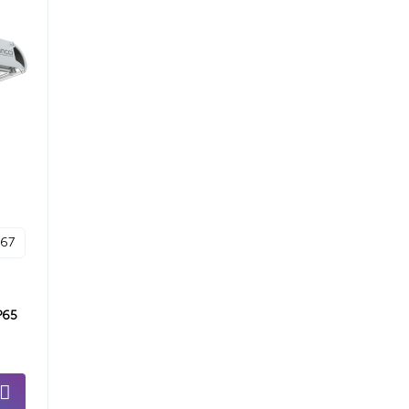
p67
P65