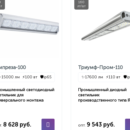
0
160
вт
лт/вт
мпреза-100
Триумф-Пром-110
✨
15000 лм
⚡
100 вт
🛡️
ip65
✨
17600 лм
⚡
110 вт
🛡️
i
омышленный светодиодный
Промышленный диодный
етильник для
светильник
иверсального монтажа
производственного типа I
8 628 руб.
9 543 руб.
т.
опт.