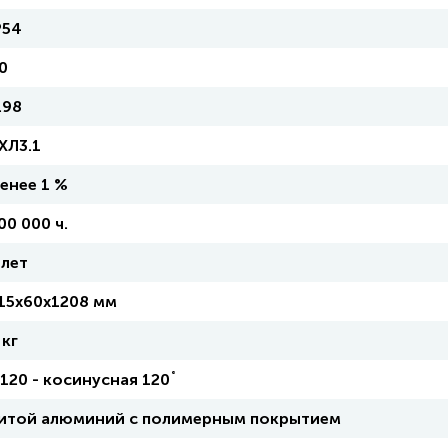
P54
0
.98
ХЛ3.1
енее 1 %
00 000 ч.
 лет
15х60х1208 мм
 кг
120 - косинусная 120˚
итой алюминий с полимерным покрытием