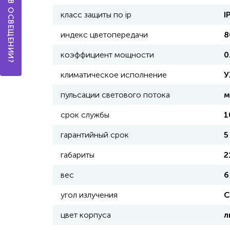
класс защиты по ip
I
индекс цветопередачи
8
коэффициент мощности
0
климатическое исполнение
У
пульсации светового потока
м
срок службы
1
гарантийный срок
5
габариты
2
вес
6
угол излучения
C
цвет корпуса
л